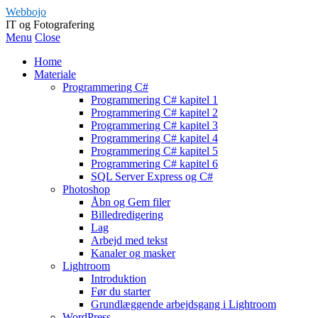
Webbojo
IT og Fotografering
Menu
Close
Home
Materiale
Programmering C#
Programmering C# kapitel 1
Programmering C# kapitel 2
Programmering C# kapitel 3
Programmering C# kapitel 4
Programmering C# kapitel 5
Programmering C# kapitel 6
SQL Server Express og C#
Photoshop
Åbn og Gem filer
Billedredigering
Lag
Arbejd med tekst
Kanaler og masker
Lightroom
Introduktion
Før du starter
Grundlæggende arbejdsgang i Lightroom
WordPress