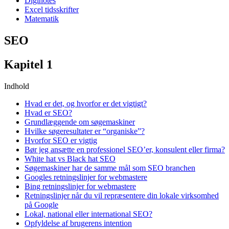
Diginotes
Excel tidsskrifter
Matematik
SEO
Kapitel 1
Indhold
Hvad er det, og hvorfor er det vigtigt?
Hvad er SEO?
Grundlæggende om søgemaskiner
Hvilke søgeresultater er “organiske”?
Hvorfor SEO er vigtig
Bør jeg ansætte en professionel SEO’er, konsulent eller firma?
White hat vs Black hat SEO
Søgemaskiner har de samme mål som SEO branchen
Googles retningslinjer for webmastere
Bing retningslinjer for webmastere
Retningslinjer når du vil repræsentere din lokale virksomhed
på Google
Lokal, national eller international SEO?
Opfyldelse af brugerens intention