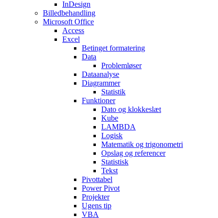
InDesign
Billedbehandling
Microsoft Office
Access
Excel
Betinget formatering
Data
Problemløser
Dataanalyse
Diagrammer
Statistik
Funktioner
Dato og klokkeslæt
Kube
LAMBDA
Logisk
Matematik og trigonometri
Opslag og referencer
Statistisk
Tekst
Pivottabel
Power Pivot
Projekter
Ugens tip
VBA