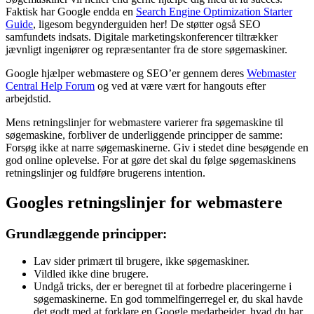
Faktisk har Google endda en
Search Engine Optimization Starter
Guide
, ligesom begynderguiden her! De støtter også SEO
samfundets indsats. Digitale marketingskonferencer tiltrækker
jævnligt ingeniører og repræsentanter fra de store søgemaskiner.
Google hjælper webmastere og SEO’er gennem deres
Webmaster
Central Help Forum
og ved at være vært for hangouts efter
arbejdstid.
Mens retningslinjer for webmastere varierer fra søgemaskine til
søgemaskine, forbliver de underliggende principper de samme:
Forsøg ikke at narre søgemaskinerne. Giv i stedet dine besøgende en
god online oplevelse. For at gøre det skal du følge søgemaskinens
retningslinjer og fuldføre brugerens intention.
Googles retningslinjer for webmastere
Grundlæggende principper:
Lav sider primært til brugere, ikke søgemaskiner.
Vildled ikke dine brugere.
Undgå tricks, der er beregnet til at forbedre placeringerne i
søgemaskinerne. En god tommelfingerregel er, du skal havde
det godt med at forklare en Google medarbejder, hvad du har