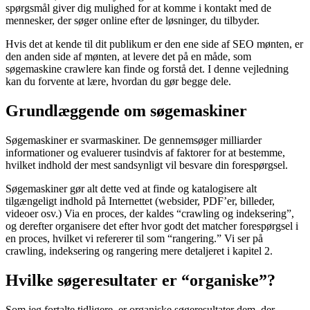
spørgsmål giver dig mulighed for at komme i kontakt med de
mennesker, der søger online efter de løsninger, du tilbyder.
Hvis det at kende til dit publikum er den ene side af SEO mønten, er
den anden side af mønten, at levere det på en måde, som
søgemaskine crawlere kan finde og forstå det. I denne vejledning
kan du forvente at lære, hvordan du gør begge dele.
Grundlæggende om søgemaskiner
Søgemaskiner er svarmaskiner. De gennemsøger milliarder
informationer og evaluerer tusindvis af faktorer for at bestemme,
hvilket indhold der mest sandsynligt vil besvare din forespørgsel.
Søgemaskiner gør alt dette ved at finde og katalogisere alt
tilgængeligt indhold på Internettet (websider, PDF’er, billeder,
videoer osv.) Via en proces, der kaldes “crawling og indeksering”,
og derefter organisere det efter hvor godt det matcher forespørgsel i
en proces, hvilket vi refererer til som “rangering.” Vi ser på
crawling, indeksering og rangering mere detaljeret i kapitel 2.
Hvilke søgeresultater er “organiske”?
Som jeg fortalte tidligere, er organiske søgeresultater dem, der