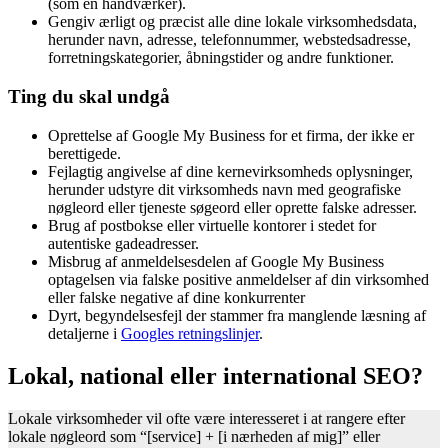
(som en håndværker).
Gengiv ærligt og præcist alle dine lokale virksomhedsdata,
herunder navn, adresse, telefonnummer, webstedsadresse,
forretningskategorier, åbningstider og andre funktioner.
Ting du skal undgå
Oprettelse af Google My Business for et firma, der ikke er
berettigede.
Fejlagtig angivelse af dine kernevirksomheds oplysninger,
herunder udstyre dit virksomheds navn med geografiske
nøgleord eller tjeneste søgeord eller oprette falske adresser.
Brug af postbokse eller virtuelle kontorer i stedet for
autentiske gadeadresser.
Misbrug af anmeldelsesdelen af Google My Business
optagelsen via falske positive anmeldelser af din virksomhed
eller falske negative af dine konkurrenter
Dyrt, begyndelsesfejl der stammer fra manglende læsning af
detaljerne i
Googles retningslinjer
.
Lokal, national eller international SEO?
Lokale virksomheder vil ofte være interesseret i at rangere efter
lokale nøgleord som “[service] + [i nærheden af mig]” eller