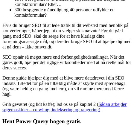
kontaktformular? Eller…
300 besøgende månedligt og 40 personer udfylder en
kontaktformular?
Hvis du bruger SEO til at lede trafik til dit websted med henblik på
konverteringer, håber jeg, at du vælger sidstnævnte! Før du går i
gang med SEO, skal du sørge for at have klarlagt dine
forretningsmæssige mål, og derefter bruge SEO til at hjælpe dig med
at nå dem – ikke omvendt.
SEO opnår så meget mere end forfængelighedsmålinger. Når det
gøres godt, hjælper det rigtige virksomheder med at nå reelle mål for
deres succes.
Denne guide hjælper dig med at blive mere datadrevet i din SEO
indsats. I stedet for på en tilfældig måde at skyde med spredehagl
(og være heldig en gang imellem), du vil ramme mere med færre
hagl.
Grib geværet (og lidt kaffe); lad os se på kapitel 2 (
Sådan arbejder
søgemaskiner – crawling, indeksering og rangering
).
Hent Power Query bogen gratis.