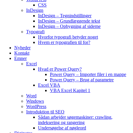
CSS
InDesign
InDesign – Tegnindstillinger
InDesign – Grundlæggende tekst
InDesign – Opbygning af siderne
Typografi
Hvorfor typografi betyder noget
Hvem er typografien til for?
Nyheder
Kontakt
Emner
Excel
Hvad er Power Query?
Power Query – Importer filer i en mappe
Power Query – Brug af parametre
Excel VBA
VBA Excel Kapitel 1
Word
Windows
WordPress
Introduktion til SEO
Sådan arbejder søgemaskiner: crawling,
indeksering og rangering
Undersøgelse af nøgleord