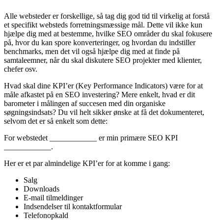
Alle websteder er forskellige, så tag dig god tid til virkelig at forstå
et specifikt websteds forretningsmæssige mål. Dette vil ikke kun
hjælpe dig med at bestemme, hvilke SEO områder du skal fokusere
på, hvor du kan spore konverteringer, og hvordan du indstiller
benchmarks, men det vil også hjælpe dig med at finde på
samtaleemner, når du skal diskutere SEO projekter med klienter,
chefer osv.
Hvad skal dine KPI’er (Key Performance Indicators) være for at
måle afkastet på en SEO investering? Mere enkelt, hvad er dit
barometer i målingen af succesen med din organiske
søgningsindsats? Du vil helt sikker ønske at få det dokumenteret,
selvom det er så enkelt som dette:
For webstedet ____________ er min primære SEO KPI
____________.
Her er et par almindelige KPI’er for at komme i gang:
Salg
Downloads
E-mail tilmeldinger
Indsendelser til kontaktformular
Telefonopkald