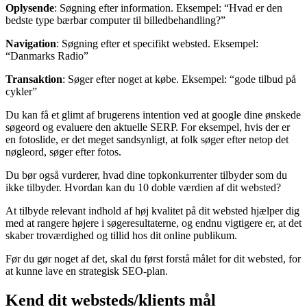
Oplysende
: Søgning efter information. Eksempel: “Hvad er den
bedste type bærbar computer til billedbehandling?”
Navigation
: Søgning efter et specifikt websted. Eksempel:
“Danmarks Radio”
Transaktion
: Søger efter noget at købe. Eksempel: “gode tilbud på
cykler”
Du kan få et glimt af brugerens intention ved at google dine ønskede
søgeord og evaluere den aktuelle SERP. For eksempel, hvis der er
en fotoslide, er det meget sandsynligt, at folk søger efter netop det
nøgleord, søger efter fotos.
Du bør også vurderer, hvad dine topkonkurrenter tilbyder som du
ikke tilbyder. Hvordan kan du 10 doble værdien af dit websted?
At tilbyde relevant indhold af høj kvalitet på dit websted hjælper dig
med at rangere højere i søgeresultaterne, og endnu vigtigere er, at det
skaber troværdighed og tillid hos dit online publikum.
Før du gør noget af det, skal du først forstå målet for dit websted, for
at kunne lave en strategisk SEO-plan.
Kend dit websteds/klients mål