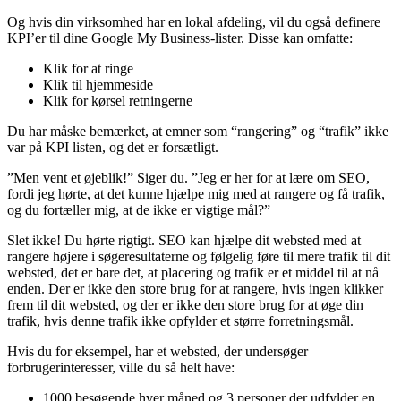
Og hvis din virksomhed har en lokal afdeling, vil du også definere
KPI’er til dine Google My Business-lister. Disse kan omfatte:
Klik for at ringe
Klik til hjemmeside
Klik for kørsel retningerne
Du har måske bemærket, at emner som “rangering” og “trafik” ikke
var på KPI listen, og det er forsætligt.
”Men vent et øjeblik!” Siger du. ”Jeg er her for at lære om SEO,
fordi jeg hørte, at det kunne hjælpe mig med at rangere og få trafik,
og du fortæller mig, at de ikke er vigtige mål?”
Slet ikke! Du hørte rigtigt. SEO kan hjælpe dit websted med at
rangere højere i søgeresultaterne og følgelig føre til mere trafik til dit
websted, det er bare det, at placering og trafik er et middel til at nå
enden. Der er ikke den store brug for at rangere, hvis ingen klikker
frem til dit websted, og der er ikke den store brug for at øge din
trafik, hvis denne trafik ikke opfylder et større forretningsmål.
Hvis du for eksempel, har et websted, der undersøger
forbrugerinteresser, ville du så helt have:
1000 besøgende hver måned og 3 personer der udfylder en