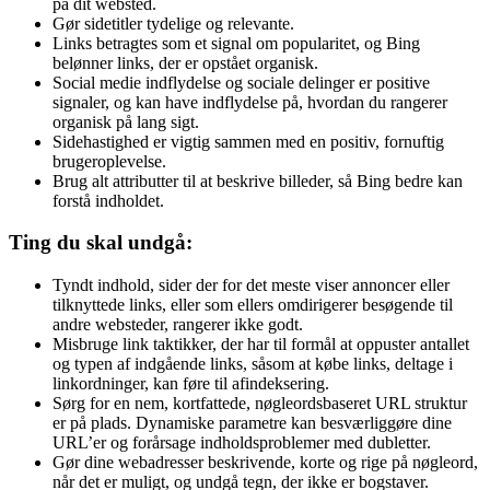
på dit websted.
Gør sidetitler tydelige og relevante.
Links betragtes som et signal om popularitet, og Bing
belønner links, der er opstået organisk.
Social medie indflydelse og sociale delinger er positive
signaler, og kan have indflydelse på, hvordan du rangerer
organisk på lang sigt.
Sidehastighed er vigtig sammen med en positiv, fornuftig
brugeroplevelse.
Brug alt attributter til at beskrive billeder, så Bing bedre kan
forstå indholdet.
Ting du skal undgå:
Tyndt indhold, sider der for det meste viser annoncer eller
tilknyttede links, eller som ellers omdirigerer besøgende til
andre websteder, rangerer ikke godt.
Misbruge link taktikker, der har til formål at oppuster antallet
og typen af indgående links, såsom at købe links, deltage i
linkordninger, kan føre til afindeksering.
Sørg for en nem, kortfattede, nøgleordsbaseret URL struktur
er på plads. Dynamiske parametre kan besværliggøre dine
URL’er og forårsage indholdsproblemer med dubletter.
Gør dine webadresser beskrivende, korte og rige på nøgleord,
når det er muligt, og undgå tegn, der ikke er bogstaver.