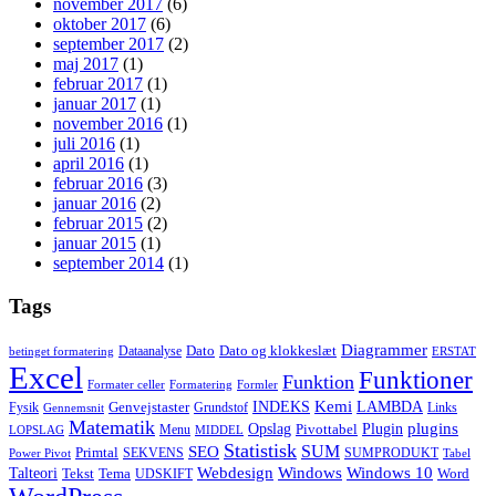
november 2017
(6)
oktober 2017
(6)
september 2017
(2)
maj 2017
(1)
februar 2017
(1)
januar 2017
(1)
november 2016
(1)
juli 2016
(1)
april 2016
(1)
februar 2016
(3)
januar 2016
(2)
februar 2015
(2)
januar 2015
(1)
september 2014
(1)
Tags
Diagrammer
Dato
Dato og klokkeslæt
Dataanalyse
betinget formatering
ERSTAT
Excel
Funktioner
Funktion
Formater celler
Formatering
Formler
Kemi
INDEKS
LAMBDA
Genvejstaster
Fysik
Grundstof
Links
Gennemsnit
Matematik
Opslag
Plugin
plugins
Pivottabel
Menu
LOPSLAG
MIDDEL
Statistisk
SUM
SEO
Primtal
SEKVENS
SUMPRODUKT
Power Pivot
Tabel
Windows
Talteori
Webdesign
Windows 10
Tekst
Tema
Word
UDSKIFT