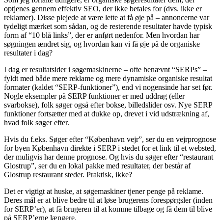
optjenes gennem effektiv SEO, der ikke betales for (dvs. ikke er
reklamer). Disse plejede at være lette at få øje på – annoncerne var
tydeligt mærket som sådan, og de resterende resultater havde typisk
form af “10 blå links”, der er anført nedenfor. Men hvordan har
søgningen ændret sig, og hvordan kan vi få øje på de organiske
resultater i dag?
I dag er resultatsider i søgemaskinerne – ofte benævnt “SERPs” –
fyldt med både mere reklame og mere dynamiske organiske resultat
formater (kaldet “SERP-funktioner”), end vi nogensinde har set før.
Nogle eksempler på SERP funktioner er med uddrag (eller
svarbokse), folk søger også efter bokse, billedslider osv. Nye SERP
funktioner fortsætter med at dukke op, drevet i vid udstrækning af,
hvad folk søger efter.
Hvis du f.eks. Søger efter “København vejr”, ser du en vejrprognose
for byen København direkte i SERP i stedet for et link til et websted,
der muligvis har denne prognose. Og hvis du søger efter “restaurant
Glostrup”, ser du en lokal pakke med resultater, der består af
Glostrup restaurant steder. Praktisk, ikke?
Det er vigtigt at huske, at søgemaskiner tjener penge på reklame.
Deres mål er at blive bedre til at løse brugerens forespørgsler (inden
for SERP’er), at få brugeren til at komme tilbage og få dem til blive
på SERP’erne længere.