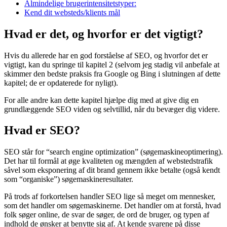
Almindelige brugerintensitetstyper:
Kend dit websteds/klients mål
Hvad er det, og hvorfor er det vigtigt?
Hvis du allerede har en god forståelse af SEO, og hvorfor det er
vigtigt, kan du springe til kapitel 2 (selvom jeg stadig vil anbefale at
skimmer den bedste praksis fra Google og Bing i slutningen af dette
kapitel; de er opdaterede for nyligt).
For alle andre kan dette kapitel hjælpe dig med at give dig en
grundlæggende SEO viden og selvtillid, når du bevæger dig videre.
Hvad er SEO?
SEO står for “search engine optimization” (søgemaskineoptimering).
Det har til formål at øge kvaliteten og mængden af webstedstrafik
såvel som eksponering af dit brand gennem ikke betalte (også kendt
som “organiske”) søgemaskineresultater.
På trods af forkortelsen handler SEO lige så meget om mennesker,
som det handler om søgemaskinerne. Det handler om at forstå, hvad
folk søger online, de svar de søger, de ord de bruger, og typen af
indhold de ønsker at benytte sig af. At kende svarene på disse