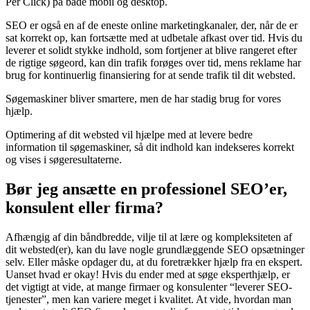
Per Click) på både mobil og desktop.
SEO er også en af de eneste online marketingkanaler, der, når de er
sat korrekt op, kan fortsætte med at udbetale afkast over tid. Hvis du
leverer et solidt stykke indhold, som fortjener at blive rangeret efter
de rigtige søgeord, kan din trafik forøges over tid, mens reklame har
brug for kontinuerlig finansiering for at sende trafik til dit websted.
Søgemaskiner bliver smartere, men de har stadig brug for vores
hjælp.
Optimering af dit websted vil hjælpe med at levere bedre
information til søgemaskiner, så dit indhold kan indekseres korrekt
og vises i søgeresultaterne.
Bør jeg ansætte en professionel SEO’er,
konsulent eller firma?
Afhængig af din båndbredde, vilje til at lære og kompleksiteten af
dit websted(er), kan du lave nogle grundlæggende SEO opsætninger
selv. Eller måske opdager du, at du foretrækker hjælp fra en ekspert.
Uanset hvad er okay! Hvis du ender med at søge eksperthjælp, er
det vigtigt at vide, at mange firmaer og konsulenter “leverer SEO-
tjenester”, men kan variere meget i kvalitet. At vide, hvordan man