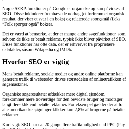
Nogle SERP-funktioner på Google er organiske og kan påvirkes af
SEO. Disse inkluderer fremhævede uddrag (et forfremmet organisk
resultat, der viser et svar i en boks) og relaterede spørgsmål (f.eks.
“Folk spørger også” bokse).
Det er værd at bemærke, at der er mange andre søgefunktioner, som,
selvom de ikke er betalt reklame, typisk ikke bliver påvirket af SEO.
Disse funktioner har ofte data, der er erhvervet fra proprietære
datakilder, såsom Wikipedia og IMDb.
Hvorfor SEO er vigtig
Mens betalt reklame, sociale medier og andre online platforme kan
generere trafik til websteder, drives størstedelen af onlinetrafikken af
søgemaskiner.
Organiske søgeresultater afdækker mere digital ejendom,
forekommer mere troværdige for den bevidste bruger og modtager
langt flere klik end betalte reklamer. For eksempel gælder der at for
alle amerikanske søgninger klikker kun 2,8% af brugerne på betalte
reklamer.
Kort sagt: SEO har ca. 20 gange flere trafikmulighed end PPC (Pay