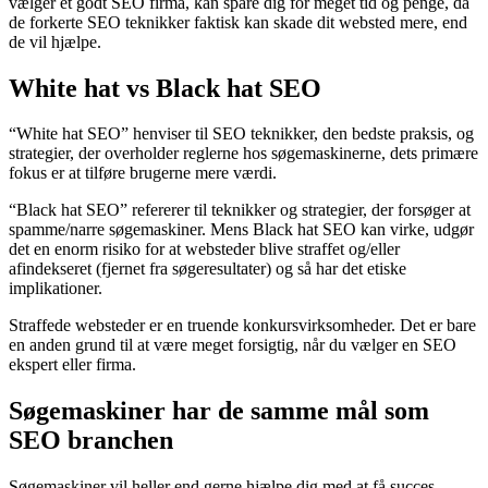
vælger et godt SEO firma, kan spare dig for meget tid og penge, da
de forkerte SEO teknikker faktisk kan skade dit websted mere, end
de vil hjælpe.
White hat vs Black hat SEO
“White hat SEO” henviser til SEO teknikker, den bedste praksis, og
strategier, der overholder reglerne hos søgemaskinerne, dets primære
fokus er at tilføre brugerne mere værdi.
“Black hat SEO” refererer til teknikker og strategier, der forsøger at
spamme/narre søgemaskiner. Mens Black hat SEO kan virke, udgør
det en enorm risiko for at websteder blive straffet og/eller
afindekseret (fjernet fra søgeresultater) og så har det etiske
implikationer.
Straffede websteder er en truende konkursvirksomheder. Det er bare
en anden grund til at være meget forsigtig, når du vælger en SEO
ekspert eller firma.
Søgemaskiner har de samme mål som
SEO branchen
Søgemaskiner vil heller end gerne hjælpe dig med at få succes.