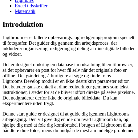
Diginotes
Excel tidsskrifter
Matematik
Introduktion
Ligthroom er et billede opbevarings- og redigeringsprogram specielt
til fotografer. Det guider dig gennem din arbejdsproces, der
inkluderer organisering, redigering og deling af dine digitale billeder
og vidoer.
Det er designet omkring en database i modsætning til en filbrowser,
så det opbevarer en post for hver fil selv når det originale foto er
offline. Det gør det også hurtigere at søge og finde fotos.
Ligtrooms Develop modul er en ikke-destruktivt parameter editor.
Det betyder ganske enkelt at dine redigeringer gemmes som tekst
instruktioner, i stedet for at de bliver udført direkte på selve pixelsne.
Det nedgraderer derfor ikke de originale billeddata. Du kan
eksperimentere uden frygt.
Denne start guide er designet til at guide dig igennem Lightrooms
arbejdsgang. Den vil give dig en ide om hvad Lightroom kan, og
hjælpe dig med at føle dig komfortabel i brugen af Lightroom til at
håndtere dine fotos, mens du undgår de mest almindelige problemer.