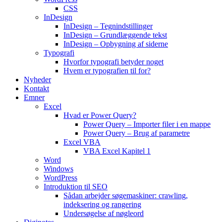
CSS
InDesign
InDesign – Tegnindstillinger
InDesign – Grundlæggende tekst
InDesign – Opbygning af siderne
Typografi
Hvorfor typografi betyder noget
Hvem er typografien til for?
Nyheder
Kontakt
Emner
Excel
Hvad er Power Query?
Power Query – Importer filer i en mappe
Power Query – Brug af parametre
Excel VBA
VBA Excel Kapitel 1
Word
Windows
WordPress
Introduktion til SEO
Sådan arbejder søgemaskiner: crawling,
indeksering og rangering
Undersøgelse af nøgleord