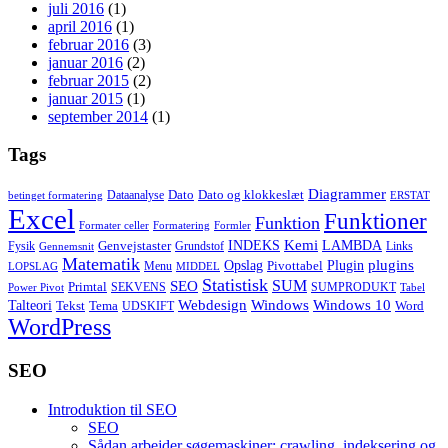
juli 2016
(1)
april 2016
(1)
februar 2016
(3)
januar 2016
(2)
februar 2015
(2)
januar 2015
(1)
september 2014
(1)
Tags
Diagrammer
Dato
Dato og klokkeslæt
Dataanalyse
betinget formatering
ERSTAT
Excel
Funktioner
Funktion
Formater celler
Formatering
Formler
Kemi
INDEKS
LAMBDA
Genvejstaster
Fysik
Grundstof
Links
Gennemsnit
Matematik
Opslag
Plugin
plugins
Pivottabel
Menu
LOPSLAG
MIDDEL
Statistisk
SUM
SEO
Primtal
SEKVENS
SUMPRODUKT
Power Pivot
Tabel
Windows
Talteori
Webdesign
Windows 10
Tekst
Tema
Word
UDSKIFT
WordPress
SEO
Introduktion til SEO
SEO
Sådan arbejder søgemaskiner: crawling, indeksering og