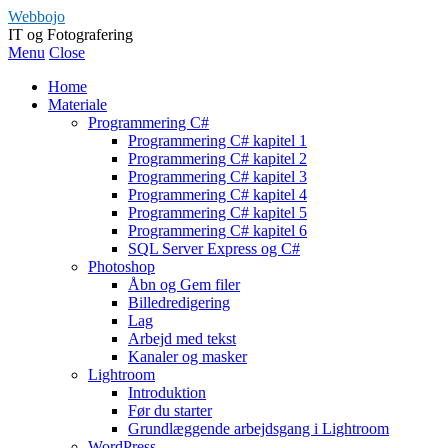
Webbojo
IT og Fotografering
Menu
Close
Home
Materiale
Programmering C#
Programmering C# kapitel 1
Programmering C# kapitel 2
Programmering C# kapitel 3
Programmering C# kapitel 4
Programmering C# kapitel 5
Programmering C# kapitel 6
SQL Server Express og C#
Photoshop
Åbn og Gem filer
Billedredigering
Lag
Arbejd med tekst
Kanaler og masker
Lightroom
Introduktion
Før du starter
Grundlæggende arbejdsgang i Lightroom
WordPress