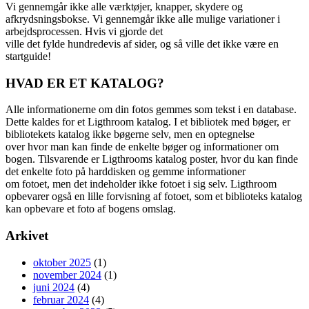
Vi gennemgår ikke alle værktøjer, knapper, skydere og
afkrydsningsbokse. Vi gennemgår ikke alle mulige variationer i
arbejdsprocessen. Hvis vi gjorde det
ville det fylde hundredevis af sider, og så ville det ikke være en
startguide!
HVAD ER ET KATALOG?
Alle informationerne om din fotos gemmes som tekst i en database.
Dette kaldes for et Ligthroom katalog. I et bibliotek med bøger, er
bibliotekets katalog ikke bøgerne selv, men en optegnelse
over hvor man kan finde de enkelte bøger og informationer om
bogen. Tilsvarende er Ligthrooms katalog poster, hvor du kan finde
det enkelte foto på harddisken og gemme informationer
om fotoet, men det indeholder ikke fotoet i sig selv. Ligthroom
opbevarer også en lille forvisning af fotoet, som et biblioteks katalog
kan opbevare et foto af bogens omslag.
Arkivet
oktober 2025
(1)
november 2024
(1)
juni 2024
(4)
februar 2024
(4)