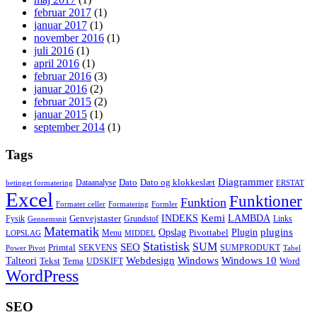
februar 2017
(1)
januar 2017
(1)
november 2016
(1)
juli 2016
(1)
april 2016
(1)
februar 2016
(3)
januar 2016
(2)
februar 2015
(2)
januar 2015
(1)
september 2014
(1)
Tags
Diagrammer
Dato
Dato og klokkeslæt
Dataanalyse
betinget formatering
ERSTAT
Excel
Funktioner
Funktion
Formater celler
Formatering
Formler
Kemi
INDEKS
LAMBDA
Genvejstaster
Fysik
Grundstof
Links
Gennemsnit
Matematik
Opslag
Plugin
plugins
Pivottabel
Menu
LOPSLAG
MIDDEL
Statistisk
SUM
SEO
Primtal
SEKVENS
SUMPRODUKT
Power Pivot
Tabel
Windows
Talteori
Webdesign
Windows 10
Tekst
Tema
Word
UDSKIFT
WordPress
SEO