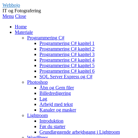
Webbojo
IT og Fotografering
Menu
Close
Home
Materiale
Programmering C#
Programmering C# kapitel 1
Programmering C# kapitel 2
Programmering C# kapitel 3
Programmering C# kapitel 4
Programmering C# kapitel 5
Programmering C# kapitel 6
SQL Server Express og C#
Photoshop
Åbn og Gem filer
Billedredigering
Lag
Arbejd med tekst
Kanaler og masker
Lightroom
Introduktion
Før du starter
Grundlæggende arbejdsgang i Lightroom
WordPress