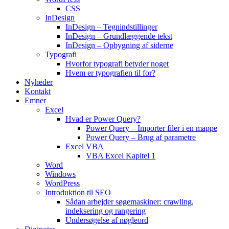
CSS
InDesign
InDesign – Tegnindstillinger
InDesign – Grundlæggende tekst
InDesign – Opbygning af siderne
Typografi
Hvorfor typografi betyder noget
Hvem er typografien til for?
Nyheder
Kontakt
Emner
Excel
Hvad er Power Query?
Power Query – Importer filer i en mappe
Power Query – Brug af parametre
Excel VBA
VBA Excel Kapitel 1
Word
Windows
WordPress
Introduktion til SEO
Sådan arbejder søgemaskiner: crawling,
indeksering og rangering
Undersøgelse af nøgleord