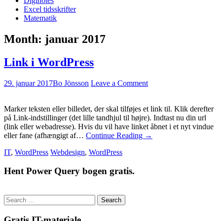
Diginotes
Excel tidsskrifter
Matematik
Month:
januar 2017
Link i WordPress
29. januar 2017
Bo Jönsson
Leave a Comment
Marker teksten eller billedet, der skal tilføjes et link til. Klik derefter
på Link-indstillinger (det lille tandhjul til højre). Indtast nu din url
(link eller webadresse). Hvis du vil have linket åbnet i et nyt vindue
eller fane (afhængigt af…
Continue Reading
→
IT
,
WordPress
Webdesign
,
WordPress
Hent Power Query bogen gratis.
Search
for:
Gratis IT-materiale