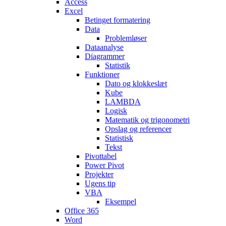
Access
Excel
Betinget formatering
Data
Problemløser
Dataanalyse
Diagrammer
Statistik
Funktioner
Dato og klokkeslæt
Kube
LAMBDA
Logisk
Matematik og trigonometri
Opslag og referencer
Statistisk
Tekst
Pivottabel
Power Pivot
Projekter
Ugens tip
VBA
Eksempel
Office 365
Word