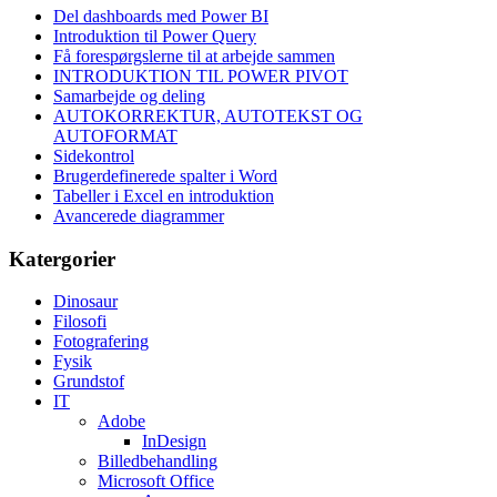
Del dashboards med Power BI
Introduktion til Power Query
Få forespørgslerne til at arbejde sammen
INTRODUKTION TIL POWER PIVOT
Samarbejde og deling
AUTOKORREKTUR, AUTOTEKST OG
AUTOFORMAT
Sidekontrol
Brugerdefinerede spalter i Word
Tabeller i Excel en introduktion
Avancerede diagrammer
Katergorier
Dinosaur
Filosofi
Fotografering
Fysik
Grundstof
IT
Adobe
InDesign
Billedbehandling
Microsoft Office