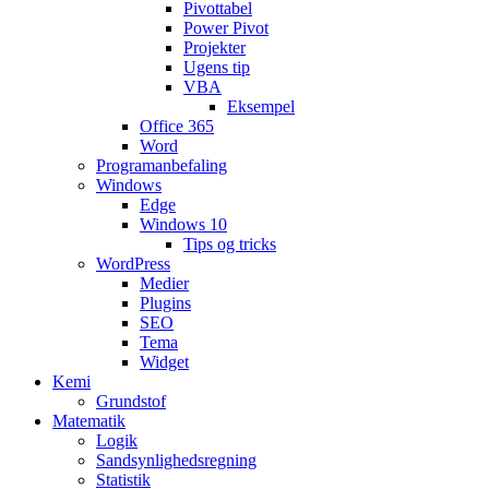
Pivottabel
Power Pivot
Projekter
Ugens tip
VBA
Eksempel
Office 365
Word
Programanbefaling
Windows
Edge
Windows 10
Tips og tricks
WordPress
Medier
Plugins
SEO
Tema
Widget
Kemi
Grundstof
Matematik
Logik
Sandsynlighedsregning
Statistik