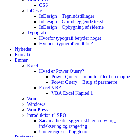
CSS
InDesign
InDesign – Tegnindstillinger
InDesign – Grundlæggende tekst
InDesign – Opbygning af siderne
Typografi
Hvorfor typografi betyder noget
Hvem er typografien til for?
Nyheder
Kontakt
Emner
Excel
Hvad er Power Query?
Power Query – Importer filer i en mappe
Power Query – Brug af parametre
Excel VBA
VBA Excel Kapitel 1
Word
Windows
WordPress
Introduktion til SEO
Sådan arbejder søgemaskiner: crawling,
indeksering og rangering
Undersøgelse af nøgleord