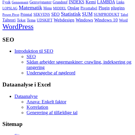
Kemi
INDEKS
LAMBDA
Genvejstaster
Fysik
Grundstof
Links
Gennemsnit
Matematik
Opslag
Plugin
plugins
Pivottabel
Menu
LOPSLAG
MIDDEL
Statistisk
SUM
SEO
Primtal
SEKVENS
SUMPRODUKT
Power Pivot
Tabel
Windows
Talteori
Webdesign
Windows 10
Tekst
Tema
Word
UDSKIFT
WordPress
SEO
Introduktion til SEO
SEO
Sådan arbejder søgemaskiner: crawling, indeksering og
rangering
Undersøgelse af nøgleord
Dataanalyse i Excel
Dataanalyse
Anava: Enkelt faktor
Korrelation
Generering af tilfældige tal
Sitemap