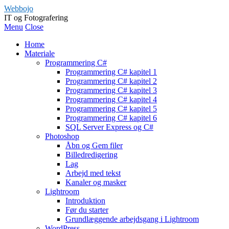
Webbojo
IT og Fotografering
Menu
Close
Home
Materiale
Programmering C#
Programmering C# kapitel 1
Programmering C# kapitel 2
Programmering C# kapitel 3
Programmering C# kapitel 4
Programmering C# kapitel 5
Programmering C# kapitel 6
SQL Server Express og C#
Photoshop
Åbn og Gem filer
Billedredigering
Lag
Arbejd med tekst
Kanaler og masker
Lightroom
Introduktion
Før du starter
Grundlæggende arbejdsgang i Lightroom
WordPress