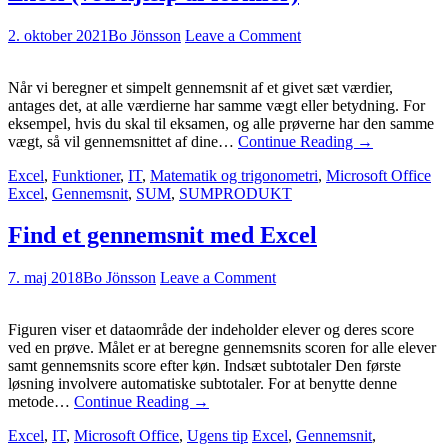
2. oktober 2021
Bo Jönsson
Leave a Comment
Når vi beregner et simpelt gennemsnit af et givet sæt værdier,
antages det, at alle værdierne har samme vægt eller betydning. For
eksempel, hvis du skal til eksamen, og alle prøverne har den samme
vægt, så vil gennemsnittet af dine…
Continue Reading
→
Excel
,
Funktioner
,
IT
,
Matematik og trigonometri
,
Microsoft Office
Excel
,
Gennemsnit
,
SUM
,
SUMPRODUKT
Find et gennemsnit med Excel
7. maj 2018
Bo Jönsson
Leave a Comment
Figuren viser et dataområde der indeholder elever og deres score
ved en prøve. Målet er at beregne gennemsnits scoren for alle elever
samt gennemsnits score efter køn. Indsæt subtotaler Den første
løsning involvere automatiske subtotaler. For at benytte denne
metode…
Continue Reading
→
Excel
,
IT
,
Microsoft Office
,
Ugens tip
Excel
,
Gennemsnit
,