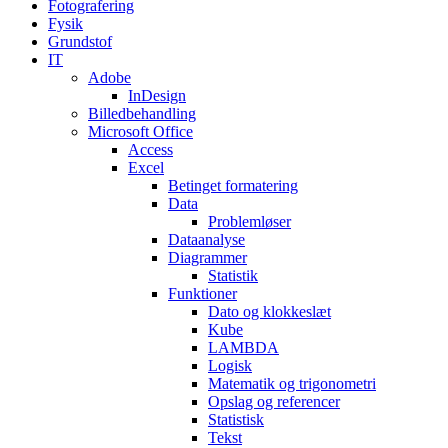
Fotografering
Fysik
Grundstof
IT
Adobe
InDesign
Billedbehandling
Microsoft Office
Access
Excel
Betinget formatering
Data
Problemløser
Dataanalyse
Diagrammer
Statistik
Funktioner
Dato og klokkeslæt
Kube
LAMBDA
Logisk
Matematik og trigonometri
Opslag og referencer
Statistisk
Tekst