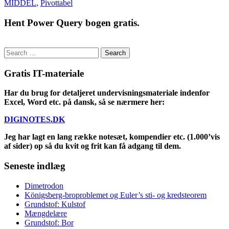
MIDDEL
,
Pivottabel
Hent Power Query bogen gratis.
Search
for:
Gratis IT-materiale
Har du brug for detaljeret undervisningsmateriale indenfor
Excel, Word etc. på dansk, så se nærmere her:
DIGINOTES.DK
Jeg har lagt en lang række notesæt, kompendier etc. (1.000’vis
af sider) op så du kvit og frit kan få adgang til dem.
Seneste indlæg
Dimetrodon
Königsberg-broproblemet og Euler’s sti- og kredsteorem
Grundstof: Kulstof
Mængdelære
Grundstof: Bor