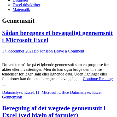
Diginotes
Excel tidsskrifter
Matematik
Gennemsnit
Sådan beregnes et bevægeligt gennemsnit
i Microsoft Excel
17. december 2021
Bo Jönsson
Leave a Comment
Du tænker måske på et løbende gennemsnit som en prognose for
aktier eller investeringer. Men du kan også bruge den til at se
tendenser for lager, salg eller lignende data. Uden ligninger eller
funktioner kan du nemt beregne et bevægeligt…
Continue Reading
→
Dataanalyse
,
Excel
,
IT
,
Microsoft Office
Dataanalyse
,
Excel
,
Gennemsnit
Beregning af det vægtede gennemsnit i
Excel (ved hjælp af formler)