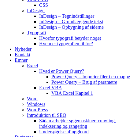
CSS
InDesign
InDesign – Tegnindstillinger
InDesign – Grundlæggende tekst
InDesign – Opbygning af siderne
Typografi
Hvorfor typografi betyder noget
Hvem er typografien til for?
Nyheder
Kontakt
Emner
Excel
Hvad er Power Query?
Power Query – Importer filer i en mappe
Power Query – Brug af parametre
Excel VBA
VBA Excel Kapitel 1
Word
Windows
WordPress
Introduktion til SEO
Sådan arbejder søgemaskiner: crawling,
indeksering og rangering
Undersøgelse af nøgleord