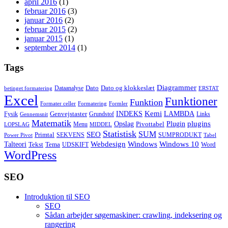
april 2016
(1)
februar 2016
(3)
januar 2016
(2)
februar 2015
(2)
januar 2015
(1)
september 2014
(1)
Tags
Diagrammer
Dato
Dato og klokkeslæt
Dataanalyse
betinget formatering
ERSTAT
Excel
Funktioner
Funktion
Formater celler
Formatering
Formler
Kemi
INDEKS
LAMBDA
Genvejstaster
Fysik
Grundstof
Links
Gennemsnit
Matematik
Opslag
Plugin
plugins
Pivottabel
Menu
LOPSLAG
MIDDEL
Statistisk
SUM
SEO
Primtal
SEKVENS
SUMPRODUKT
Power Pivot
Tabel
Windows
Talteori
Webdesign
Windows 10
Tekst
Tema
Word
UDSKIFT
WordPress
SEO
Introduktion til SEO
SEO
Sådan arbejder søgemaskiner: crawling, indeksering og
rangering