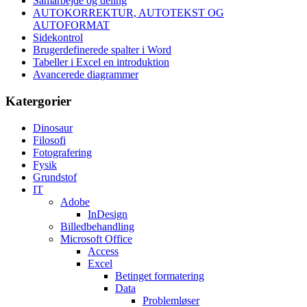
Samarbejde og deling
AUTOKORREKTUR, AUTOTEKST OG
AUTOFORMAT
Sidekontrol
Brugerdefinerede spalter i Word
Tabeller i Excel en introduktion
Avancerede diagrammer
Katergorier
Dinosaur
Filosofi
Fotografering
Fysik
Grundstof
IT
Adobe
InDesign
Billedbehandling
Microsoft Office
Access
Excel
Betinget formatering
Data
Problemløser