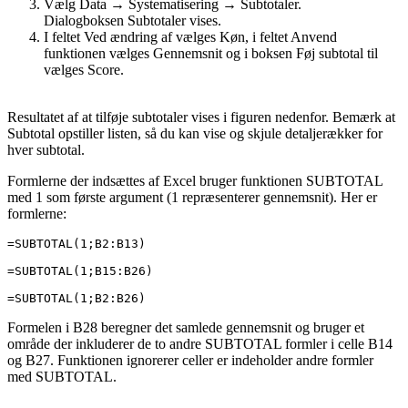
Vælg Data → Systematisering → Subtotaler.
Dialogboksen Subtotaler vises.
I feltet Ved ændring af vælges Køn, i feltet Anvend
funktionen vælges Gennemsnit og i boksen Føj subtotal til
vælges Score.
Resultatet af at tilføje subtotaler vises i figuren nedenfor. Bemærk at
Subtotal opstiller listen, så du kan vise og skjule detaljerækker for
hver subtotal.
Formlerne der indsættes af Excel bruger funktionen SUBTOTAL
med 1 som første argument (1 repræsenterer gennemsnit). Her er
formlerne:
=SUBTOTAL(1;B2:B13)

=SUBTOTAL(1;B15:B26)

=SUBTOTAL(1;B2:B26)
Formelen i B28 beregner det samlede gennemsnit og bruger et
område der inkluderer de to andre SUBTOTAL formler i celle B14
og B27. Funktionen ignorerer celler er indeholder andre formler
med SUBTOTAL.