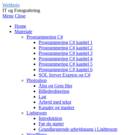
Webbojo
IT og Fotografering
Menu
Close
Home
Materiale
Programmering C#
Programmering C# kapitel 1
Programmering C# kapitel 2
Programmering C# kapitel 3
Programmering C# kapitel 4
Programmering C# kapitel 5
Programmering C# kapitel 6
SQL Server Express og C#
Photoshop
Åbn og Gem filer
Billedredigering
Lag
Arbejd med tekst
Kanaler og masker
Lightroom
Introduktion
Før du starter
Grundlæggende arbejdsgang i Lightroom
WordPress