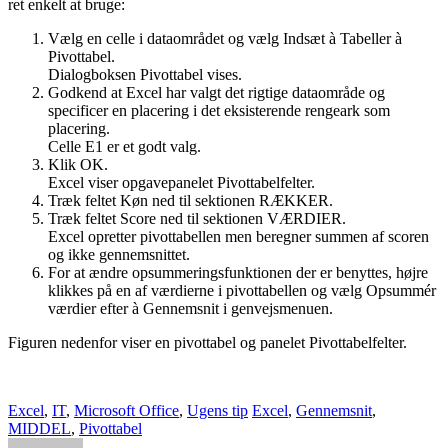
ret enkelt at bruge:
Vælg en celle i dataområdet og vælg Indsæt à Tabeller à
Pivottabel.
Dialogboksen Pivottabel vises.
Godkend at Excel har valgt det rigtige dataområde og
specificer en placering i det eksisterende rengeark som
placering.
Celle E1 er et godt valg.
Klik OK.
Excel viser opgavepanelet Pivottabelfelter.
Træk feltet Køn ned til sektionen RÆKKER.
Træk feltet Score ned til sektionen VÆRDIER.
Excel opretter pivottabellen men beregner summen af scoren
og ikke gennemsnittet.
For at ændre opsummeringsfunktionen der er benyttes, højre
klikkes på en af værdierne i pivottabellen og vælg Opsummér
værdier efter à Gennemsnit i genvejsmenuen.
Figuren nedenfor viser en pivottabel og panelet Pivottabelfelter.
Excel
,
IT
,
Microsoft Office
,
Ugens tip
Excel
,
Gennemsnit
,
MIDDEL
,
Pivottabel