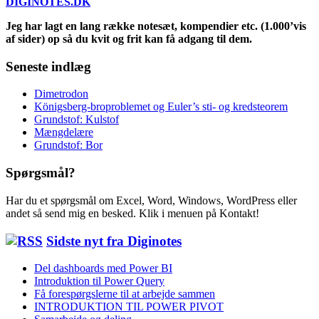
DIGINOTES.DK
Jeg har lagt en lang række notesæt, kompendier etc. (1.000’vis
af sider) op så du kvit og frit kan få adgang til dem.
Seneste indlæg
Dimetrodon
Königsberg-broproblemet og Euler’s sti- og kredsteorem
Grundstof: Kulstof
Mængdelære
Grundstof: Bor
Spørgsmål?
Har du et spørgsmål om Excel, Word, Windows, WordPress eller
andet så send mig en besked. Klik i menuen på Kontakt!
Sidste nyt fra Diginotes
Del dashboards med Power BI
Introduktion til Power Query
Få forespørgslerne til at arbejde sammen
INTRODUKTION TIL POWER PIVOT