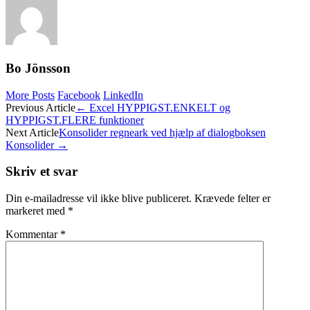
Bo Jönsson
More Posts
Facebook
LinkedIn
Post
Previous Article
←
Excel HYPPIGST.ENKELT og
HYPPIGST.FLERE funktioner
navigation
Next Article
Konsolider regneark ved hjælp af dialogboksen
Konsolider
→
Skriv et svar
Din e-mailadresse vil ikke blive publiceret.
Krævede felter er
markeret med
*
Kommentar
*