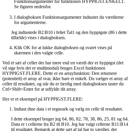
Funktionsargumenter for funktionen HYPPIGST.ENKELT.
Se figuren nedenfor.
I dialogboksen Funktionsargumenter indtaster du værdierne
for argumenterne.
Jeg indtastede B2:B10 i feltet Tal1 og den hyppigste (86 i dette
tilfælde) vises i dialogboksen.
Klik OK for at lukke dialogboksen og svaret vises på
skærmen i den valgte celle.
Ved et sæt af celler der har mere end en værdi der er hyppigst (det
vil sige hvis det er multimodal) bruges Excel funktionen
HYPPIGST.FLERE. Dette er en arrayfunktion: Den returnere
(potentielt) et array af svar, ikke bare et enkelt. Du vælger et array af
celler til resultatet, og når du er færdig med dialogboksen taster du
Ctrl+Shift+Enter for at udfylde dit array.
Her er et eksempel på HYPPIGST.FLERE:
Indtast dine data i et regneark og vælg en celle til resultatet.
I dette eksempel bruger jeg 64, 86, 82, 78, 38, 86, 25, 81 og 64.
Data er i cellerne fra B2 til B10. Jeg har valgt cellerne B11:B14
til resultatet. Bemærk at dette sæt af tal har to værdier, der