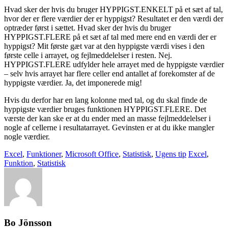
Hvad sker der hvis du bruger HYPPIGST.ENKELT på et sæt af tal,
hvor der er flere værdier der er hyppigst? Resultatet er den værdi der
optræder først i sættet. Hvad sker der hvis du bruger
HYPPIGST.FLERE på et sæt af tal med mere end en værdi der er
hyppigst? Mit første gæt var at den hyppigste værdi vises i den
første celle i arrayet, og fejlmeddelelser i resten. Nej.
HYPPIGST.FLERE udfylder hele arrayet med de hyppigste værdier
– selv hvis arrayet har flere celler end antallet af forekomster af de
hyppigste værdier. Ja, det imponerede mig!
Hvis du derfor har en lang kolonne med tal, og du skal finde de
hyppigste værdier bruges funktionen HYPPIGST.FLERE. Det
værste der kan ske er at du ender med an masse fejlmeddelelser i
nogle af cellerne i resultatarrayet. Gevinsten er at du ikke mangler
nogle værdier.
Excel
,
Funktioner
,
Microsoft Office
,
Statistisk
,
Ugens tip
Excel
,
Funktion
,
Statistisk
Bo Jönsson