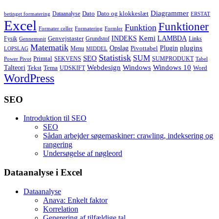
Diagrammer
Dato
Dato og klokkeslæt
Dataanalyse
betinget formatering
ERSTAT
Excel
Funktioner
Funktion
Formater celler
Formatering
Formler
Kemi
INDEKS
LAMBDA
Genvejstaster
Fysik
Grundstof
Links
Gennemsnit
Matematik
Opslag
Plugin
plugins
Pivottabel
Menu
LOPSLAG
MIDDEL
Statistisk
SUM
SEO
Primtal
SEKVENS
SUMPRODUKT
Power Pivot
Tabel
Windows
Talteori
Webdesign
Windows 10
Tekst
Tema
Word
UDSKIFT
WordPress
SEO
Introduktion til SEO
SEO
Sådan arbejder søgemaskiner: crawling, indeksering og
rangering
Undersøgelse af nøgleord
Dataanalyse i Excel
Dataanalyse
Anava: Enkelt faktor
Korrelation
Generering af tilfældige tal