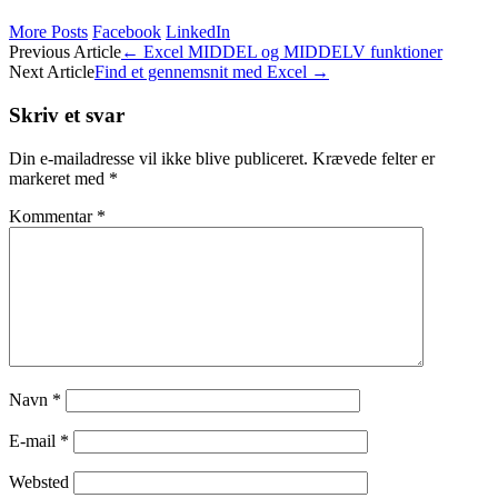
More Posts
Facebook
LinkedIn
Post
Previous Article
←
Excel MIDDEL og MIDDELV funktioner
Next Article
Find et gennemsnit med Excel
→
navigation
Skriv et svar
Din e-mailadresse vil ikke blive publiceret.
Krævede felter er
markeret med
*
Kommentar
*
Navn
*
E-mail
*
Websted