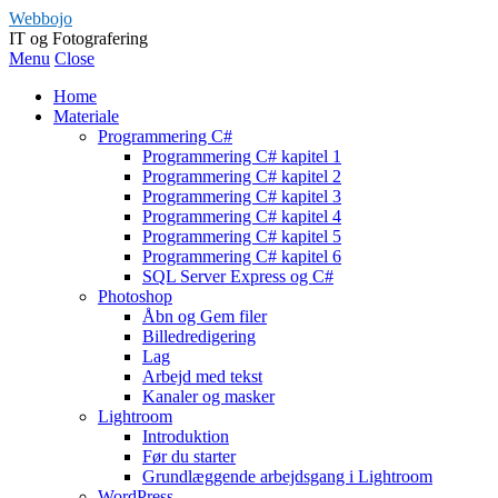
Webbojo
IT og Fotografering
Menu
Close
Home
Materiale
Programmering C#
Programmering C# kapitel 1
Programmering C# kapitel 2
Programmering C# kapitel 3
Programmering C# kapitel 4
Programmering C# kapitel 5
Programmering C# kapitel 6
SQL Server Express og C#
Photoshop
Åbn og Gem filer
Billedredigering
Lag
Arbejd med tekst
Kanaler og masker
Lightroom
Introduktion
Før du starter
Grundlæggende arbejdsgang i Lightroom
WordPress