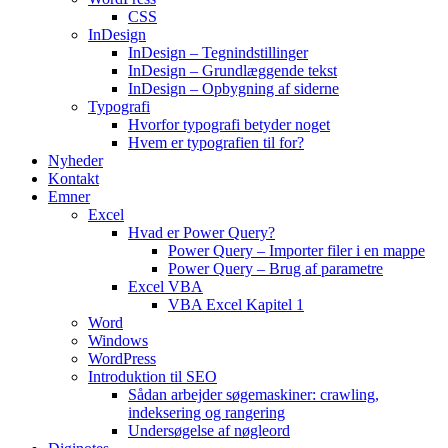
CSS
InDesign
InDesign – Tegnindstillinger
InDesign – Grundlæggende tekst
InDesign – Opbygning af siderne
Typografi
Hvorfor typografi betyder noget
Hvem er typografien til for?
Nyheder
Kontakt
Emner
Excel
Hvad er Power Query?
Power Query – Importer filer i en mappe
Power Query – Brug af parametre
Excel VBA
VBA Excel Kapitel 1
Word
Windows
WordPress
Introduktion til SEO
Sådan arbejder søgemaskiner: crawling,
indeksering og rangering
Undersøgelse af nøgleord