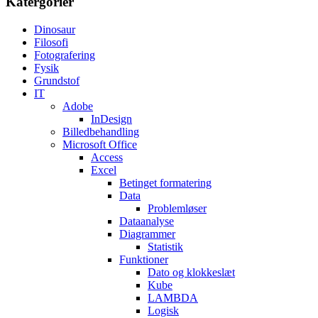
Katergorier
Dinosaur
Filosofi
Fotografering
Fysik
Grundstof
IT
Adobe
InDesign
Billedbehandling
Microsoft Office
Access
Excel
Betinget formatering
Data
Problemløser
Dataanalyse
Diagrammer
Statistik
Funktioner
Dato og klokkeslæt
Kube
LAMBDA
Logisk