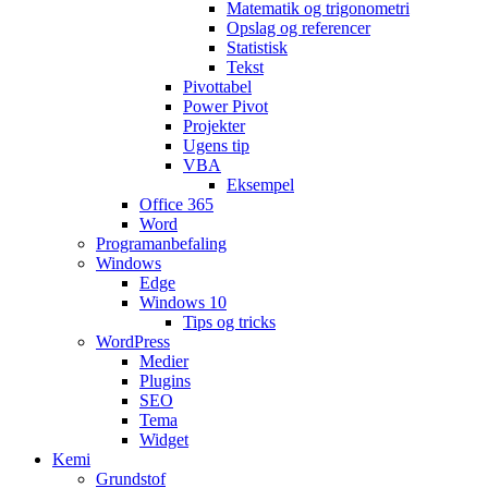
Matematik og trigonometri
Opslag og referencer
Statistisk
Tekst
Pivottabel
Power Pivot
Projekter
Ugens tip
VBA
Eksempel
Office 365
Word
Programanbefaling
Windows
Edge
Windows 10
Tips og tricks
WordPress
Medier
Plugins
SEO
Tema
Widget
Kemi
Grundstof