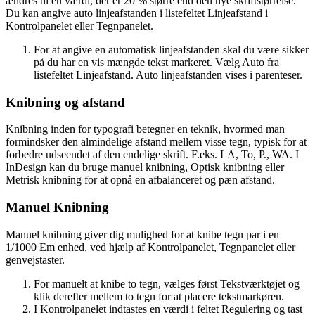
ændres til en værdi, der er 20 % større end den nye skriftstørrelse.
Du kan angive auto linjeafstanden i listefeltet Linjeafstand i
Kontrolpanelet eller Tegnpanelet.
For at angive en automatisk linjeafstanden skal du være sikker
på du har en vis mængde tekst markeret. Vælg Auto fra
listefeltet Linjeafstand. Auto linjeafstanden vises i parenteser.
Knibning og afstand
Knibning inden for typografi betegner en teknik, hvormed man
formindsker den almindelige afstand mellem visse tegn, typisk for at
forbedre udseendet af den endelige skrift. F.eks. LA, To, P., WA. I
InDesign kan du bruge manuel knibning, Optisk knibning eller
Metrisk knibning for at opnå en afbalanceret og pæn afstand.
Manuel Knibning
Manuel knibning giver dig mulighed for at knibe tegn par i en
1/1000 Em enhed, ved hjælp af Kontrolpanelet, Tegnpanelet eller
genvejstaster.
For manuelt at knibe to tegn, vælges først Tekstværktøjet og
klik derefter mellem to tegn for at placere tekstmarkøren.
I Kontrolpanelet indtastes en værdi i feltet Regulering og tast