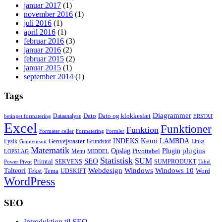
januar 2017
(1)
november 2016
(1)
juli 2016
(1)
april 2016
(1)
februar 2016
(3)
januar 2016
(2)
februar 2015
(2)
januar 2015
(1)
september 2014
(1)
Tags
Diagrammer
Dato
Dato og klokkeslæt
Dataanalyse
betinget formatering
ERSTAT
Excel
Funktioner
Funktion
Formater celler
Formatering
Formler
Kemi
INDEKS
LAMBDA
Genvejstaster
Fysik
Grundstof
Links
Gennemsnit
Matematik
Opslag
Plugin
plugins
Pivottabel
Menu
LOPSLAG
MIDDEL
Statistisk
SUM
SEO
Primtal
SEKVENS
SUMPRODUKT
Power Pivot
Tabel
Windows
Talteori
Webdesign
Windows 10
Tekst
Tema
Word
UDSKIFT
WordPress
SEO
Introduktion til SEO