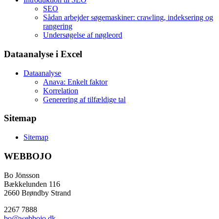
SEO
Sådan arbejder søgemaskiner: crawling, indeksering og
rangering
Undersøgelse af nøgleord
Dataanalyse i Excel
Dataanalyse
Anava: Enkelt faktor
Korrelation
Generering af tilfældige tal
Sitemap
Sitemap
WEBBOJO
Bo Jönsson
Bækkelunden 116
2660 Brøndby Strand
2267 7888
bo@webbojo.dk