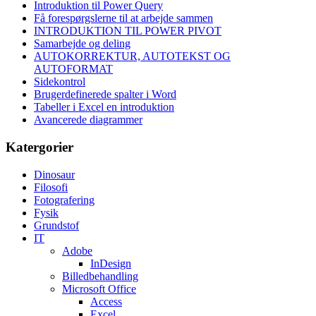
Introduktion til Power Query
Få forespørgslerne til at arbejde sammen
INTRODUKTION TIL POWER PIVOT
Samarbejde og deling
AUTOKORREKTUR, AUTOTEKST OG
AUTOFORMAT
Sidekontrol
Brugerdefinerede spalter i Word
Tabeller i Excel en introduktion
Avancerede diagrammer
Katergorier
Dinosaur
Filosofi
Fotografering
Fysik
Grundstof
IT
Adobe
InDesign
Billedbehandling
Microsoft Office
Access
Excel