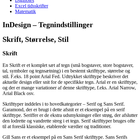
Diginotes
Excel tidsskrifter
Matematik
InDesign – Tegnindstillinger
Skrift, Størrelse, Stil
Skrift
En Skrift er et komplet sæt af tegn (små bogstaver, store bogstaver,
tal, symboler og tegnsætning) i en bestemt skrifttype, størrelse og
stil. F.eks. 18 point Arial Fed. Udtrykket skrifttype beskriver det
aktuelle design eller snit for de specifikke tegn. Arial er en skrifttype,
og der er mange variationer af denne skrifttype, f.eks. Arial Narrow,
Arial Black osv.
Skrifttyper inddeles i to hovedkategorier – Serif og Sans Serif.
Garamond, der er brugt i dette afsnit er et eksempel på en serif
skrifttype. Seriffer er de ekstra udsmykninger eller strøg, der afslutter
den lodrette og vandrette streg i et tegn. Serif skrifttyper bruges ofte
til at foreslå klassiske, etablerede værdier og traditioner.
Gill Sans er et eksempel på en Sans Serif skrifttype. Sans Serifs