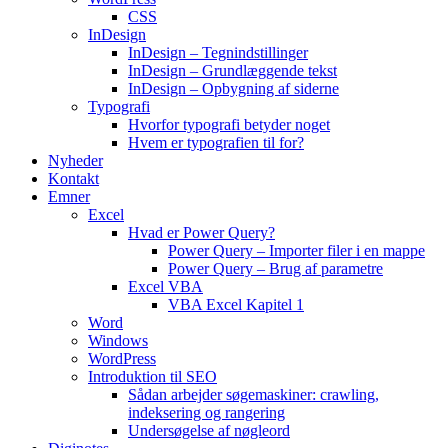
CSS
InDesign
InDesign – Tegnindstillinger
InDesign – Grundlæggende tekst
InDesign – Opbygning af siderne
Typografi
Hvorfor typografi betyder noget
Hvem er typografien til for?
Nyheder
Kontakt
Emner
Excel
Hvad er Power Query?
Power Query – Importer filer i en mappe
Power Query – Brug af parametre
Excel VBA
VBA Excel Kapitel 1
Word
Windows
WordPress
Introduktion til SEO
Sådan arbejder søgemaskiner: crawling,
indeksering og rangering
Undersøgelse af nøgleord