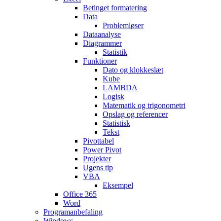
Betinget formatering
Data
Problemløser
Dataanalyse
Diagrammer
Statistik
Funktioner
Dato og klokkeslæt
Kube
LAMBDA
Logisk
Matematik og trigonometri
Opslag og referencer
Statistisk
Tekst
Pivottabel
Power Pivot
Projekter
Ugens tip
VBA
Eksempel
Office 365
Word
Programanbefaling
Windows