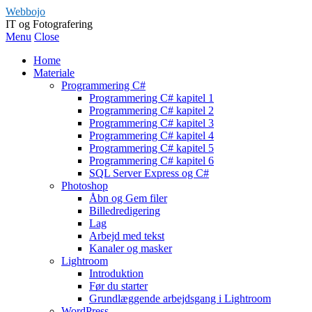
Webbojo
IT og Fotografering
Menu
Close
Home
Materiale
Programmering C#
Programmering C# kapitel 1
Programmering C# kapitel 2
Programmering C# kapitel 3
Programmering C# kapitel 4
Programmering C# kapitel 5
Programmering C# kapitel 6
SQL Server Express og C#
Photoshop
Åbn og Gem filer
Billedredigering
Lag
Arbejd med tekst
Kanaler og masker
Lightroom
Introduktion
Før du starter
Grundlæggende arbejdsgang i Lightroom
WordPress