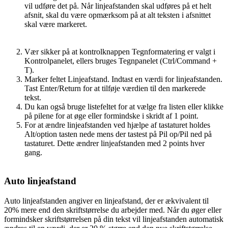
vil udføre det på. Når linjeafstanden skal udføres på et helt
afsnit, skal du være opmærksom på at alt teksten i afsnittet
skal være markeret.
Vær sikker på at kontrolknappen Tegnformatering er valgt i
Kontrolpanelet, ellers bruges Tegnpanelet (Ctrl/Command +
T).
Marker feltet Linjeafstand. Indtast en værdi for linjeafstanden.
Tast Enter/Return for at tilføje værdien til den markerede
tekst.
Du kan også bruge listefeltet for at vælge fra listen eller klikke
på pilene for at øge eller formindske i skridt af 1 point.
For at ændre linjeafstanden ved hjælpe af tastaturet holdes
Alt/option tasten nede mens der tastest på Pil op/Pil ned på
tastaturet. Dette ændrer linjeafstanden med 2 points hver
gang.
Auto linjeafstand
Auto linjeafstanden angiver en linjeafstand, der er ækvivalent til
20% mere end den skriftstørrelse du arbejder med. Når du øger eller
formindsker skriftstørrelsen på din tekst vil linjeafstanden automatisk