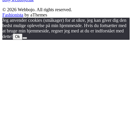
© 2026 Webbojo. All rights reserved.
Fashionista
by aThemes
Jeg anvender cookies (småkager) for at sikre, jeg kan giver dig den
bedst mulige oplevelse på min hjemmeside. Hvis du fortsætter med
at bruge min hjemmeside, regner jeg med at du er indforstået med
dette!
Ok