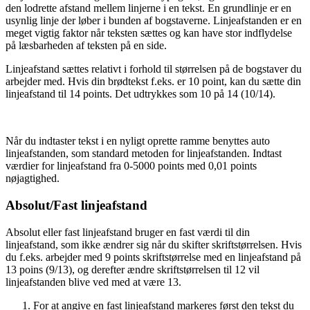
den lodrette afstand mellem linjerne i en tekst. En grundlinje er en
usynlig linje der løber i bunden af bogstaverne. Linjeafstanden er en
meget vigtig faktor når teksten sættes og kan have stor indflydelse
på læsbarheden af teksten på en side.
Linjeafstand sættes relativt i forhold til størrelsen på de bogstaver du
arbejder med. Hvis din brødtekst f.eks. er 10 point, kan du sætte din
linjeafstand til 14 points. Det udtrykkes som 10 på 14 (10/14).
Når du indtaster tekst i en nyligt oprette ramme benyttes auto
linjeafstanden, som standard metoden for linjeafstanden. Indtast
værdier for linjeafstand fra 0-5000 points med 0,01 points
nøjagtighed.
Absolut/Fast linjeafstand
Absolut eller fast linjeafstand bruger en fast værdi til din
linjeafstand, som ikke ændrer sig når du skifter skriftstørrelsen. Hvis
du f.eks. arbejder med 9 points skriftstørrelse med en linjeafstand på
13 poins (9/13), og derefter ændre skriftstørrelsen til 12 vil
linjeafstanden blive ved med at være 13.
For at angive en fast linjeafstand markeres først den tekst du