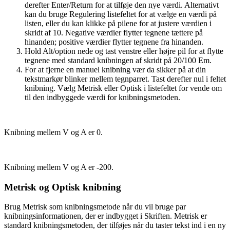
derefter Enter/Return for at tilføje den nye værdi. Alternativt
kan du bruge Regulering listefeltet for at vælge en værdi på
listen, eller du kan klikke på pilene for at justere værdien i
skridt af 10. Negative værdier flytter tegnene tættere på
hinanden; positive værdier flytter tegnene fra hinanden.
Hold Alt/option nede og tast venstre eller højre pil for at flytte
tegnene med standard knibningen af skridt på 20/100 Em.
For at fjerne en manuel knibning vær da sikker på at din
tekstmarkør blinker mellem tegnparret. Tast derefter nul i feltet
knibning. Vælg Metrisk eller Optisk i listefeltet for vende om
til den indbyggede værdi for knibningsmetoden.
Knibning mellem V og A er 0.
Knibning mellem V og A er -200.
Metrisk og Optisk knibning
Brug Metrisk som knibningsmetode når du vil bruge par
knibningsinformationen, der er indbygget i Skriften. Metrisk er
standard knibningsmetoden, der tilføjes når du taster tekst ind i en ny