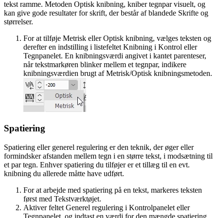
tekst ramme. Metoden Optisk knibning, kniber tegnpar visuelt, og
kan give gode resultater for skrift, der består af blandede Skrifte og
størrelser.
For at tilføje Metrisk eller Optisk knibning, vælges teksten og
derefter en indstilling i listefeltet Knibning i Kontrol eller
Tegnpanelet. En knibningsværdi angivet i kantet parenteser,
når tekstmarkøren blinker mellem et tegnpar, indikere
knibningsværdien brugt af Metrisk/Optisk knibningsmetoden.
Spatiering
Spatiering eller generel regulering er den teknik, der øger eller
formindsker afstanden mellem tegn i en større tekst, i modsætning til
et par tegn. Enhver spatiering du tilføjer er et tillæg til en evt.
knibning du allerede måtte have udført.
For at arbejde med spatiering på en tekst, markeres teksten
først med Tekstværktøjet.
Aktiver feltet Generel regulering i Kontrolpanelet eller
Tegnpanelet, og indtast en værdi for den mængde spatiering