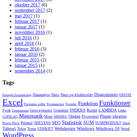
oktober 2017
(6)
september 2017
(2)
maj 2017
(1)
februar 2017
(1)
januar 2017
(1)
november 2016
(1)
juli 2016
(1)
april 2016
(1)
februar 2016
(3)
januar 2016
(2)
februar 2015
(2)
januar 2015
(1)
september 2014
(1)
Tags
Diagrammer
Dato
Dato og klokkeslæt
Dataanalyse
betinget formatering
ERSTAT
Excel
Funktioner
Funktion
Formater celler
Formatering
Formler
Kemi
INDEKS
LAMBDA
Genvejstaster
Fysik
Grundstof
Links
Gennemsnit
Matematik
Opslag
Plugin
plugins
Pivottabel
Menu
LOPSLAG
MIDDEL
Statistisk
SUM
SEO
Primtal
SEKVENS
SUMPRODUKT
Power Pivot
Tabel
Windows
Talteori
Webdesign
Windows 10
Tekst
Tema
Word
UDSKIFT
WordPress