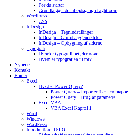
Før du starter
Grundlæggende arbejdsgang i Lightroom
WordPress
CSS
InDesign
InDesign – Tegnindstillinger
InDesign – Grundlæggende tekst
InDesign – Opbygning af siderne
Typografi
Hvorfor typografi betyder noget
Hvem er typografien til for?
Nyheder
Kontakt
Emner
Excel
Hvad er Power Query?
Power Query – Importer filer i en mappe
Power Query – Brug af parametre
Excel VBA
VBA Excel Kapitel 1
Word
Windows
WordPress
Introduktion til SEO