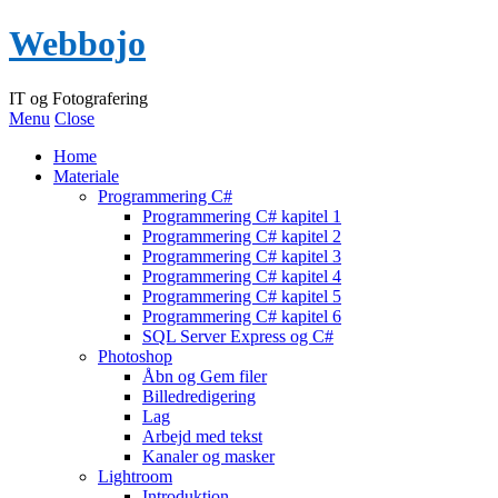
Webbojo
IT og Fotografering
Menu
Close
Home
Materiale
Programmering C#
Programmering C# kapitel 1
Programmering C# kapitel 2
Programmering C# kapitel 3
Programmering C# kapitel 4
Programmering C# kapitel 5
Programmering C# kapitel 6
SQL Server Express og C#
Photoshop
Åbn og Gem filer
Billedredigering
Lag
Arbejd med tekst
Kanaler og masker
Lightroom
Introduktion