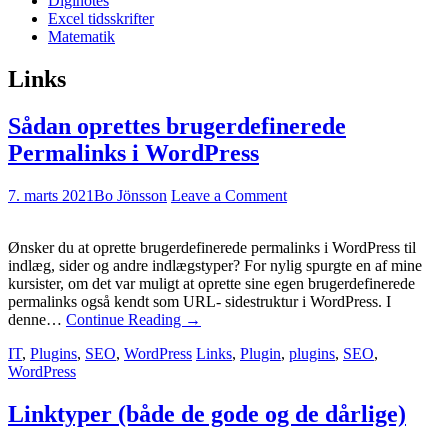
Diginotes
Excel tidsskrifter
Matematik
Links
Sådan oprettes brugerdefinerede
Permalinks i WordPress
7. marts 2021
Bo Jönsson
Leave a Comment
Ønsker du at oprette brugerdefinerede permalinks i WordPress til
indlæg, sider og andre indlægstyper? For nylig spurgte en af mine
kursister, om det var muligt at oprette sine egen brugerdefinerede
permalinks også kendt som URL- sidestruktur i WordPress. I
denne…
Continue Reading
→
IT
,
Plugins
,
SEO
,
WordPress
Links
,
Plugin
,
plugins
,
SEO
,
WordPress
Linktyper (både de gode og de dårlige)