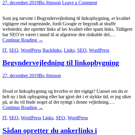
27. december 2019
Bo Jönsson
Leave a Comment
Som jeg nævnte i Begyndervejledning til linkopbygning, er kvalitet
vigtigere end nogensinde, fordi Google er begyndt at straffe
websteder, der opretter links af lav kvalitet eller spam links. Tidligere
har SEO’er været i stand til at afgrænse den risikable del,…
Continue Reading
→
IT
,
SEO
,
WordPress
Backlinks
,
Links
,
SEO
,
WordPress
Begyndervejledning til linkopbygning
27. december 2019
Bo Jönsson
Hvad er linkopbygning og hvorfor er det vigtigt? Uanset om du er
helt ny i link opbygning eller har gjort det i et stykke tid, er jeg sikre
på, at du vil finde noget af det nyttigt i denne vejledning.…
Continue Reading
→
IT
,
SEO
,
WordPress
Links
,
SEO
,
WordPress
Sådan opretter du ankerlinks i