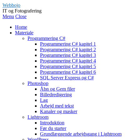
Webbojo
IT og Fotografering
Menu
Close
Home
Materiale
Programmering C#
Programmering C# kapitel 1
Programmering C# kapitel 2
Programmering C# kapitel 3
Programmering C# kapitel 4
Programmering C# kapitel 5
Programmering C# kapitel 6
SQL Server Express og C#
Photoshop
Åbn og Gem filer
Billedredigering
Lag
Arbejd med tekst
Kanaler og masker
Lightroom
Introduktion
Før du starter
Grundlæggende arbejdsgang i Lightroom
WordPress