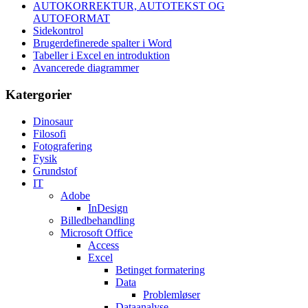
AUTOKORREKTUR, AUTOTEKST OG
AUTOFORMAT
Sidekontrol
Brugerdefinerede spalter i Word
Tabeller i Excel en introduktion
Avancerede diagrammer
Katergorier
Dinosaur
Filosofi
Fotografering
Fysik
Grundstof
IT
Adobe
InDesign
Billedbehandling
Microsoft Office
Access
Excel
Betinget formatering
Data
Problemløser
Dataanalyse