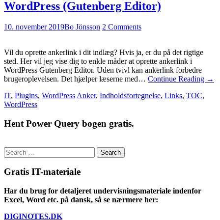
WordPress (Gutenberg Editor)
10. november 2019
Bo Jönsson
2 Comments
Vil du oprette ankerlink i dit indlæg? Hvis ja, er du på det rigtige
sted. Her vil jeg vise dig to enkle måder at oprette ankerlink i
WordPress Gutenberg Editor. Uden tvivl kan ankerlink forbedre
brugeroplevelsen. Det hjælper læserne med…
Continue Reading
→
IT
,
Plugins
,
WordPress
Anker
,
Indholdsfortegnelse
,
Links
,
TOC
,
WordPress
Hent Power Query bogen gratis.
Search
for:
Gratis IT-materiale
Har du brug for detaljeret undervisningsmateriale indenfor
Excel, Word etc. på dansk, så se nærmere her:
DIGINOTES.DK