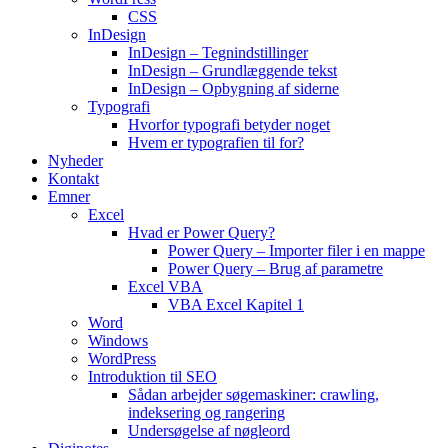
CSS
InDesign
InDesign – Tegnindstillinger
InDesign – Grundlæggende tekst
InDesign – Opbygning af siderne
Typografi
Hvorfor typografi betyder noget
Hvem er typografien til for?
Nyheder
Kontakt
Emner
Excel
Hvad er Power Query?
Power Query – Importer filer i en mappe
Power Query – Brug af parametre
Excel VBA
VBA Excel Kapitel 1
Word
Windows
WordPress
Introduktion til SEO
Sådan arbejder søgemaskiner: crawling,
indeksering og rangering
Undersøgelse af nøgleord