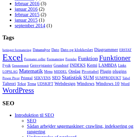
februar 2016
(3)
januar 2016
(2)
februar 2015
(2)
januar 2015
(1)
september 2014
(1)
Tags
Diagrammer
Dato
Dato og klokkeslæt
Dataanalyse
betinget formatering
ERSTAT
Excel
Funktioner
Funktion
Formater celler
Formatering
Formler
Kemi
INDEKS
LAMBDA
Genvejstaster
Fysik
Grundstof
Links
Gennemsnit
Matematik
Opslag
Plugin
plugins
Pivottabel
Menu
LOPSLAG
MIDDEL
Statistisk
SUM
SEO
Primtal
SEKVENS
SUMPRODUKT
Power Pivot
Tabel
Windows
Talteori
Webdesign
Windows 10
Tekst
Tema
Word
UDSKIFT
WordPress
SEO
Introduktion til SEO
SEO
Sådan arbejder søgemaskiner: crawling, indeksering og
rangering