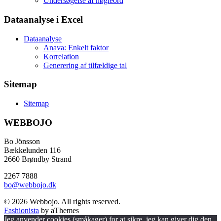
Undersøgelse af nøgleord
Dataanalyse i Excel
Dataanalyse
Anava: Enkelt faktor
Korrelation
Generering af tilfældige tal
Sitemap
Sitemap
WEBBOJO
Bo Jönsson
Bækkelunden 116
2660 Brøndby Strand
2267 7888
bo@webbojo.dk
© 2026 Webbojo. All rights reserved.
Fashionista
by aThemes
Jeg anvender cookies (småkager) for at sikre, jeg kan giver dig den