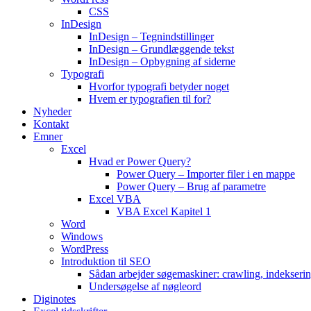
CSS
InDesign
InDesign – Tegnindstillinger
InDesign – Grundlæggende tekst
InDesign – Opbygning af siderne
Typografi
Hvorfor typografi betyder noget
Hvem er typografien til for?
Nyheder
Kontakt
Emner
Excel
Hvad er Power Query?
Power Query – Importer filer i en mappe
Power Query – Brug af parametre
Excel VBA
VBA Excel Kapitel 1
Word
Windows
WordPress
Introduktion til SEO
Sådan arbejder søgemaskiner: crawling, indekseri
Undersøgelse af nøgleord
Diginotes