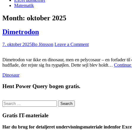
Excel tidsskrifter
Matematik
Month:
oktober 2025
Dimetrodon
7. oktober 2025
Bo Jönsson
Leave a Comment
Dimetrodon var ikke en dinosaur, men en pelycosaur – en forfader til d
hudflade, der rejste sig fra rygsøjlen. Dette sejl blev holdt…
Continue
Dinosaur
Hent Power Query bogen gratis.
Search
for:
Gratis IT-materiale
Har du brug for detaljeret undervisningsmateriale indenfor Exce