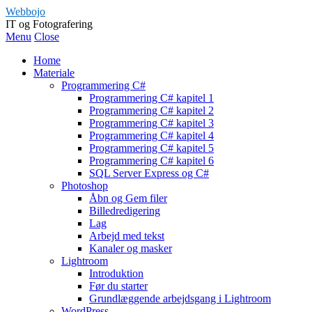
Webbojo
IT og Fotografering
Menu
Close
Home
Materiale
Programmering C#
Programmering C# kapitel 1
Programmering C# kapitel 2
Programmering C# kapitel 3
Programmering C# kapitel 4
Programmering C# kapitel 5
Programmering C# kapitel 6
SQL Server Express og C#
Photoshop
Åbn og Gem filer
Billedredigering
Lag
Arbejd med tekst
Kanaler og masker
Lightroom
Introduktion
Før du starter
Grundlæggende arbejdsgang i Lightroom
WordPress