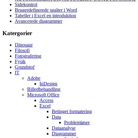
Sidekontrol
Brugerdefinerede spalter i Word
Tabeller i Excel en introduktion
Avancerede diagrammer
Katergorier
Dinosaur
Filosofi
Fotografering
Fysik
Grundstof
IT
Adobe
InDesign
Billedbehandling
Microsoft Office
Access
Excel
Betinget formatering
Data
Problemløser
Dataanalyse
Diagrammer