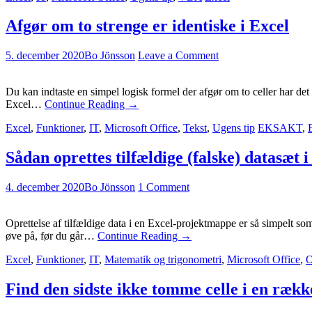
Afgør om to strenge er identiske i Excel
5. december 2020
Bo Jönsson
Leave a Comment
Du kan indtaste en simpel logisk formel der afgør om to celler har 
Excel…
Continue Reading
→
Excel
,
Funktioner
,
IT
,
Microsoft Office
,
Tekst
,
Ugens tip
EKSAKT
,
Sådan oprettes tilfældige (falske) datasæt i
4. december 2020
Bo Jönsson
1 Comment
Oprettelse af tilfældige data i en Excel-projektmappe er så simpelt som
øve på, før du går…
Continue Reading
→
Excel
,
Funktioner
,
IT
,
Matematik og trigonometri
,
Microsoft Office
,
O
Find den sidste ikke tomme celle i en rækk