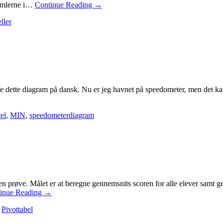
ormlerne i…
Continue Reading
→
ller
de dette diagram på dansk. Nu er jeg havnet på speedometer, men det ka
el
,
MIN
,
speedometerdiagram
en prøve. Målet er at beregne gennemsnits scoren for alle elever samt g
inue Reading
→
,
Pivottabel