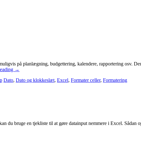
muligvis på planlægning, budgettering, kalendere, rapportering osv. De
Reading
→
ip
Dato
,
Dato og klokkeslæt
,
Excel
,
Formater celler
,
Formatering
, kan du bruge en tjekliste til at gøre datainput nemmere i Excel. Sådan op