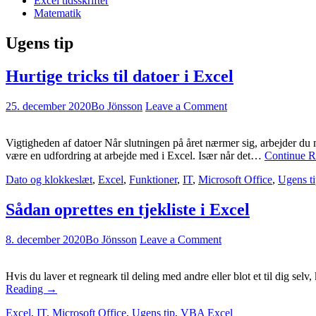
Excel tidsskrifter
Matematik
Ugens tip
Hurtige tricks til datoer i Excel
25. december 2020
Bo Jönsson
Leave a Comment
Vigtigheden af datoer Når slutningen på året nærmer sig, arbejder du 
være en udfordring at arbejde med i Excel. Især når det…
Continue 
Dato og klokkeslæt
,
Excel
,
Funktioner
,
IT
,
Microsoft Office
,
Ugens t
Sådan oprettes en tjekliste i Excel
8. december 2020
Bo Jönsson
Leave a Comment
Hvis du laver et regneark til deling med andre eller blot et til dig selv
Reading
→
Excel
,
IT
,
Microsoft Office
,
Ugens tip
,
VBA
Excel