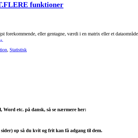
FLERE funktioner
ende, eller gentagne, værdi i en matrix eller et dataområde. Indtast 
→
tion
,
Statistisk
l, Word etc. på dansk, så se nærmere her:
sider) op så du kvit og frit kan få adgang til dem.