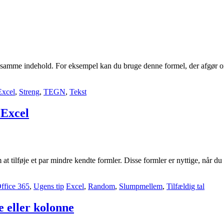
det samme indehold. For eksempel kan du bruge denne formel, der afgør
Excel
,
Streng
,
TEGN
,
Tekst
 Excel
 at tilføje et par mindre kendte formler. Disse formler er nyttige, når d
ffice 365
,
Ugens tip
Excel
,
Random
,
Slumpmellem
,
Tilfældig tal
e eller kolonne