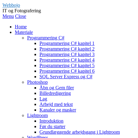
Webbojo
IT og Fotografering
Menu
Close
Home
Materiale
Programmering C#
Programmering C# kapitel 1
Programmering C# kapitel 2
Programmering C# kapitel 3
Programmering C# kapitel 4
Programmering C# kapitel 5
Programmering C# kapitel 6
SQL Server Express og C#
Photoshop
Åbn og Gem filer
Billedredigering
Lag
Arbejd med tekst
Kanaler og masker
Lightroom
Introduktion
Før du starter
Grundlæggende arbejdsgang i Lightroom
WordPress