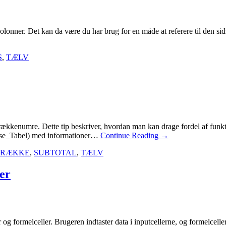
 kolonner. Det kan da være du har brug for en måde at referere til den si
S
,
TÆLV
de rækkenumre. Dette tip beskriver, hvordan man kan drage fordel af fu
resse_Tabel) med informationer…
Continue Reading
→
RÆKKE
,
SUBTOTAL
,
TÆLV
ler
 og formelceller. Brugeren indtaster data i inputcellerne, og formelcelle