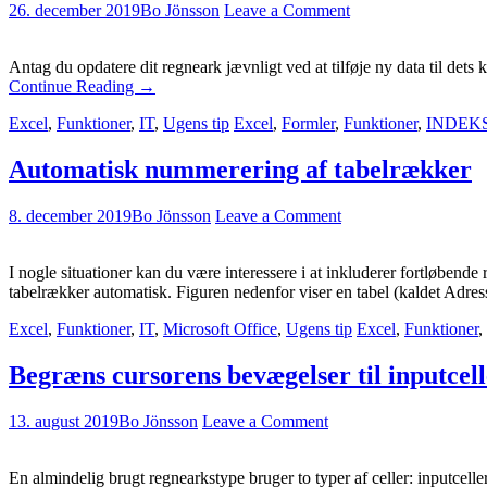
26. december 2019
Bo Jönsson
Leave a Comment
Antag du opdatere dit regneark jævnligt ved at tilføje ny data til dets
Continue Reading
→
Excel
,
Funktioner
,
IT
,
Ugens tip
Excel
,
Formler
,
Funktioner
,
INDEK
Automatisk nummerering af tabelrækker
8. december 2019
Bo Jönsson
Leave a Comment
I nogle situationer kan du være interessere i at inkluderer fortløben
tabelrækker automatisk. Figuren nedenfor viser en tabel (kaldet Ad
Excel
,
Funktioner
,
IT
,
Microsoft Office
,
Ugens tip
Excel
,
Funktioner
,
Begræns cursorens bevægelser til inputcel
13. august 2019
Bo Jönsson
Leave a Comment
En almindelig brugt regnearkstype bruger to typer af celler: inputceller