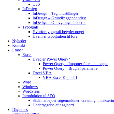
CSS
InDesign
InDesign – Tegnindstillinger
InDesign – Grundlæggende tekst
InDesign – Opbygning af siderne
Typografi
Hvorfor typografi betyder noget
Hvem er typografien til for?
Nyheder
Kontakt
Emner
Excel
Hvad er Power Query?
Power Query – Importer filer i en mappe
Power Query – Brug af parametre
Excel VBA
VBA Excel Kapitel 1
Word
Windows
WordPress
Introduktion til SEO
Sådan arbejder søgemaskiner: crawling, indekseri
Undersøgelse af nøgleord
Diginotes