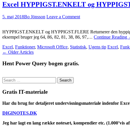
Excel HYPPIGST.ENKELT og HYPPIGST.
5. maj 2018
Bo Jönsson
Leave a Comment
HYPPIGST.ENKELT og HYPPIGST.FLERE Returnerer den hyppigst forekomm
eksempel bruger jeg 64, 86, 82, 81, 38, 86, 97,…
Continue Reading
Excel
,
Funktioner
,
Microsoft Office
,
Statistisk
,
Ugens tip
Excel
,
Funk
Post
←
Older Articles
navigation
Hent Power Query bogen gratis.
Search
for:
Gratis IT-materiale
Har du brug for detaljeret undervisningsmateriale indenfor Exce
DIGINOTES.DK
Jeg har lagt en lang række notesæt, kompendier etc. (1.000’vis af 