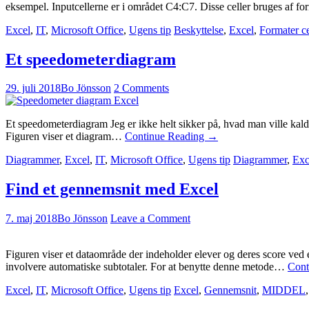
eksempel. Inputcellerne er i området C4:C7. Disse celler bruges af f
Excel
,
IT
,
Microsoft Office
,
Ugens tip
Beskyttelse
,
Excel
,
Formater ce
Et speedometerdiagram
29. juli 2018
Bo Jönsson
2 Comments
Et speedometerdiagram Jeg er ikke helt sikker på, hvad man ville kal
Figuren viser et diagram…
Continue Reading
→
Diagrammer
,
Excel
,
IT
,
Microsoft Office
,
Ugens tip
Diagrammer
,
Exc
Find et gennemsnit med Excel
7. maj 2018
Bo Jönsson
Leave a Comment
Figuren viser et dataområde der indeholder elever og deres score ved 
involvere automatiske subtotaler. For at benytte denne metode…
Cont
Excel
,
IT
,
Microsoft Office
,
Ugens tip
Excel
,
Gennemsnit
,
MIDDEL