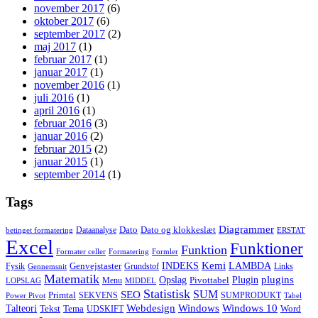
november 2017
(6)
oktober 2017
(6)
september 2017
(2)
maj 2017
(1)
februar 2017
(1)
januar 2017
(1)
november 2016
(1)
juli 2016
(1)
april 2016
(1)
februar 2016
(3)
januar 2016
(2)
februar 2015
(2)
januar 2015
(1)
september 2014
(1)
Tags
Diagrammer
Dato
Dato og klokkeslæt
Dataanalyse
betinget formatering
ERSTAT
Excel
Funktioner
Funktion
Formater celler
Formatering
Formler
Kemi
INDEKS
LAMBDA
Genvejstaster
Fysik
Grundstof
Links
Gennemsnit
Matematik
Opslag
Plugin
plugins
Pivottabel
Menu
LOPSLAG
MIDDEL
Statistisk
SUM
SEO
Primtal
SEKVENS
SUMPRODUKT
Power Pivot
Tabel
Windows
Talteori
Webdesign
Windows 10
Tekst
Tema
Word
UDSKIFT