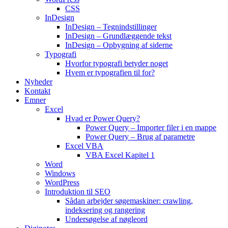
CSS
InDesign
InDesign – Tegnindstillinger
InDesign – Grundlæggende tekst
InDesign – Opbygning af siderne
Typografi
Hvorfor typografi betyder noget
Hvem er typografien til for?
Nyheder
Kontakt
Emner
Excel
Hvad er Power Query?
Power Query – Importer filer i en mappe
Power Query – Brug af parametre
Excel VBA
VBA Excel Kapitel 1
Word
Windows
WordPress
Introduktion til SEO
Sådan arbejder søgemaskiner: crawling,
indeksering og rangering
Undersøgelse af nøgleord