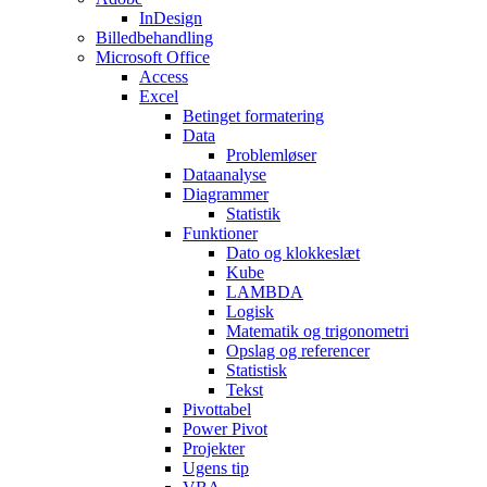
InDesign
Billedbehandling
Microsoft Office
Access
Excel
Betinget formatering
Data
Problemløser
Dataanalyse
Diagrammer
Statistik
Funktioner
Dato og klokkeslæt
Kube
LAMBDA
Logisk
Matematik og trigonometri
Opslag og referencer
Statistisk
Tekst
Pivottabel
Power Pivot
Projekter
Ugens tip