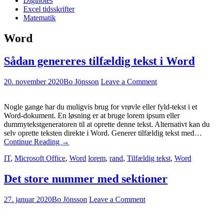
Diginotes
Excel tidsskrifter
Matematik
Word
Sådan genereres tilfældig tekst i Word
20. november 2020
Bo Jönsson
Leave a Comment
Nogle gange har du muligvis brug for vrøvle eller fyld-tekst i et
Word-dokument. En løsning er at bruge lorem ipsum eller
dummytekstgeneratoren til at oprette denne tekst. Alternativt kan du
selv oprette teksten direkte i Word. Generer tilfældig tekst med…
Continue Reading
→
IT
,
Microsoft Office
,
Word
lorem
,
rand
,
Tilfældig tekst
,
Word
Det store nummer med sektioner
27. januar 2020
Bo Jönsson
Leave a Comment