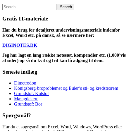
Search
for:
Gratis IT-materiale
Har du brug for detaljeret undervisningsmateriale indenfor
Excel, Word etc. på dansk, så se nærmere her:
DIGINOTES.DK
Jeg har lagt en lang række notesæt, kompendier etc. (1.000’vis
af sider) op så du kvit og frit kan få adgang til dem.
Seneste indlæg
Dimetrodon
Königsberg-broproblemet og Euler’s sti- og kredsteorem
Grundstof: Kulstof
Mængdelære
Grundstof: Bor
Spørgsmål?
Har du et spørgsmål om Excel, Word, Windows, WordPress eller