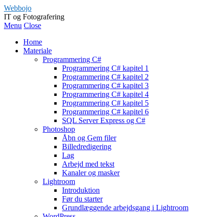
Webbojo
IT og Fotografering
Menu
Close
Home
Materiale
Programmering C#
Programmering C# kapitel 1
Programmering C# kapitel 2
Programmering C# kapitel 3
Programmering C# kapitel 4
Programmering C# kapitel 5
Programmering C# kapitel 6
SQL Server Express og C#
Photoshop
Åbn og Gem filer
Billedredigering
Lag
Arbejd med tekst
Kanaler og masker
Lightroom
Introduktion
Før du starter
Grundlæggende arbejdsgang i Lightroom
WordPress