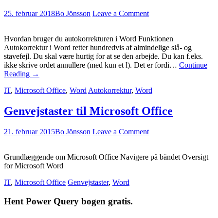
25. februar 2018
Bo Jönsson
Leave a Comment
Hvordan bruger du autokorrekturen i Word Funktionen
Autokorrektur i Word retter hundredvis af almindelige slå- og
stavefejl. Du skal være hurtig for at se den arbejde. Du kan f.eks.
ikke skrive ordet annullere (med kun et l). Det er fordi…
Continue
Reading
→
IT
,
Microsoft Office
,
Word
Autokorrektur
,
Word
Genvejstaster til Microsoft Office
21. februar 2015
Bo Jönsson
Leave a Comment
Grundlæggende om Microsoft Office Navigere på båndet Oversigt
for Microsoft Word
IT
,
Microsoft Office
Genvejstaster
,
Word
Hent Power Query bogen gratis.