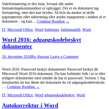
Sideformatering er den base, hvorpå alle andre
formateringskommandoer er opbygget. Det er en dokument lag
formatering, men den kan brydes. Så hvis du ønsker at skifte
papirstørrelse eller sideretning eller ændre margenerne i midten af et
dokument – og kun…
Continue Reading
→
IT
,
Microsoft Office
,
Word
Sektioner
,
Sektionsskift
,
Word
Word 2016: adgangskodebeskyt
dokumenter
20. december 2018
Bo Jönsson
Leave a Comment
Word 2016: Password beskyt dokumenter Password beskyt dit
Mircrosoft Word 2016 dokument. Du kan forhindre folk i at se eller
redigere dokumenter med mindre de har et password. Version 1 Jeg
forudsætter du har åbnet det dokument du vil adgangskodebeskytte.
…
Continue Reading
→
IT
,
Microsoft Office
,
Word
adgangskodebeskyt
,
Word
Autokorrektur i Word