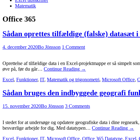
Excel tidsskrifter
Matematik
Office 365
Sådan oprettes tilfældige (falske) datasæt i
4. december 2020
Bo Jönsson
1 Comment
Oprettelse af tilfældige data i en Excel-projektmappe er så simpelt som
øve på, før du går…
Continue Reading
→
Excel
,
Funktioner
,
IT
,
Matematik og trigonometri
,
Microsoft Office
,
O
Sådan bruges den indbyggede geografi funk
15. november 2020
Bo Jönsson
3 Comments
I stedet for at undersøge og opdatere geografiske data i dine regnear
besværlige arbejde for dig. Med datatypen…
Continue Reading
→
Excel
,
Funktioner
,
IT
,
Microsoft Office
,
Office 365
Datatype
,
Excel
,