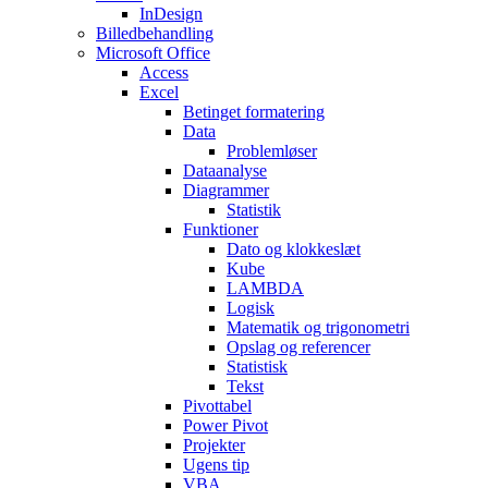
InDesign
Billedbehandling
Microsoft Office
Access
Excel
Betinget formatering
Data
Problemløser
Dataanalyse
Diagrammer
Statistik
Funktioner
Dato og klokkeslæt
Kube
LAMBDA
Logisk
Matematik og trigonometri
Opslag og referencer
Statistisk
Tekst
Pivottabel
Power Pivot
Projekter
Ugens tip
VBA