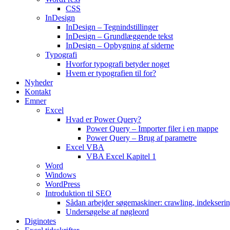
CSS
InDesign
InDesign – Tegnindstillinger
InDesign – Grundlæggende tekst
InDesign – Opbygning af siderne
Typografi
Hvorfor typografi betyder noget
Hvem er typografien til for?
Nyheder
Kontakt
Emner
Excel
Hvad er Power Query?
Power Query – Importer filer i en mappe
Power Query – Brug af parametre
Excel VBA
VBA Excel Kapitel 1
Word
Windows
WordPress
Introduktion til SEO
Sådan arbejder søgemaskiner: crawling, indekseri
Undersøgelse af nøgleord
Diginotes