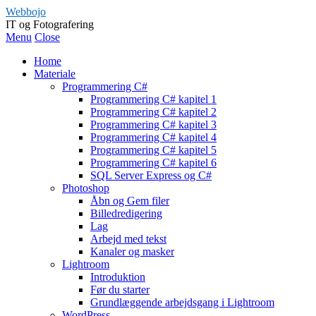
Webbojo
IT og Fotografering
Menu
Close
Home
Materiale
Programmering C#
Programmering C# kapitel 1
Programmering C# kapitel 2
Programmering C# kapitel 3
Programmering C# kapitel 4
Programmering C# kapitel 5
Programmering C# kapitel 6
SQL Server Express og C#
Photoshop
Åbn og Gem filer
Billedredigering
Lag
Arbejd med tekst
Kanaler og masker
Lightroom
Introduktion
Før du starter
Grundlæggende arbejdsgang i Lightroom
WordPress