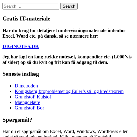
Search
for:
Gratis IT-materiale
Har du brug for detaljeret undervisningsmateriale indenfor
Excel, Word etc. på dansk, så se nærmere her:
DIGINOTES.DK
Jeg har lagt en lang række notesæt, kompendier etc. (1.000’vis
af sider) op så du kvit og frit kan få adgang til dem.
Seneste indlæg
Dimetrodon
Königsberg-broproblemet og Euler’s sti- og kredsteorem
Grundstof: Kulstof
Mængdelære
Grundstof: Bor
Spørgsmål?
Har du et spørgsmål om Excel, Word, Windows, WordPress eller
andet så send mig en besked. Klik i menuen på Kontakt!