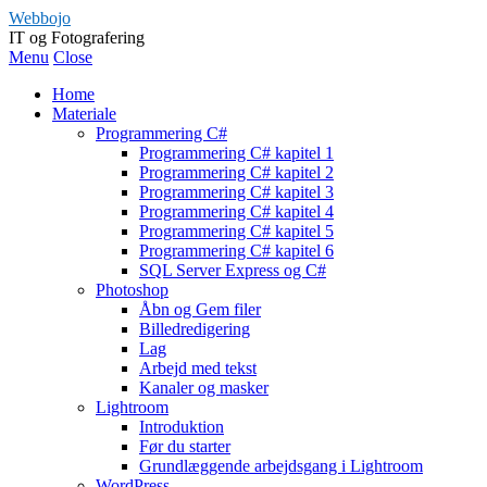
Webbojo
IT og Fotografering
Menu
Close
Home
Materiale
Programmering C#
Programmering C# kapitel 1
Programmering C# kapitel 2
Programmering C# kapitel 3
Programmering C# kapitel 4
Programmering C# kapitel 5
Programmering C# kapitel 6
SQL Server Express og C#
Photoshop
Åbn og Gem filer
Billedredigering
Lag
Arbejd med tekst
Kanaler og masker
Lightroom
Introduktion
Før du starter
Grundlæggende arbejdsgang i Lightroom
WordPress