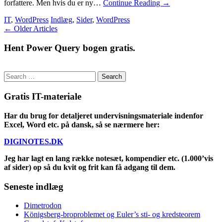
forfattere. Men hvis du er ny…
Continue Reading
→
IT
,
WordPress
Indlæg
,
Sider
,
WordPress
Post
←
Older Articles
navigation
Hent Power Query bogen gratis.
Search
for:
Gratis IT-materiale
Har du brug for detaljeret undervisningsmateriale indenfor
Excel, Word etc. på dansk, så se nærmere her:
DIGINOTES.DK
Jeg har lagt en lang række notesæt, kompendier etc. (1.000’vis
af sider) op så du kvit og frit kan få adgang til dem.
Seneste indlæg
Dimetrodon
Königsberg-broproblemet og Euler’s sti- og kredsteorem