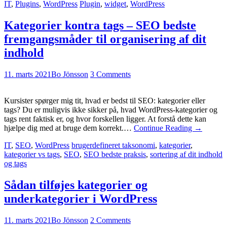
IT
,
Plugins
,
WordPress
Plugin
,
widget
,
WordPress
Kategorier kontra tags – SEO bedste
fremgangsmåder til organisering af dit
indhold
11. marts 2021
Bo Jönsson
3 Comments
Kursister spørger mig tit, hvad er bedst til SEO: kategorier eller
tags? Du er muligvis ikke sikker på, hvad WordPress-kategorier og
tags rent faktisk er, og hvor forskellen ligger. At forstå dette kan
hjælpe dig med at bruge dem korrekt.…
Continue Reading
→
IT
,
SEO
,
WordPress
brugerdefineret taksonomi
,
kategorier
,
kategorier vs tags
,
SEO
,
SEO bedste praksis
,
sortering af dit indhold
og tags
Sådan tilføjes kategorier og
underkategorier i WordPress
11. marts 2021
Bo Jönsson
2 Comments