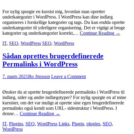
For nylig spurgte en kursist mig, hvordan man opretter
underkategorier i WordPress. I WordPress kan dine indlæg
organiseres i forskellige kategorier og tags. Du kan endda oprette
underkategorier til yderligere organisering. Det er vigtigt at bruge
kategorier og underkategorier korrekt,…
Continue Reading
→
IT
,
SEO
,
WordPress
SEO
,
WordPress
Sådan oprettes brugerdefinerede
Permalinks i WordPress
7. marts 2021
Bo Jönsson
Leave a Comment
Ønsker du at oprette brugerdefinerede permalinks i WordPress til
indlæg, sider og andre indlægstyper? For nylig spurgte en af mine
kursister, om det var muligt at oprette sine egen brugerdefinerede
permalinks også kendt som URL- sidestruktur i WordPress. I
denne…
Continue Reading
→
IT
,
Plugins
,
SEO
,
WordPress
Links
,
Plugin
,
plugins
,
SEO
,
WordPress