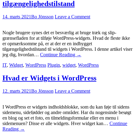
tilgængelighedstilstand
14. marts 2021
Bo Jönsson
Leave a Comment
Nogle brugere synes det er besværlig at bruge træk og slip-
grænsefladen for at tilføje WordPress-widgets. Hvad de fleste ikke
er opmærksomme på, er at der er en indbygget
tilgængelighedstilstand til widgets i WordPress. I denne artikel viser
jeg dig, hvordan…
Continue Reading
→
IT
,
Widget
,
WordPress
Plugin
,
widget
,
WordPress
Hvad er Widgets i WordPress
12. marts 2021
Bo Jönsson
Leave a Comment
I WordPress er widgets indholdsblokke, som du kan føje til sidens
sidemenu, sidefødder og andre områder. Har du nogensinde besøgt
en blog og set et foto, en tilmeldingsformular eller en menu i
sidemenuen? Disse er alle widgets. Hver widget kan…
Continue
Reading
→