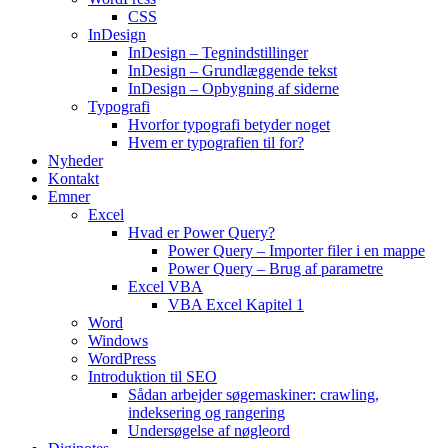
CSS
InDesign
InDesign – Tegnindstillinger
InDesign – Grundlæggende tekst
InDesign – Opbygning af siderne
Typografi
Hvorfor typografi betyder noget
Hvem er typografien til for?
Nyheder
Kontakt
Emner
Excel
Hvad er Power Query?
Power Query – Importer filer i en mappe
Power Query – Brug af parametre
Excel VBA
VBA Excel Kapitel 1
Word
Windows
WordPress
Introduktion til SEO
Sådan arbejder søgemaskiner: crawling,
indeksering og rangering
Undersøgelse af nøgleord