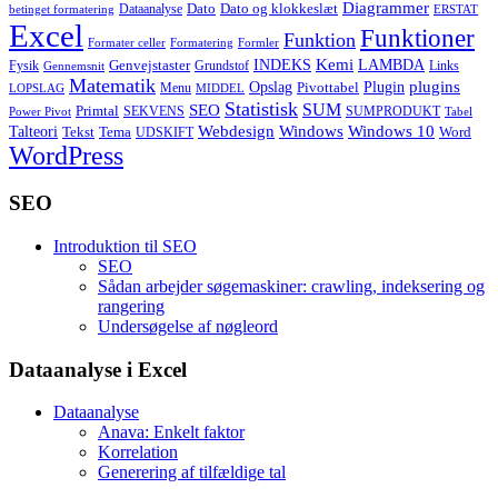
Diagrammer
Dato
Dato og klokkeslæt
Dataanalyse
betinget formatering
ERSTAT
Excel
Funktioner
Funktion
Formater celler
Formatering
Formler
Kemi
INDEKS
LAMBDA
Genvejstaster
Fysik
Grundstof
Links
Gennemsnit
Matematik
Opslag
Plugin
plugins
Pivottabel
Menu
LOPSLAG
MIDDEL
Statistisk
SUM
SEO
Primtal
SEKVENS
SUMPRODUKT
Power Pivot
Tabel
Windows
Talteori
Webdesign
Windows 10
Tekst
Tema
Word
UDSKIFT
WordPress
SEO
Introduktion til SEO
SEO
Sådan arbejder søgemaskiner: crawling, indeksering og
rangering
Undersøgelse af nøgleord
Dataanalyse i Excel
Dataanalyse
Anava: Enkelt faktor
Korrelation
Generering af tilfældige tal