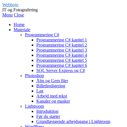
Webbojo
IT og Fotografering
Menu
Close
Home
Materiale
Programmering C#
Programmering C# kapitel 1
Programmering C# kapitel 2
Programmering C# kapitel 3
Programmering C# kapitel 4
Programmering C# kapitel 5
Programmering C# kapitel 6
SQL Server Express og C#
Photoshop
Åbn og Gem filer
Billedredigering
Lag
Arbejd med tekst
Kanaler og masker
Lightroom
Introduktion
Før du starter
Grundlæggende arbejdsgang i Lightroom
WordPress