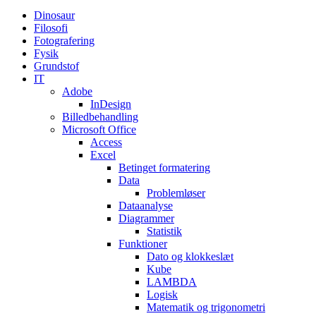
Dinosaur
Filosofi
Fotografering
Fysik
Grundstof
IT
Adobe
InDesign
Billedbehandling
Microsoft Office
Access
Excel
Betinget formatering
Data
Problemløser
Dataanalyse
Diagrammer
Statistik
Funktioner
Dato og klokkeslæt
Kube
LAMBDA
Logisk
Matematik og trigonometri