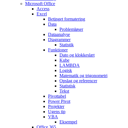
Microsoft Office
Access
Excel
Betinget formatering
Data
Problemløser
Dataanalyse
Diagrammer
Statistik
Funktioner
Dato og klokkeslæt
Kube
LAMBDA
Logisk
Matematik og trigonometri
Opslag og referencer
Statistisk
Tekst
Pivottabel
Power Pivot
Projekter
Ugens tip
VBA
Eksempel
Office 365