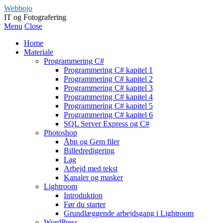
Webbojo
IT og Fotografering
Menu
Close
Home
Materiale
Programmering C#
Programmering C# kapitel 1
Programmering C# kapitel 2
Programmering C# kapitel 3
Programmering C# kapitel 4
Programmering C# kapitel 5
Programmering C# kapitel 6
SQL Server Express og C#
Photoshop
Åbn og Gem filer
Billedredigering
Lag
Arbejd med tekst
Kanaler og masker
Lightroom
Introduktion
Før du starter
Grundlæggende arbejdsgang i Lightroom
WordPress