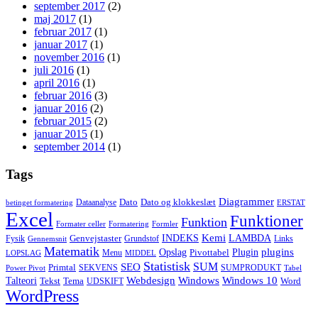
september 2017
(2)
maj 2017
(1)
februar 2017
(1)
januar 2017
(1)
november 2016
(1)
juli 2016
(1)
april 2016
(1)
februar 2016
(3)
januar 2016
(2)
februar 2015
(2)
januar 2015
(1)
september 2014
(1)
Tags
Diagrammer
Dato
Dato og klokkeslæt
Dataanalyse
betinget formatering
ERSTAT
Excel
Funktioner
Funktion
Formater celler
Formatering
Formler
Kemi
INDEKS
LAMBDA
Genvejstaster
Fysik
Grundstof
Links
Gennemsnit
Matematik
Opslag
Plugin
plugins
Pivottabel
Menu
LOPSLAG
MIDDEL
Statistisk
SUM
SEO
Primtal
SEKVENS
SUMPRODUKT
Power Pivot
Tabel
Windows
Talteori
Webdesign
Windows 10
Tekst
Tema
Word
UDSKIFT
WordPress