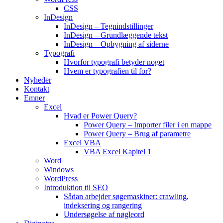
CSS
InDesign
InDesign – Tegnindstillinger
InDesign – Grundlæggende tekst
InDesign – Opbygning af siderne
Typografi
Hvorfor typografi betyder noget
Hvem er typografien til for?
Nyheder
Kontakt
Emner
Excel
Hvad er Power Query?
Power Query – Importer filer i en mappe
Power Query – Brug af parametre
Excel VBA
VBA Excel Kapitel 1
Word
Windows
WordPress
Introduktion til SEO
Sådan arbejder søgemaskiner: crawling,
indeksering og rangering
Undersøgelse af nøgleord