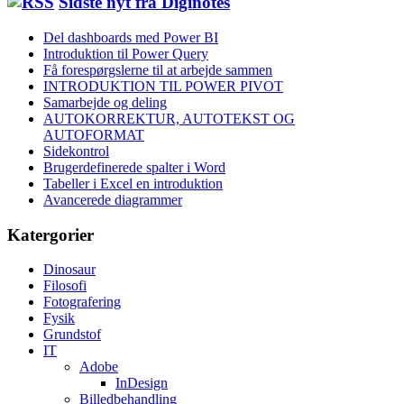
Sidste nyt fra Diginotes
Del dashboards med Power BI
Introduktion til Power Query
Få forespørgslerne til at arbejde sammen
INTRODUKTION TIL POWER PIVOT
Samarbejde og deling
AUTOKORREKTUR, AUTOTEKST OG
AUTOFORMAT
Sidekontrol
Brugerdefinerede spalter i Word
Tabeller i Excel en introduktion
Avancerede diagrammer
Katergorier
Dinosaur
Filosofi
Fotografering
Fysik
Grundstof
IT
Adobe
InDesign
Billedbehandling