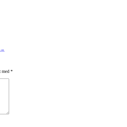
→
et med
*