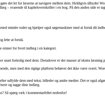
gøre det let for læserne at navigere mellem dem. Heldigvis tilbyder Word
læg – svarende til kapiteloverskrifter i en bog. På den anden side er tags
ebsted mindre rodet og hjælper også søgemaskiner med at forstå dit indhol
 lette at forstå.
ke emner for hvert indlæg i en kategori.
ver snart fortrolig med dem. Derudover er der masser af ekstra læsning på
de, men med den rigtige platform behøver det ikke være svært. WordPre
erefter udfylde dem med tekst, billeder og andre medier. Det er også afgø
orisere og tagge dine indlæg.
ss? Så spørg væk i kommentarfeltet nedenfor!