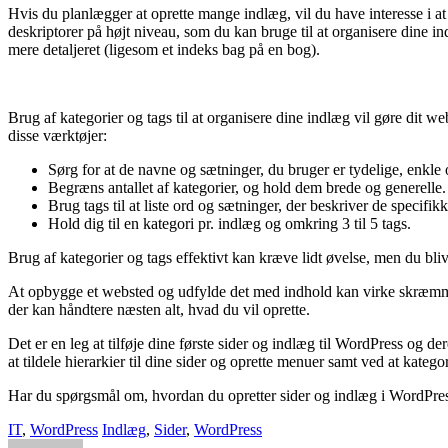
Hvis du planlægger at oprette mange indlæg, vil du have interesse i at 
deskriptorer på højt niveau, som du kan bruge til at organisere dine ind
mere detaljeret (ligesom et indeks bag på en bog).
Brug af kategorier og tags til at organisere dine indlæg vil gøre dit w
disse værktøjer:
Sørg for at de navne og sætninger, du bruger er tydelige, enkle og
Begræns antallet af kategorier, og hold dem brede og generelle.
Brug tags til at liste ord og sætninger, der beskriver de specifik
Hold dig til en kategori pr. indlæg og omkring 3 til 5 tags.
Brug af kategorier og tags effektivt kan kræve lidt øvelse, men du bli
At opbygge et websted og udfylde det med indhold kan virke skræmmen
der kan håndtere næsten alt, hvad du vil oprette.
Det er en leg at tilføje dine første sider og indlæg til WordPress og d
at tildele hierarkier til dine sider og oprette menuer samt ved at kateg
Har du spørgsmål om, hvordan du opretter sider og indlæg i WordPre
IT
,
WordPress
Indlæg
,
Sider
,
WordPress