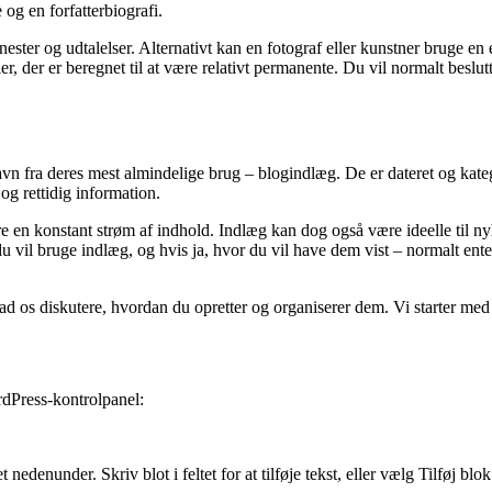
 og en forfatterbiografi.
ester og udtalelser. Alternativt kan en fotograf eller kunstner bruge en e
er, der er beregnet til at være relativt permanente. Du vil normalt beslu
vn fra deres mest almindelige brug – blogindlæg. De er dateret og kate
og rettidig information.
ere en konstant strøm af indhold. Indlæg kan dog også være ideelle til n
 du vil bruge indlæg, og hvis ja, hvor du vil have dem vist – normalt ente
d os diskutere, hvordan du opretter og organiserer dem. Vi starter med 
ordPress-kontrolpanel:
 nedenunder. Skriv blot i feltet for at tilføje tekst, eller vælg Tilføj blo