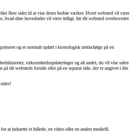
ller flere sider til at vise deres bedste værker. Hvert websted vil være
tte, hvad dine hovedsider vil være tidligt, før dit websted overhovedet
goriseret og er normalt opført i kronologisk rækkefølge på en
yhedshistorier, virksomhedsopdateringer og alt andet, du vil vise uden
n på dit websteds forside eller på en separat side, der er angivet i din
sider!
k for at indsætte et billede, en video eller en anden mediefil.