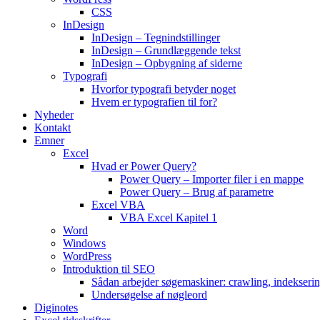
CSS
InDesign
InDesign – Tegnindstillinger
InDesign – Grundlæggende tekst
InDesign – Opbygning af siderne
Typografi
Hvorfor typografi betyder noget
Hvem er typografien til for?
Nyheder
Kontakt
Emner
Excel
Hvad er Power Query?
Power Query – Importer filer i en mappe
Power Query – Brug af parametre
Excel VBA
VBA Excel Kapitel 1
Word
Windows
WordPress
Introduktion til SEO
Sådan arbejder søgemaskiner: crawling, indekseri
Undersøgelse af nøgleord
Diginotes