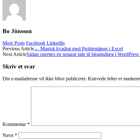
Bo Jönsson
More Posts
Facebook
LinkedIn
Post
Previous Article
←
Magisk kvadrat med Problemløser i Excel
Next Article
Sådan oprettes en separat side til blogindlæg i WordPress
navigation
Skriv et svar
Din e-mailadresse vil ikke blive publiceret.
Krævede felter er marker
Kommentar
*
Navn
*