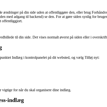
le ændringer på din side uden at offentliggøre den, eller brug Forhåndsv
anden med adgang til backend) se den. For at gøre siden synlig for br
t offentliggjort.
dbillede til din side. Det vises normalt øverst på siden eller i overskrif
g
nupunktet Indlæg i kontrolpanelet på dit websted, og vælg Tilføj nyt:
 vigtige for når du skal organisere dine indlæg.
ess-indlæg