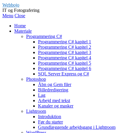
Webbojo
IT og Fotografering
Menu
Close
Home
Materiale
Programmering C#
Programmering C# kapitel 1
Programmering C# kapitel 2
Programmering C# kapitel 3
Programmering C# kapitel 4
Programmering C# kapitel 5
Programmering C# kapitel 6
SQL Server Express og C#
Photoshop
Åbn og Gem filer
Billedredigering
Lag
Arbejd med tekst
Kanaler og masker
Lightroom
Introduktion
Før du starter
Grundlæggende arbejdsgang i Lightroom
WordPress