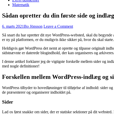
Excel tidsskrifter
Matematik
Sådan opretter du din første side og indlæ
6. marts 2021
Bo Jönsson
Leave a Comment
Så snart du har opretter dit nye WordPress-websted, skal du begynde at
er ny på platformen, er du muligvis ikke sikker på, hvor du skal starte.
Heldigvis gør WordPress det nemt at oprette og tilpasse originalt indho
sidstnævnte er daterede blogindhold, der kan organiseres og arkiveres
I denne artikel forklarer jeg de vigtigste forskelle mellem sider og in
med nogle definitioner!
Forskellen mellem WordPress-indlæg og s
WordPress tilbyder to hovedløsninger til tilføjelse af indhold: sider og
de præsenterer og organiserer indholdet på.
Sider
Lad os først snakke om sider, der er statiske sektioner på dit webste