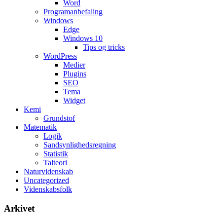
Word
Programanbefaling
Windows
Edge
Windows 10
Tips og tricks
WordPress
Medier
Plugins
SEO
Tema
Widget
Kemi
Grundstof
Matematik
Logik
Sandsynlighedsregning
Statistik
Talteori
Naturvidenskab
Uncategorized
Videnskabsfolk
Arkivet