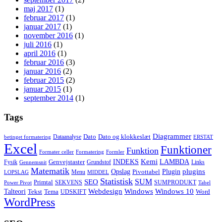
maj 2017
(1)
februar 2017
(1)
januar 2017
(1)
november 2016
(1)
juli 2016
(1)
april 2016
(1)
februar 2016
(3)
januar 2016
(2)
februar 2015
(2)
januar 2015
(1)
september 2014
(1)
Tags
Diagrammer
Dato
Dato og klokkeslæt
Dataanalyse
betinget formatering
ERSTAT
Excel
Funktioner
Funktion
Formater celler
Formatering
Formler
Kemi
INDEKS
LAMBDA
Genvejstaster
Fysik
Grundstof
Links
Gennemsnit
Matematik
Opslag
Plugin
plugins
Pivottabel
Menu
LOPSLAG
MIDDEL
Statistisk
SUM
SEO
Primtal
SEKVENS
SUMPRODUKT
Power Pivot
Tabel
Windows
Talteori
Webdesign
Windows 10
Tekst
Tema
Word
UDSKIFT
WordPress