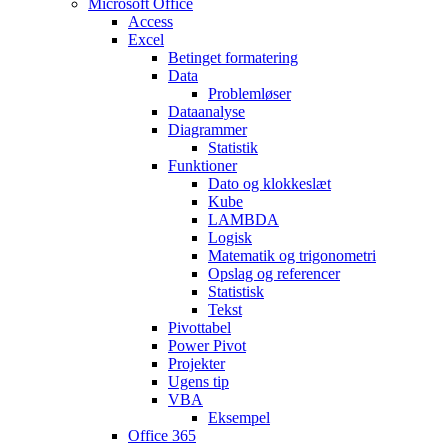
Microsoft Office
Access
Excel
Betinget formatering
Data
Problemløser
Dataanalyse
Diagrammer
Statistik
Funktioner
Dato og klokkeslæt
Kube
LAMBDA
Logisk
Matematik og trigonometri
Opslag og referencer
Statistisk
Tekst
Pivottabel
Power Pivot
Projekter
Ugens tip
VBA
Eksempel
Office 365