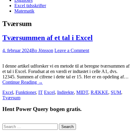
Diginotes
Excel tidsskrifter
Matematik
Tværsum
Tværsummen af et tal i Excel
4. februar 2024
Bo Jönsson
Leave a Comment
I denne artikel udforsker vi en metode til at beregne tværsummen af
et tal i Excel. Forudsat at en værdi er indtastet i celle A1, dvs.
12345. Summen af cifrene i dette tal er 15. Her er en opdeling af…
Continue Reading
→
Excel
,
Funktioner
,
IT
Excel
,
Indirekte
,
MIDT
,
RÆKKE
,
SUM
,
Tværsum
Hent Power Query bogen gratis.
Search
for: