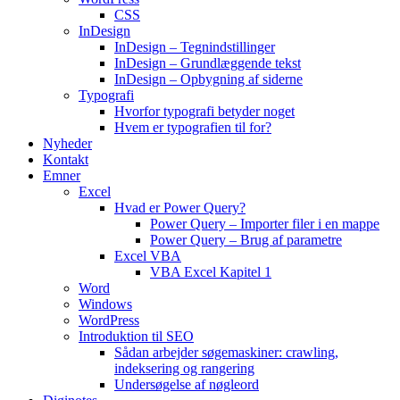
CSS
InDesign
InDesign – Tegnindstillinger
InDesign – Grundlæggende tekst
InDesign – Opbygning af siderne
Typografi
Hvorfor typografi betyder noget
Hvem er typografien til for?
Nyheder
Kontakt
Emner
Excel
Hvad er Power Query?
Power Query – Importer filer i en mappe
Power Query – Brug af parametre
Excel VBA
VBA Excel Kapitel 1
Word
Windows
WordPress
Introduktion til SEO
Sådan arbejder søgemaskiner: crawling,
indeksering og rangering
Undersøgelse af nøgleord