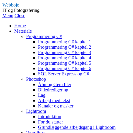
Webbojo
IT og Fotografering
Menu
Close
Home
Materiale
Programmering C#
Programmering C# kapitel 1
Programmering C# kapitel 2
Programmering C# kapitel 3
Programmering C# kapitel 4
Programmering C# kapitel 5
Programmering C# kapitel 6
SQL Server Express og C#
Photoshop
Åbn og Gem filer
Billedredigering
Lag
Arbejd med tekst
Kanaler og masker
Lightroom
Introduktion
Før du starter
Grundlæggende arbejdsgang i Lightroom
WordPress