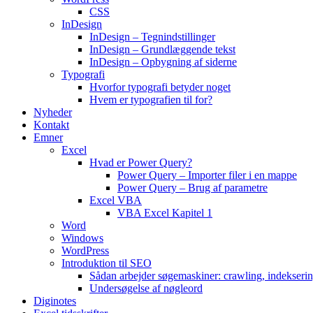
CSS
InDesign
InDesign – Tegnindstillinger
InDesign – Grundlæggende tekst
InDesign – Opbygning af siderne
Typografi
Hvorfor typografi betyder noget
Hvem er typografien til for?
Nyheder
Kontakt
Emner
Excel
Hvad er Power Query?
Power Query – Importer filer i en mappe
Power Query – Brug af parametre
Excel VBA
VBA Excel Kapitel 1
Word
Windows
WordPress
Introduktion til SEO
Sådan arbejder søgemaskiner: crawling, indekseri
Undersøgelse af nøgleord
Diginotes