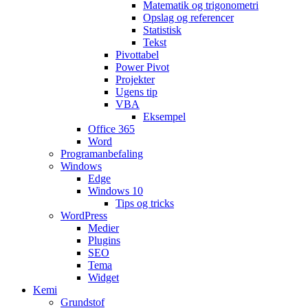
Matematik og trigonometri
Opslag og referencer
Statistisk
Tekst
Pivottabel
Power Pivot
Projekter
Ugens tip
VBA
Eksempel
Office 365
Word
Programanbefaling
Windows
Edge
Windows 10
Tips og tricks
WordPress
Medier
Plugins
SEO
Tema
Widget
Kemi
Grundstof