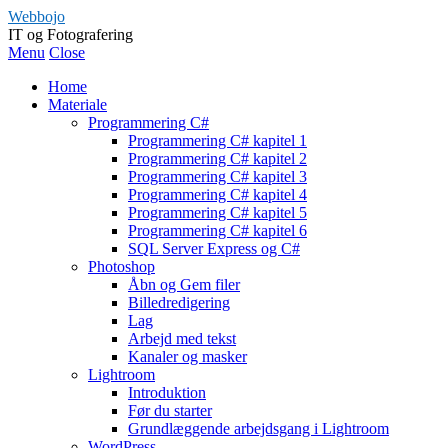
Webbojo
IT og Fotografering
Menu
Close
Home
Materiale
Programmering C#
Programmering C# kapitel 1
Programmering C# kapitel 2
Programmering C# kapitel 3
Programmering C# kapitel 4
Programmering C# kapitel 5
Programmering C# kapitel 6
SQL Server Express og C#
Photoshop
Åbn og Gem filer
Billedredigering
Lag
Arbejd med tekst
Kanaler og masker
Lightroom
Introduktion
Før du starter
Grundlæggende arbejdsgang i Lightroom
WordPress