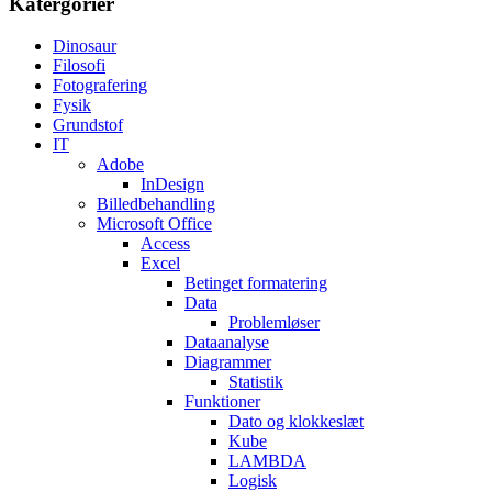
Katergorier
Dinosaur
Filosofi
Fotografering
Fysik
Grundstof
IT
Adobe
InDesign
Billedbehandling
Microsoft Office
Access
Excel
Betinget formatering
Data
Problemløser
Dataanalyse
Diagrammer
Statistik
Funktioner
Dato og klokkeslæt
Kube
LAMBDA
Logisk