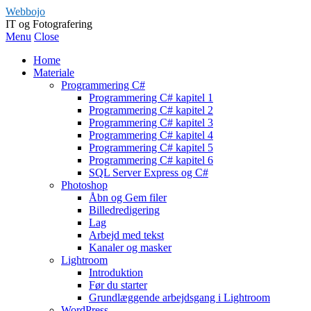
Webbojo
IT og Fotografering
Menu
Close
Home
Materiale
Programmering C#
Programmering C# kapitel 1
Programmering C# kapitel 2
Programmering C# kapitel 3
Programmering C# kapitel 4
Programmering C# kapitel 5
Programmering C# kapitel 6
SQL Server Express og C#
Photoshop
Åbn og Gem filer
Billedredigering
Lag
Arbejd med tekst
Kanaler og masker
Lightroom
Introduktion
Før du starter
Grundlæggende arbejdsgang i Lightroom
WordPress