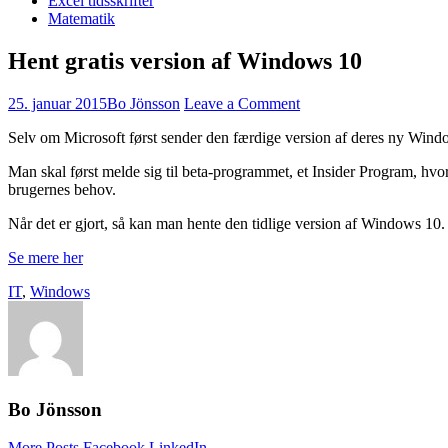
Excel tidsskrifter
Matematik
Hent gratis version af Windows 10
25. januar 2015
Bo Jönsson
Leave a Comment
Selv om Microsoft først sender den færdige version af deres ny Window
Man skal først melde sig til beta-programmet, et Insider Program, hvo
brugernes behov.
Når det er gjort, så kan man hente den tidlige version af Windows 1
Se mere her
IT
,
Windows
Bo Jönsson
More Posts
Facebook
LinkedIn