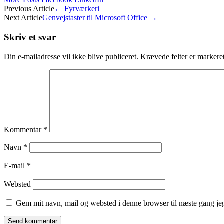
Post
Previous Article
←
Fyrværkeri
Next Article
Genvejstaster til Microsoft Office
→
navigation
Skriv et svar
Din e-mailadresse vil ikke blive publiceret.
Krævede felter er marker
Kommentar
*
Navn
*
E-mail
*
Websted
Gem mit navn, mail og websted i denne browser til næste gang j