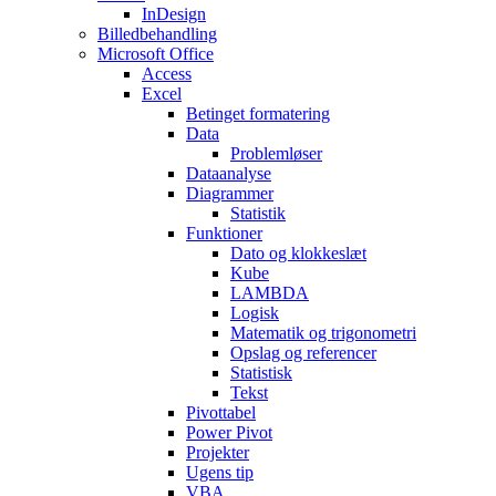
InDesign
Billedbehandling
Microsoft Office
Access
Excel
Betinget formatering
Data
Problemløser
Dataanalyse
Diagrammer
Statistik
Funktioner
Dato og klokkeslæt
Kube
LAMBDA
Logisk
Matematik og trigonometri
Opslag og referencer
Statistisk
Tekst
Pivottabel
Power Pivot
Projekter
Ugens tip
VBA