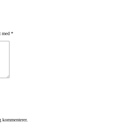
et med
*
eg kommenterer.