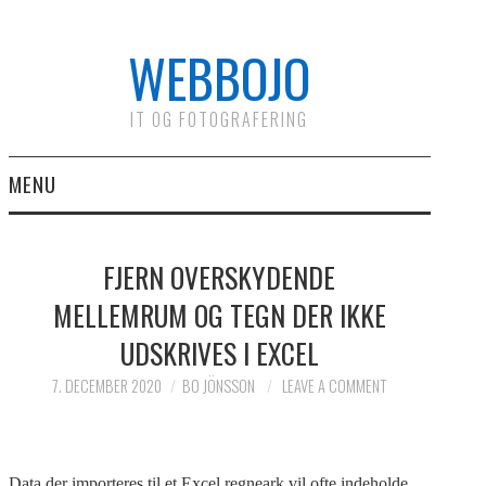
WEBBOJO
IT OG FOTOGRAFERING
MENU
HOME
FJERN OVERSKYDENDE
MATERIALE
MELLEMRUM OG TEGN DER IKKE
UDSKRIVES I EXCEL
NYHEDER
7. DECEMBER 2020
BO JÖNSSON
LEAVE A COMMENT
KONTAKT
EMNER
Data der importeres til et Excel regneark vil ofte indeholde