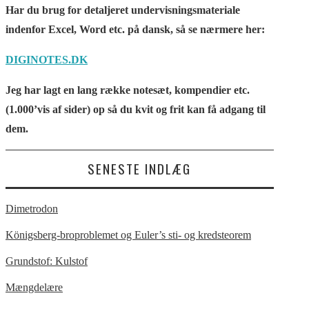
Har du brug for detaljeret undervisningsmateriale
indenfor Excel, Word etc. på dansk, så se nærmere her:
DIGINOTES.DK
Jeg har lagt en lang række notesæt, kompendier etc.
(1.000’vis af sider) op så du kvit og frit kan få adgang til
dem.
SENESTE INDLÆG
Dimetrodon
Königsberg-broproblemet og Euler’s sti- og kredsteorem
Grundstof: Kulstof
Mængdelære