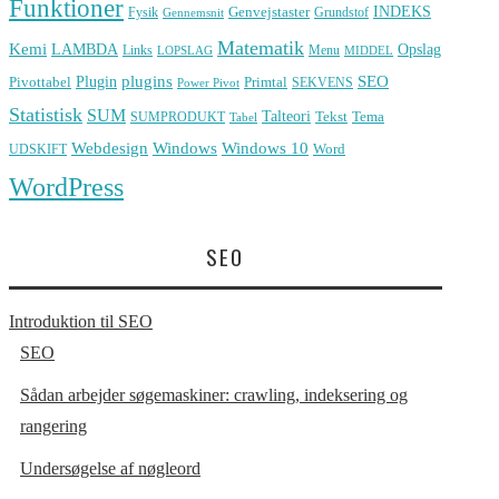
Funktioner
INDEKS
Genvejstaster
Fysik
Grundstof
Gennemsnit
Matematik
Kemi
LAMBDA
Opslag
Links
Menu
LOPSLAG
MIDDEL
Plugin
plugins
SEO
Pivottabel
Primtal
SEKVENS
Power Pivot
Statistisk
SUM
Talteori
Tekst
Tema
SUMPRODUKT
Tabel
Windows
Webdesign
Windows 10
Word
UDSKIFT
WordPress
SEO
Introduktion til SEO
SEO
Sådan arbejder søgemaskiner: crawling, indeksering og
rangering
Undersøgelse af nøgleord