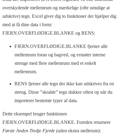
DIGINOTES
overskydende mellemrum og mærkelige (ofte umulige at
udskrive) tegn. Excel giver dig to funktioner der hjælper dig
EXCEL TIDSSKRIFTER
med at få dine data i form:
FJERN.OVERFLØDIGE.BLANKE og RENS:
MATEMATIK
FJERN.OVERFLØDIGE.BLANKE fjerner alle
mellemrum foran og bagved, og erstatter interne
strenge med flere mellemrum med et enkelt
mellemrum.
RENS fjerner alle tegn der ikke kan udskrives fra en
streng. Disse ”skralde” tegn dukker oftest op når du
importerer bestemte typer af data.
Dette eksempel bruger funktionen
FJERN.OVERFLØDIGE.BLANKE. Formlen returnere
Første Anden Tredje Fjerde
(uden ekstra mellerum):