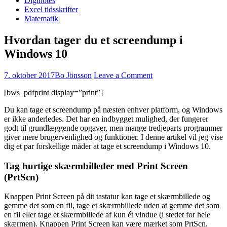
Diginotes
Excel tidsskrifter
Matematik
Hvordan tager du et screendump i
Windows 10
7. oktober 2017
Bo Jönsson
Leave a Comment
[bws_pdfprint display=”print”]
Du kan tage et screendump på næsten enhver platform, og Windows
er ikke anderledes. Det har en indbygget mulighed, der fungerer
godt til grundlæggende opgaver, men mange tredjeparts programmer
giver mere brugervenlighed og funktioner. I denne artikel vil jeg vise
dig et par forskellige måder at tage et screendump i Windows 10.
Tag hurtige skærmbilleder med Print Screen
(PrtScn)
Knappen Print Screen på dit tastatur kan tage et skærmbillede og
gemme det som en fil, tage et skærmbillede uden at gemme det som
en fil eller tage et skærmbillede af kun ét vindue (i stedet for hele
skærmen). Knappen Print Screen kan være mærket som PrtScn,