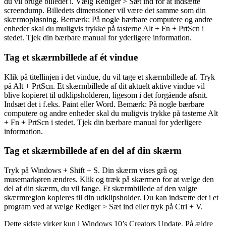
du vil bruge billedet i. Vælg Rediger > Sæt ind for at indsætte
screendump. Billedets dimensioner vil være det samme som din
skærmopløsning. Bemærk: På nogle bærbare computere og andre
enheder skal du muligvis trykke på tasterne Alt + Fn + PrtScn i
stedet. Tjek din bærbare manual for yderligere information.
Tag et skærmbillede af ét vindue
Klik på titellinjen i det vindue, du vil tage et skærmbillede af. Tryk
på Alt + PrtScn. Et skærmbillede af dit aktuelt aktive vindue vil
blive kopieret til udklipsholderen, ligesom i det forgående afsnit.
Indsæt det i f.eks. Paint eller Word. Bemærk: På nogle bærbare
computere og andre enheder skal du muligvis trykke på tasterne Alt
+ Fn + PrtScn i stedet. Tjek din bærbare manual for yderligere
information.
Tag et skærmbillede af en del af din skærm
Tryk på Windows + Shift + S. Din skærm vises grå og
musemarkøren ændres. Klik og træk på skærmen for at vælge den
del af din skærm, du vil fange. Et skærmbillede af den valgte
skærmregion kopieres til din udklipsholder. Du kan indsætte det i et
program ved at vælge Rediger > Sæt ind eller tryk på Ctrl + V.
Dette sidste virker kun i Windows 10’s Creators Update. På ældre