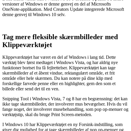
versioner af Windows er denne genvej en del af Microsofts
OneNote-applikation. Med Creators Update integrerede Microsoft
denne genvej til Windows 10 selv.
Tag mere fleksible skærmbilleder med
Klippeværktøjet
Klippeværktøjet har været en del af Windows i lang tid. Dette
værktøj blev først medtaget i Windows Vista, og har aldrig nye
funktioner bortset fra få fejlrettelser. Klippeværktøjet kan tage
skærmbilleder af et åbent vindue, rektangulært område, et frit
område eller hele skærmen. Du kan notere på dine klip med
forskellige farvede penne eller en highlighter, gem den som et
billede eller send det til en ven.
Snipping Tool i Windows Vista, 7 og 8 har en begrænsning: det kan
ikke tage skærmbilleder, der involverer mus bevægelser. Hvis du vil
fange noget, der involverer musebehandling, som pop op-menuer og
værktøjstip, skal du bruge Print Screen-metoden.
I Windows 10 har Klippeværktøjet en ny Forsink-indstilling, som
giver dig mulighed for at tage skærmbilleder af pop op-menuer og