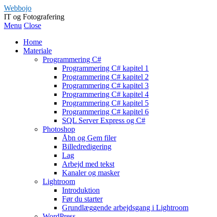
Webbojo
IT og Fotografering
Menu
Close
Home
Materiale
Programmering C#
Programmering C# kapitel 1
Programmering C# kapitel 2
Programmering C# kapitel 3
Programmering C# kapitel 4
Programmering C# kapitel 5
Programmering C# kapitel 6
SQL Server Express og C#
Photoshop
Åbn og Gem filer
Billedredigering
Lag
Arbejd med tekst
Kanaler og masker
Lightroom
Introduktion
Før du starter
Grundlæggende arbejdsgang i Lightroom
WordPress