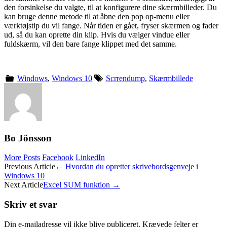
den forsinkelse du valgte, til at konfigurere dine skærmbilleder. Du
kan bruge denne metode til at åbne den pop op-menu eller
værktøjstip du vil fange. Når tiden er gået, fryser skærmen og fader
ud, så du kan oprette din klip. Hvis du vælger vindue eller
fuldskærm, vil den bare fange klippet med det samme.
Windows
,
Windows 10
Scrrendump
,
Skærmbillede
Bo Jönsson
More Posts
Facebook
LinkedIn
Post
Previous Article
←
Hvordan du opretter skrivebordsgenveje i
Windows 10
navigation
Next Article
Excel SUM funktion
→
Skriv et svar
Din e-mailadresse vil ikke blive publiceret.
Krævede felter er