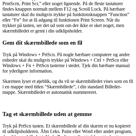
PrntScrn, Print Scr,” eller noget lignende. På de fleste tastaturer
findes knappen normalt mellem F12 og Scroll Lock. På bærbare
tastaturer skal du muligvis trykke på funktionsknappen “Function”
eller “Fn” for at få adgang til funktionen Print Screen. Når du
trykker på tasten, ser det ud som om der ikke er sket noget, men
skærmbilledet er gemt i din udklipsholder.
Gem dit skærmbillede som en fil
Tryk på Windows + PrtScn. På nogle bærbare computere og andre
enheder skal du muligvis trykke på Windows + Ctrl + PrtScn eller
Windows + Fn + PrtScn tasterne i stedet. Tjek din bærbare manual
for yderligere information.
Skærmen lyser et øjeblik, og du vil se skærmbilledet vises som en fil
i en mappe med titlen “Skærmbillede”, i din standard Billeder-
mappe. Skærmbilledet er automatisk nummereret.
Tag et skærmbillede uden at gemme
Tryk på PrtScn tasten. Et skærmbillede af din skærm er nu kopieret
til udklipsholderen. Åbn f.eks. Paint eller Word eller andet program,