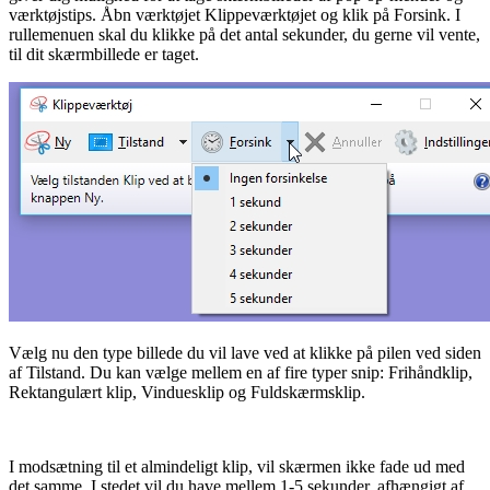
værktøjstips. Åbn værktøjet Klippeværktøjet og klik på Forsink. I
rullemenuen skal du klikke på det antal sekunder, du gerne vil vente,
til dit skærmbillede er taget.
Vælg nu den type billede du vil lave ved at klikke på pilen ved siden
af Tilstand. Du kan vælge mellem en af fire typer snip: Frihåndklip,
Rektangulært klip, Vinduesklip og Fuldskærmsklip.
I modsætning til et almindeligt klip, vil skærmen ikke fade ud med
det samme. I stedet vil du have mellem 1-5 sekunder, afhængigt af