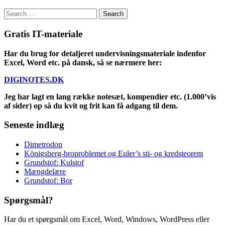
Search
for:
Gratis IT-materiale
Har du brug for detaljeret undervisningsmateriale indenfor
Excel, Word etc. på dansk, så se nærmere her:
DIGINOTES.DK
Jeg har lagt en lang række notesæt, kompendier etc. (1.000’vis
af sider) op så du kvit og frit kan få adgang til dem.
Seneste indlæg
Dimetrodon
Königsberg-broproblemet og Euler’s sti- og kredsteorem
Grundstof: Kulstof
Mængdelære
Grundstof: Bor
Spørgsmål?
Har du et spørgsmål om Excel, Word, Windows, WordPress eller