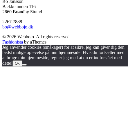
Bo Jönsson
Bækkelunden 116
2660 Brøndby Strand
2267 7888
bo@webbojo.dk
© 2026 Webbojo. All rights reserved.
Fashionista
by aThemes
Jeg anvender cookies (småkager) for at sikre, jeg kan giver dig den
bedst mulige oplevelse på min hjemmeside. Hvis du fortsætter med
at bruge min hjemmeside, regner jeg med at du er indforstået med
dette!
Ok