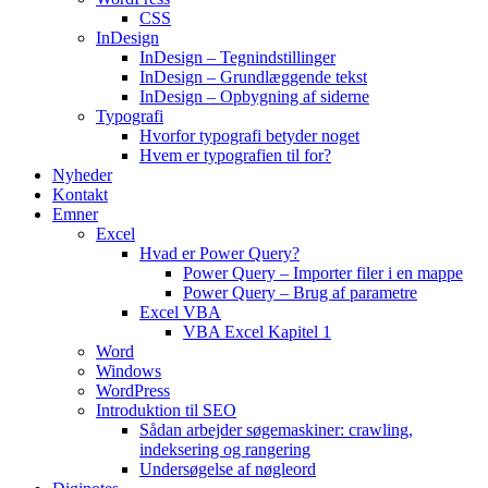
CSS
InDesign
InDesign – Tegnindstillinger
InDesign – Grundlæggende tekst
InDesign – Opbygning af siderne
Typografi
Hvorfor typografi betyder noget
Hvem er typografien til for?
Nyheder
Kontakt
Emner
Excel
Hvad er Power Query?
Power Query – Importer filer i en mappe
Power Query – Brug af parametre
Excel VBA
VBA Excel Kapitel 1
Word
Windows
WordPress
Introduktion til SEO
Sådan arbejder søgemaskiner: crawling,
indeksering og rangering
Undersøgelse af nøgleord