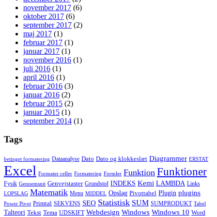
november 2017
(6)
oktober 2017
(6)
september 2017
(2)
maj 2017
(1)
februar 2017
(1)
januar 2017
(1)
november 2016
(1)
juli 2016
(1)
april 2016
(1)
februar 2016
(3)
januar 2016
(2)
februar 2015
(2)
januar 2015
(1)
september 2014
(1)
Tags
Diagrammer
Dato
Dato og klokkeslæt
Dataanalyse
betinget formatering
ERSTAT
Excel
Funktioner
Funktion
Formater celler
Formatering
Formler
Kemi
INDEKS
LAMBDA
Genvejstaster
Fysik
Grundstof
Links
Gennemsnit
Matematik
Opslag
Plugin
plugins
Pivottabel
Menu
LOPSLAG
MIDDEL
Statistisk
SUM
SEO
Primtal
SEKVENS
SUMPRODUKT
Power Pivot
Tabel
Windows
Talteori
Webdesign
Windows 10
Tekst
Tema
Word
UDSKIFT