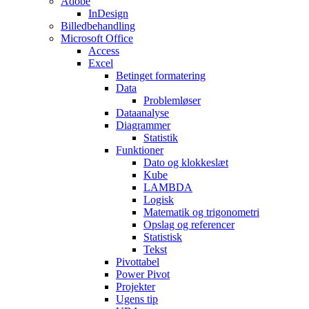
Adobe
InDesign
Billedbehandling
Microsoft Office
Access
Excel
Betinget formatering
Data
Problemløser
Dataanalyse
Diagrammer
Statistik
Funktioner
Dato og klokkeslæt
Kube
LAMBDA
Logisk
Matematik og trigonometri
Opslag og referencer
Statistisk
Tekst
Pivottabel
Power Pivot
Projekter
Ugens tip