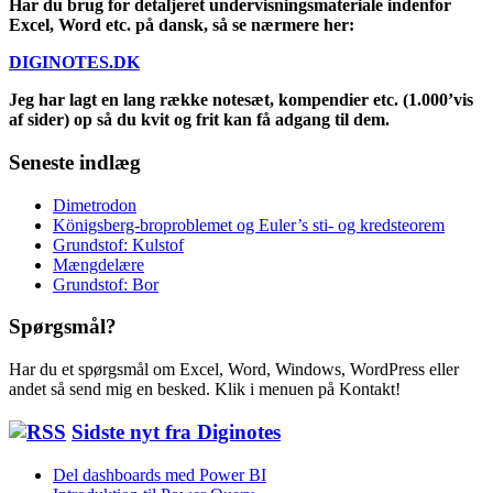
Har du brug for detaljeret undervisningsmateriale indenfor
Excel, Word etc. på dansk, så se nærmere her:
DIGINOTES.DK
Jeg har lagt en lang række notesæt, kompendier etc. (1.000’vis
af sider) op så du kvit og frit kan få adgang til dem.
Seneste indlæg
Dimetrodon
Königsberg-broproblemet og Euler’s sti- og kredsteorem
Grundstof: Kulstof
Mængdelære
Grundstof: Bor
Spørgsmål?
Har du et spørgsmål om Excel, Word, Windows, WordPress eller
andet så send mig en besked. Klik i menuen på Kontakt!
Sidste nyt fra Diginotes
Del dashboards med Power BI