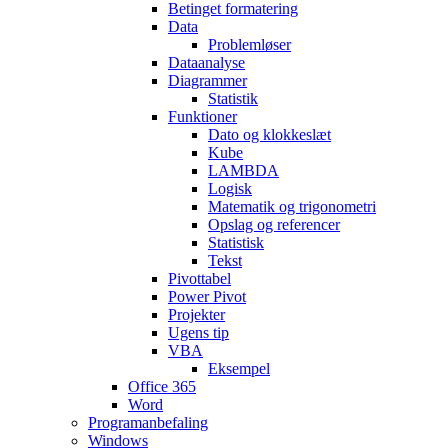
Betinget formatering
Data
Problemløser
Dataanalyse
Diagrammer
Statistik
Funktioner
Dato og klokkeslæt
Kube
LAMBDA
Logisk
Matematik og trigonometri
Opslag og referencer
Statistisk
Tekst
Pivottabel
Power Pivot
Projekter
Ugens tip
VBA
Eksempel
Office 365
Word
Programanbefaling
Windows