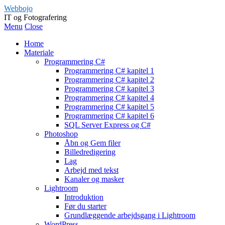
Webbojo
IT og Fotografering
Menu
Close
Home
Materiale
Programmering C#
Programmering C# kapitel 1
Programmering C# kapitel 2
Programmering C# kapitel 3
Programmering C# kapitel 4
Programmering C# kapitel 5
Programmering C# kapitel 6
SQL Server Express og C#
Photoshop
Åbn og Gem filer
Billedredigering
Lag
Arbejd med tekst
Kanaler og masker
Lightroom
Introduktion
Før du starter
Grundlæggende arbejdsgang i Lightroom
WordPress