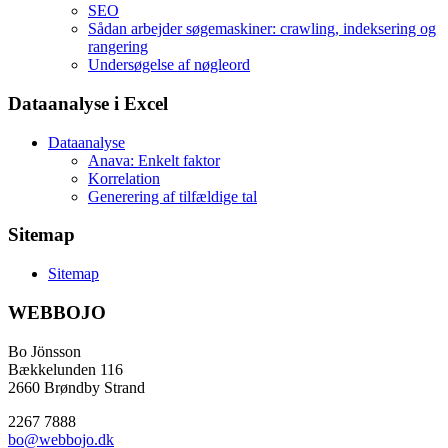
SEO
Sådan arbejder søgemaskiner: crawling, indeksering og
rangering
Undersøgelse af nøgleord
Dataanalyse i Excel
Dataanalyse
Anava: Enkelt faktor
Korrelation
Generering af tilfældige tal
Sitemap
Sitemap
WEBBOJO
Bo Jönsson
Bækkelunden 116
2660 Brøndby Strand
2267 7888
bo@webbojo.dk