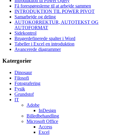
Introduktion til Power Query
Få forespørgslerne til at arbejde sammen
INTRODUKTION TIL POWER PIVOT
Samarbejde og deling
AUTOKORREKTUR, AUTOTEKST OG
AUTOFORMAT
Sidekontrol
Brugerdefinerede spalter i Word
Tabeller i Excel en introduktion
Avancerede diagrammer
Katergorier
Dinosaur
Filosofi
Fotografering
Fysik
Grundstof
IT
Adobe
InDesign
Billedbehandling
Microsoft Office
Access
Excel