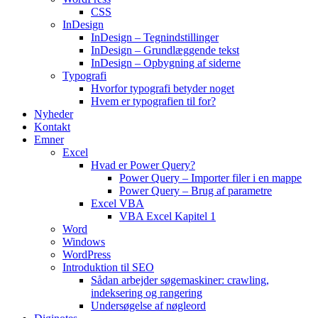
CSS
InDesign
InDesign – Tegnindstillinger
InDesign – Grundlæggende tekst
InDesign – Opbygning af siderne
Typografi
Hvorfor typografi betyder noget
Hvem er typografien til for?
Nyheder
Kontakt
Emner
Excel
Hvad er Power Query?
Power Query – Importer filer i en mappe
Power Query – Brug af parametre
Excel VBA
VBA Excel Kapitel 1
Word
Windows
WordPress
Introduktion til SEO
Sådan arbejder søgemaskiner: crawling,
indeksering og rangering
Undersøgelse af nøgleord