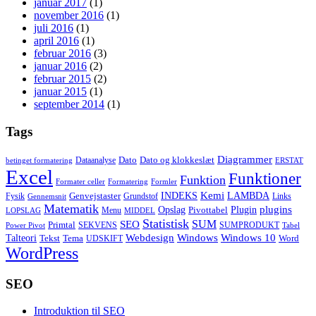
januar 2017
(1)
november 2016
(1)
juli 2016
(1)
april 2016
(1)
februar 2016
(3)
januar 2016
(2)
februar 2015
(2)
januar 2015
(1)
september 2014
(1)
Tags
Diagrammer
Dato
Dato og klokkeslæt
Dataanalyse
betinget formatering
ERSTAT
Excel
Funktioner
Funktion
Formater celler
Formatering
Formler
Kemi
INDEKS
LAMBDA
Genvejstaster
Fysik
Grundstof
Links
Gennemsnit
Matematik
Opslag
Plugin
plugins
Pivottabel
Menu
LOPSLAG
MIDDEL
Statistisk
SUM
SEO
Primtal
SEKVENS
SUMPRODUKT
Power Pivot
Tabel
Windows
Talteori
Webdesign
Windows 10
Tekst
Tema
Word
UDSKIFT
WordPress
SEO
Introduktion til SEO