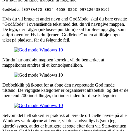
GodMode.{ED7BA470-8E54-465E-825C-99712043E01C}
Hvis du vil bruge et andet navn end GodMode, skal du bare erstatte
“GodMode” i ovenstående tekst med det, du vil navngive mappen.
De tegn, der følger (inklusive punktum) skal forblive nøjagtigt som
anført ovenfor. Hvis du fjerner “GodMode” uden at tilføje nogen
tekst på pladsen, får du følgende fejl.
Når du har omdøbt mappen korrekt, vil du bemærke, at
mappeikonet ændres til et kontrolpanelikon.
Dobbeltklik på ikonet for at åbne den nyoprettede God mode
tilstand. De vigtigste kategorier er organiseret alfabetisk, og det er de
mere end 200 indstillinger, du finder inden for disse kategorier.
Selvom det helt sikkert er praktisk at lære de officielle navne på alle
Windows værktøjerne at kende, vil du sandsynligvis (som jeg
gjorde) synes, at det er hurtigere at søge efter dem via Start-menuen.