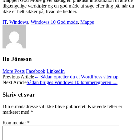
Mappen God Mode giver stadig en praktisk introduktion til alle de
tilgængelige værktøjer og en god måde at søge efter ting på, når du
ikke er helt sikker på, hvad de hedder.
IT
,
Windows
,
Windows 10
God mode
,
Mappe
Bo Jönsson
More Posts
Facebook
LinkedIn
Post
Previous Article
←
Sådan opretter du et WordPress sitemap
Next Article
Sådan bruges Windows 10 lommeregneren
→
navigation
Skriv et svar
Din e-mailadresse vil ikke blive publiceret.
Krævede felter er
markeret med
*
Kommentar
*