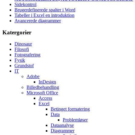
Sidekontrol
Brugerdefinerede spalter i Word
Tabeller i Excel en introduktion
Avancerede diagrammer
Katergorier
Dinosaur
Filosofi
Fotografering
Fysik
Grundstof
IT
Adobe
InDesign
Billedbehandling
Microsoft Office
Access
Excel
Betinget formatering
Data
Problemløser
Dataanalyse
Diagrammer