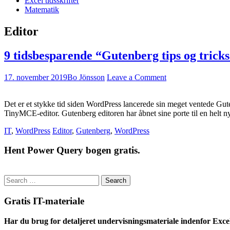
Excel tidsskrifter
Matematik
Editor
9 tidsbesparende “Gutenberg tips og trick
17. november 2019
Bo Jönsson
Leave a Comment
Det er et stykke tid siden WordPress lancerede sin meget ventede Gu
TinyMCE-editor. Gutenberg editoren har åbnet sine porte til en helt
IT
,
WordPress
Editor
,
Gutenberg
,
WordPress
Hent Power Query bogen gratis.
Search
for:
Gratis IT-materiale
Har du brug for detaljeret undervisningsmateriale indenfor Exce