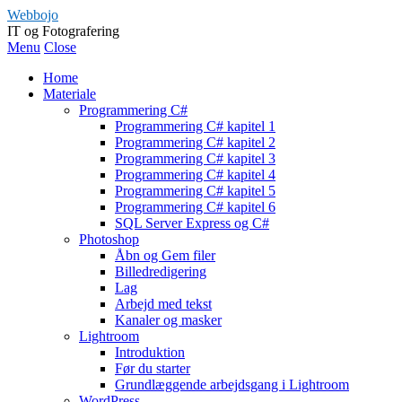
Webbojo
IT og Fotografering
Menu
Close
Home
Materiale
Programmering C#
Programmering C# kapitel 1
Programmering C# kapitel 2
Programmering C# kapitel 3
Programmering C# kapitel 4
Programmering C# kapitel 5
Programmering C# kapitel 6
SQL Server Express og C#
Photoshop
Åbn og Gem filer
Billedredigering
Lag
Arbejd med tekst
Kanaler og masker
Lightroom
Introduktion
Før du starter
Grundlæggende arbejdsgang i Lightroom
WordPress