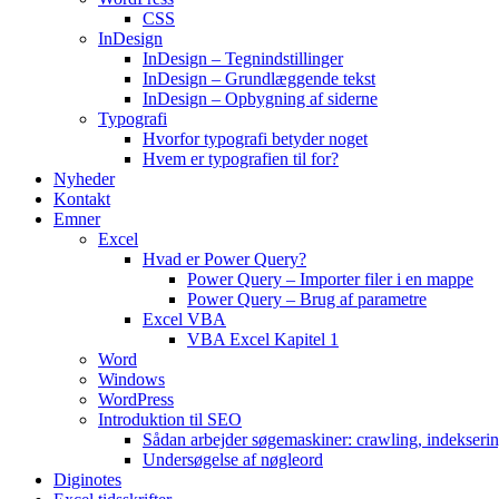
CSS
InDesign
InDesign – Tegnindstillinger
InDesign – Grundlæggende tekst
InDesign – Opbygning af siderne
Typografi
Hvorfor typografi betyder noget
Hvem er typografien til for?
Nyheder
Kontakt
Emner
Excel
Hvad er Power Query?
Power Query – Importer filer i en mappe
Power Query – Brug af parametre
Excel VBA
VBA Excel Kapitel 1
Word
Windows
WordPress
Introduktion til SEO
Sådan arbejder søgemaskiner: crawling, indekseri
Undersøgelse af nøgleord
Diginotes