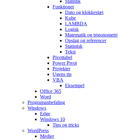
Statistik
Funktioner
Dato og klokkeslæt
Kube
LAMBDA
Logisk
Matematik og trigonometri
Opslag og referencer
Statistisk
Tekst
Pivottabel
Power Pivot
Projekter
Ugens tip
VBA
Eksempel
Office 365
Word
Programanbefaling
Windows
Edge
Windows 10
Tips og tricks
WordPress
Medier