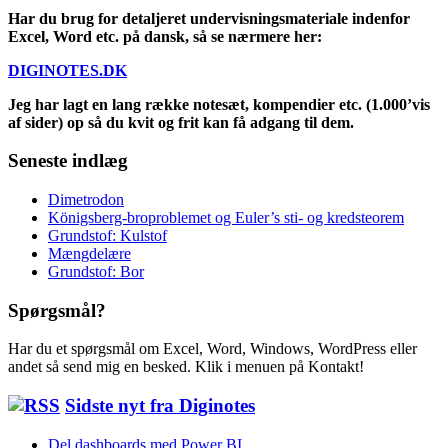
Har du brug for detaljeret undervisningsmateriale indenfor
Excel, Word etc. på dansk, så se nærmere her:
DIGINOTES.DK
Jeg har lagt en lang række notesæt, kompendier etc. (1.000’vis
af sider) op så du kvit og frit kan få adgang til dem.
Seneste indlæg
Dimetrodon
Königsberg-broproblemet og Euler’s sti- og kredsteorem
Grundstof: Kulstof
Mængdelære
Grundstof: Bor
Spørgsmål?
Har du et spørgsmål om Excel, Word, Windows, WordPress eller
andet så send mig en besked. Klik i menuen på Kontakt!
Sidste nyt fra Diginotes
Del dashboards med Power BI