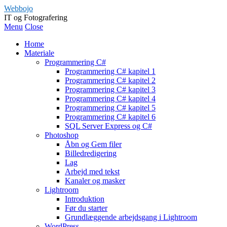
Webbojo
IT og Fotografering
Menu
Close
Home
Materiale
Programmering C#
Programmering C# kapitel 1
Programmering C# kapitel 2
Programmering C# kapitel 3
Programmering C# kapitel 4
Programmering C# kapitel 5
Programmering C# kapitel 6
SQL Server Express og C#
Photoshop
Åbn og Gem filer
Billedredigering
Lag
Arbejd med tekst
Kanaler og masker
Lightroom
Introduktion
Før du starter
Grundlæggende arbejdsgang i Lightroom
WordPress