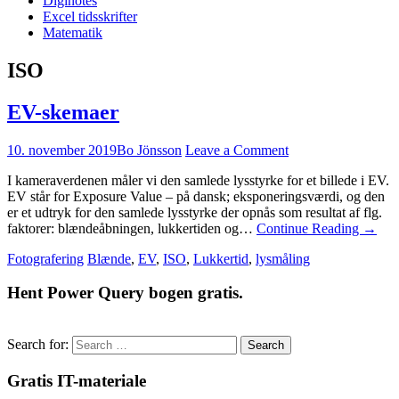
Diginotes
Excel tidsskrifter
Matematik
ISO
EV-skemaer
10. november 2019
Bo Jönsson
Leave a Comment
I kameraverdenen måler vi den samlede lysstyrke for et billede i EV.
EV står for Exposure Value – på dansk; eksponeringsværdi, og den
er et udtryk for den samlede lysstyrke der opnås som resultat af flg.
faktorer: blændeåbningen, lukkertiden og…
Continue Reading
→
Fotografering
Blænde
,
EV
,
ISO
,
Lukkertid
,
lysmåling
Hent Power Query bogen gratis.
Search for:
Gratis IT-materiale