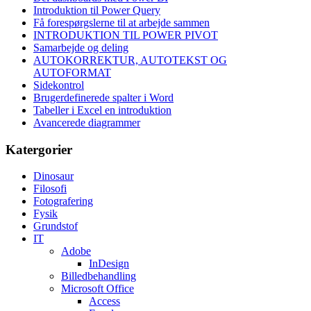
Introduktion til Power Query
Få forespørgslerne til at arbejde sammen
INTRODUKTION TIL POWER PIVOT
Samarbejde og deling
AUTOKORREKTUR, AUTOTEKST OG
AUTOFORMAT
Sidekontrol
Brugerdefinerede spalter i Word
Tabeller i Excel en introduktion
Avancerede diagrammer
Katergorier
Dinosaur
Filosofi
Fotografering
Fysik
Grundstof
IT
Adobe
InDesign
Billedbehandling
Microsoft Office
Access