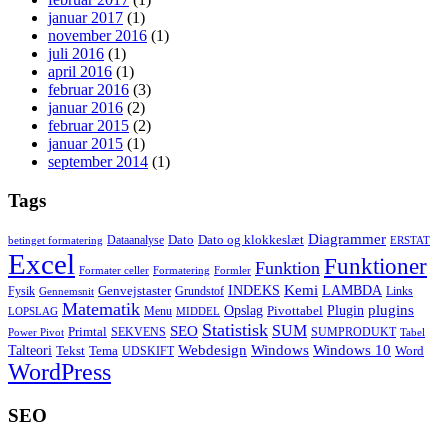
januar 2017
(1)
november 2016
(1)
juli 2016
(1)
april 2016
(1)
februar 2016
(3)
januar 2016
(2)
februar 2015
(2)
januar 2015
(1)
september 2014
(1)
Tags
Diagrammer
Dato
Dato og klokkeslæt
Dataanalyse
betinget formatering
ERSTAT
Excel
Funktioner
Funktion
Formater celler
Formatering
Formler
Kemi
INDEKS
LAMBDA
Genvejstaster
Fysik
Grundstof
Links
Gennemsnit
Matematik
Opslag
Plugin
plugins
Pivottabel
Menu
LOPSLAG
MIDDEL
Statistisk
SUM
SEO
Primtal
SEKVENS
SUMPRODUKT
Power Pivot
Tabel
Windows
Talteori
Webdesign
Windows 10
Tekst
Tema
Word
UDSKIFT
WordPress
SEO