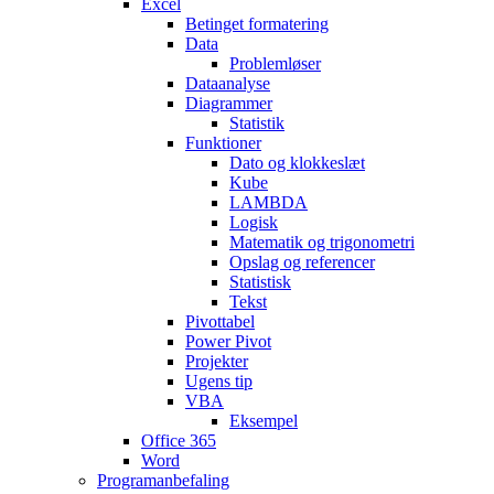
Excel
Betinget formatering
Data
Problemløser
Dataanalyse
Diagrammer
Statistik
Funktioner
Dato og klokkeslæt
Kube
LAMBDA
Logisk
Matematik og trigonometri
Opslag og referencer
Statistisk
Tekst
Pivottabel
Power Pivot
Projekter
Ugens tip
VBA
Eksempel
Office 365
Word
Programanbefaling