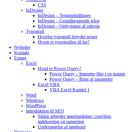
CSS
InDesign
InDesign – Tegnindstillinger
InDesign – Grundlæggende tekst
InDesign – Opbygning af siderne
Typografi
Hvorfor typografi betyder noget
Hvem er typografien til for?
Nyheder
Kontakt
Emner
Excel
Hvad er Power Query?
Power Query – Importer filer i en mappe
Power Query – Brug af parametre
Excel VBA
VBA Excel Kapitel 1
Word
Windows
WordPress
Introduktion til SEO
Sådan arbejder søgemaskiner: crawling,
indeksering og rangering
Undersøgelse af nøgleord