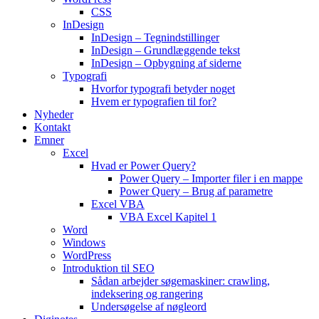
CSS
InDesign
InDesign – Tegnindstillinger
InDesign – Grundlæggende tekst
InDesign – Opbygning af siderne
Typografi
Hvorfor typografi betyder noget
Hvem er typografien til for?
Nyheder
Kontakt
Emner
Excel
Hvad er Power Query?
Power Query – Importer filer i en mappe
Power Query – Brug af parametre
Excel VBA
VBA Excel Kapitel 1
Word
Windows
WordPress
Introduktion til SEO
Sådan arbejder søgemaskiner: crawling,
indeksering og rangering
Undersøgelse af nøgleord