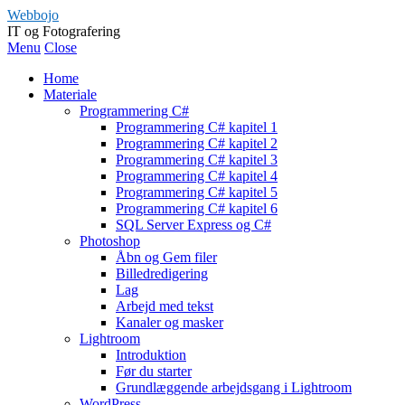
Webbojo
IT og Fotografering
Menu
Close
Home
Materiale
Programmering C#
Programmering C# kapitel 1
Programmering C# kapitel 2
Programmering C# kapitel 3
Programmering C# kapitel 4
Programmering C# kapitel 5
Programmering C# kapitel 6
SQL Server Express og C#
Photoshop
Åbn og Gem filer
Billedredigering
Lag
Arbejd med tekst
Kanaler og masker
Lightroom
Introduktion
Før du starter
Grundlæggende arbejdsgang i Lightroom
WordPress