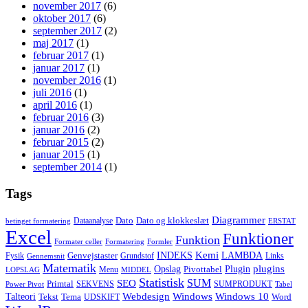
november 2017
(6)
oktober 2017
(6)
september 2017
(2)
maj 2017
(1)
februar 2017
(1)
januar 2017
(1)
november 2016
(1)
juli 2016
(1)
april 2016
(1)
februar 2016
(3)
januar 2016
(2)
februar 2015
(2)
januar 2015
(1)
september 2014
(1)
Tags
Diagrammer
Dato
Dato og klokkeslæt
Dataanalyse
betinget formatering
ERSTAT
Excel
Funktioner
Funktion
Formater celler
Formatering
Formler
Kemi
INDEKS
LAMBDA
Genvejstaster
Fysik
Grundstof
Links
Gennemsnit
Matematik
Opslag
Plugin
plugins
Pivottabel
Menu
LOPSLAG
MIDDEL
Statistisk
SUM
SEO
Primtal
SEKVENS
SUMPRODUKT
Power Pivot
Tabel
Windows
Talteori
Webdesign
Windows 10
Tekst
Tema
Word
UDSKIFT