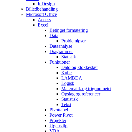
InDesign
Billedbehandling
Microsoft Office
Access
Excel
Betinget formatering
Data
Problemløser
Dataanalyse
Diagrammer
Statistik
Funktioner
Dato og klokkeslæt
Kube
LAMBDA
Logisk
Matematik og trigonometri
Opslag og referencer
Statistisk
Tekst
Pivottabel
Power Pivot
Projekter
Ugens tip
VBA