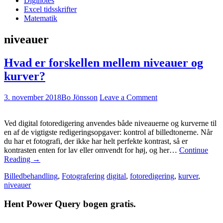
Diginotes
Excel tidsskrifter
Matematik
niveauer
Hvad er forskellen mellem niveauer og
kurver?
3. november 2018
Bo Jönsson
Leave a Comment
Ved digital fotoredigering anvendes både niveauerne og kurverne til
en af de vigtigste redigeringsopgaver: kontrol af billedtonerne. Når
du har et fotografi, der ikke har helt perfekte kontrast, så er
kontrasten enten for lav eller omvendt for høj, og her…
Continue
Reading
→
Billedbehandling
,
Fotografering
digital
,
fotoredigering
,
kurver
,
niveauer
Hent Power Query bogen gratis.