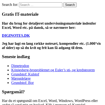
Search for:
Gratis IT-materiale
Har du brug for detaljeret undervisningsmateriale indenfor
Excel, Word etc. på dansk, så se nærmere her:
DIGINOTES.DK
Jeg har lagt en lang række notesæt, kompendier etc. (1.000’vis
af sider) op så du kvit og frit kan få adgang til dem.
Seneste indlæg
Dimetrodon
Königsberg-broproblemet og Euler’s sti- og kredsteorem
Grundstof: Kulstof
Mængdelære
Grundstof: Bor
Spørgsmål?
Har du et spørgsmål om Excel, Word, Windows, WordPress eller
andet så send mig en besked. Klik i menuen på Kontakt!