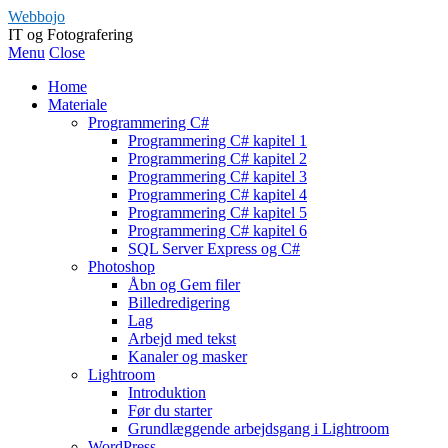
Webbojo
IT og Fotografering
Menu
Close
Home
Materiale
Programmering C#
Programmering C# kapitel 1
Programmering C# kapitel 2
Programmering C# kapitel 3
Programmering C# kapitel 4
Programmering C# kapitel 5
Programmering C# kapitel 6
SQL Server Express og C#
Photoshop
Åbn og Gem filer
Billedredigering
Lag
Arbejd med tekst
Kanaler og masker
Lightroom
Introduktion
Før du starter
Grundlæggende arbejdsgang i Lightroom
WordPress