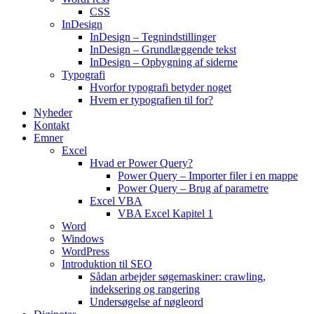
CSS
InDesign
InDesign – Tegnindstillinger
InDesign – Grundlæggende tekst
InDesign – Opbygning af siderne
Typografi
Hvorfor typografi betyder noget
Hvem er typografien til for?
Nyheder
Kontakt
Emner
Excel
Hvad er Power Query?
Power Query – Importer filer i en mappe
Power Query – Brug af parametre
Excel VBA
VBA Excel Kapitel 1
Word
Windows
WordPress
Introduktion til SEO
Sådan arbejder søgemaskiner: crawling,
indeksering og rangering
Undersøgelse af nøgleord