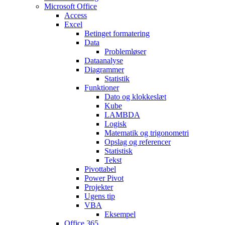
Microsoft Office
Access
Excel
Betinget formatering
Data
Problemløser
Dataanalyse
Diagrammer
Statistik
Funktioner
Dato og klokkeslæt
Kube
LAMBDA
Logisk
Matematik og trigonometri
Opslag og referencer
Statistisk
Tekst
Pivottabel
Power Pivot
Projekter
Ugens tip
VBA
Eksempel
Office 365