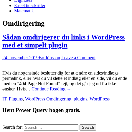
Diginotes
Excel tidsskrifter
Matematik
Omdirigering
Sådan omdirigerer du links i WordPress
med et simpelt plugin
24. november 2019
Bo Jönsson
Leave a Comment
Hvis du nogensinde beslutter dig for at ændre en sides/indlægs
permalink, eller hvis du vil slette et indlæg eller en side, vil du ende
med en ”404 Page Not Found” fejl, og det går jeg ud fra ikke
ønsker. Hvis…
Continue Reading
→
IT
,
Plugins
,
WordPress
Omdirigering
,
plugins
,
WordPress
Hent Power Query bogen gratis.
Search for: