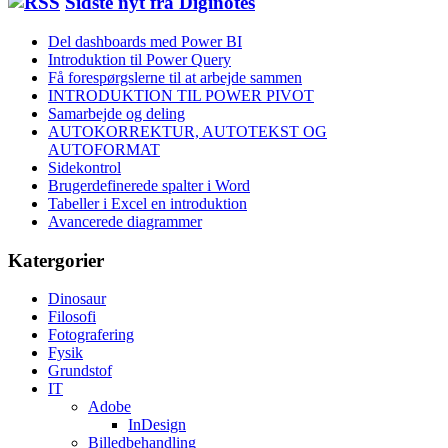
Sidste nyt fra Diginotes
Del dashboards med Power BI
Introduktion til Power Query
Få forespørgslerne til at arbejde sammen
INTRODUKTION TIL POWER PIVOT
Samarbejde og deling
AUTOKORREKTUR, AUTOTEKST OG
AUTOFORMAT
Sidekontrol
Brugerdefinerede spalter i Word
Tabeller i Excel en introduktion
Avancerede diagrammer
Katergorier
Dinosaur
Filosofi
Fotografering
Fysik
Grundstof
IT
Adobe
InDesign
Billedbehandling