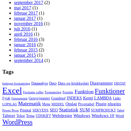
september 2017
(2)
maj 2017
(1)
februar 2017
(1)
januar 2017
(1)
november 2016
(1)
juli 2016
(1)
april 2016
(1)
februar 2016
(3)
januar 2016
(2)
februar 2015
(2)
januar 2015
(1)
september 2014
(1)
Tags
Diagrammer
Dato
Dato og klokkeslæt
Dataanalyse
betinget formatering
ERSTAT
Excel
Funktioner
Funktion
Formater celler
Formatering
Formler
Kemi
INDEKS
LAMBDA
Genvejstaster
Fysik
Grundstof
Links
Gennemsnit
Matematik
Opslag
Plugin
plugins
Pivottabel
Menu
LOPSLAG
MIDDEL
Statistisk
SUM
SEO
Primtal
SEKVENS
SUMPRODUKT
Power Pivot
Tabel
Windows
Talteori
Webdesign
Windows 10
Tekst
Tema
Word
UDSKIFT
WordPress