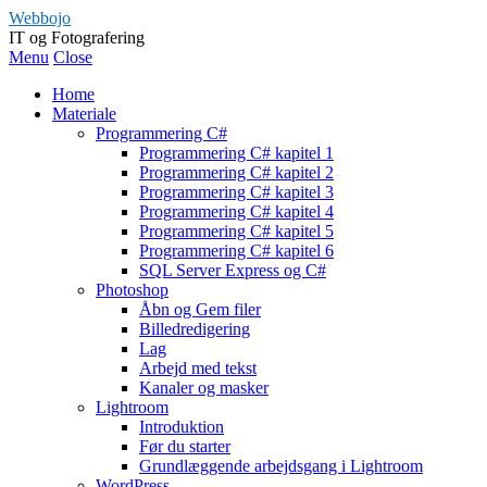
Webbojo
IT og Fotografering
Menu
Close
Home
Materiale
Programmering C#
Programmering C# kapitel 1
Programmering C# kapitel 2
Programmering C# kapitel 3
Programmering C# kapitel 4
Programmering C# kapitel 5
Programmering C# kapitel 6
SQL Server Express og C#
Photoshop
Åbn og Gem filer
Billedredigering
Lag
Arbejd med tekst
Kanaler og masker
Lightroom
Introduktion
Før du starter
Grundlæggende arbejdsgang i Lightroom
WordPress