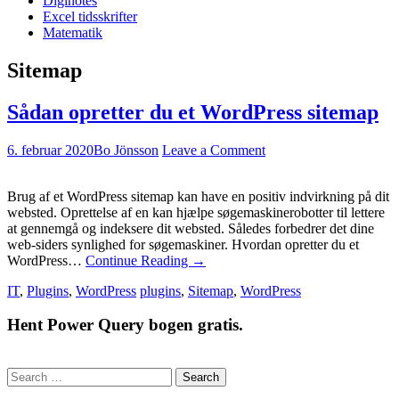
Diginotes
Excel tidsskrifter
Matematik
Sitemap
Sådan opretter du et WordPress sitemap
6. februar 2020
Bo Jönsson
Leave a Comment
Brug af et WordPress sitemap kan have en positiv indvirkning på dit
websted. Oprettelse af en kan hjælpe søgemaskinerobotter til lettere
at gennemgå og indeksere dit websted. Således forbedrer det dine
web-siders synlighed for søgemaskiner. Hvordan opretter du et
WordPress…
Continue Reading
→
IT
,
Plugins
,
WordPress
plugins
,
Sitemap
,
WordPress
Hent Power Query bogen gratis.
Search
for: