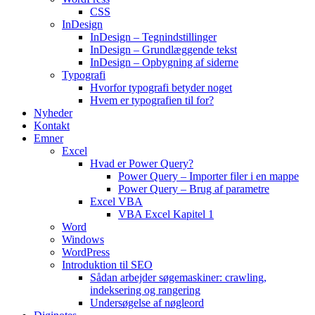
CSS
InDesign
InDesign – Tegnindstillinger
InDesign – Grundlæggende tekst
InDesign – Opbygning af siderne
Typografi
Hvorfor typografi betyder noget
Hvem er typografien til for?
Nyheder
Kontakt
Emner
Excel
Hvad er Power Query?
Power Query – Importer filer i en mappe
Power Query – Brug af parametre
Excel VBA
VBA Excel Kapitel 1
Word
Windows
WordPress
Introduktion til SEO
Sådan arbejder søgemaskiner: crawling,
indeksering og rangering
Undersøgelse af nøgleord