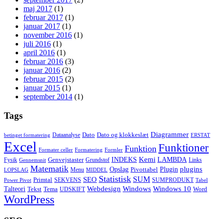
maj 2017
(1)
februar 2017
(1)
januar 2017
(1)
november 2016
(1)
juli 2016
(1)
april 2016
(1)
februar 2016
(3)
januar 2016
(2)
februar 2015
(2)
januar 2015
(1)
september 2014
(1)
Tags
Diagrammer
Dato
Dato og klokkeslæt
Dataanalyse
betinget formatering
ERSTAT
Excel
Funktioner
Funktion
Formater celler
Formatering
Formler
Kemi
INDEKS
LAMBDA
Genvejstaster
Fysik
Grundstof
Links
Gennemsnit
Matematik
Opslag
Plugin
plugins
Pivottabel
Menu
LOPSLAG
MIDDEL
Statistisk
SUM
SEO
Primtal
SEKVENS
SUMPRODUKT
Power Pivot
Tabel
Windows
Talteori
Webdesign
Windows 10
Tekst
Tema
Word
UDSKIFT
WordPress