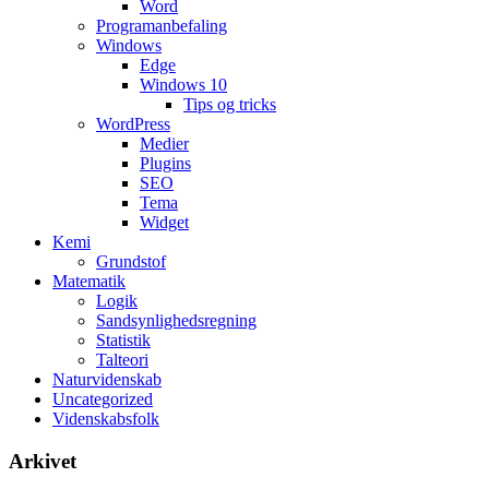
Word
Programanbefaling
Windows
Edge
Windows 10
Tips og tricks
WordPress
Medier
Plugins
SEO
Tema
Widget
Kemi
Grundstof
Matematik
Logik
Sandsynlighedsregning
Statistik
Talteori
Naturvidenskab
Uncategorized
Videnskabsfolk
Arkivet