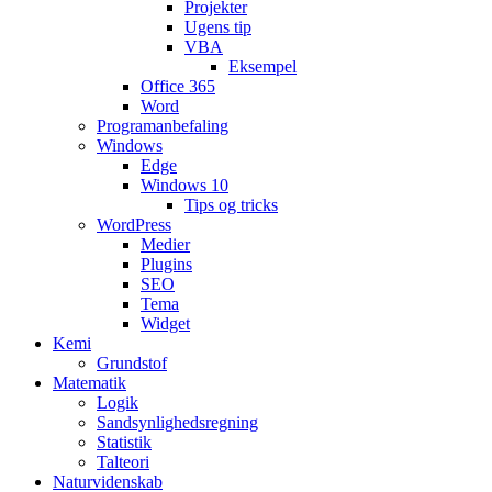
Projekter
Ugens tip
VBA
Eksempel
Office 365
Word
Programanbefaling
Windows
Edge
Windows 10
Tips og tricks
WordPress
Medier
Plugins
SEO
Tema
Widget
Kemi
Grundstof
Matematik
Logik
Sandsynlighedsregning
Statistik
Talteori
Naturvidenskab