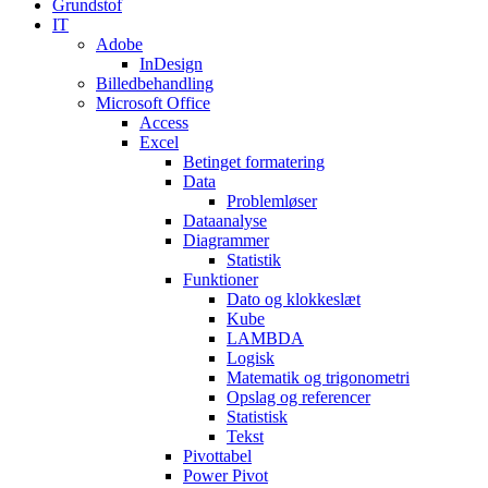
Grundstof
IT
Adobe
InDesign
Billedbehandling
Microsoft Office
Access
Excel
Betinget formatering
Data
Problemløser
Dataanalyse
Diagrammer
Statistik
Funktioner
Dato og klokkeslæt
Kube
LAMBDA
Logisk
Matematik og trigonometri
Opslag og referencer
Statistisk
Tekst
Pivottabel
Power Pivot