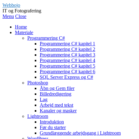
Webbojo
IT og Fotografering
Menu
Close
Home
Materiale
Programmering C#
Programmering C# kapitel 1
Programmering C# kapitel 2
Programmering C# kapitel 3
Programmering C# kapitel 4
Programmering C# kapitel 5
Programmering C# kapitel 6
SQL Server Express og C#
Photoshop
Åbn og Gem filer
Billedredigering
Lag
Arbejd med tekst
Kanaler og masker
Lightroom
Introduktion
Før du starter
Grundlæggende arbejdsgang i Lightroom
WordPress