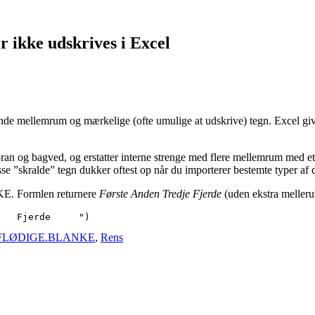
 ikke udskrives i Excel
ende mellemrum og mærkelige (ofte umulige at udskrive) tegn. Excel give
 bagved, og erstatter interne strenge med flere mellemrum med et
se ”skralde” tegn dukker oftest op når du importerer bestemte typer af 
. Formlen returnere
Første Anden Tredje Fjerde
(uden ekstra meller
   Fjerde     ")
FLØDIGE.BLANKE
,
Rens