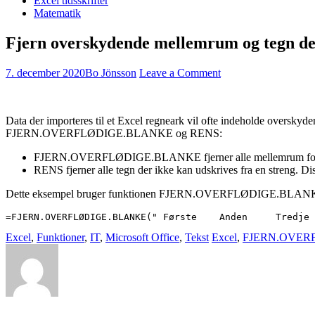
Excel tidsskrifter
Matematik
Fjern overskydende mellemrum og tegn der
7. december 2020
Bo Jönsson
Leave a Comment
Data der importeres til et Excel regneark vil ofte indeholde overskyd
FJERN.OVERFLØDIGE.BLANKE og RENS:
FJERN.OVERFLØDIGE.BLANKE fjerner alle mellemrum foran og
RENS fjerner alle tegn der ikke kan udskrives fra en streng. Dis
Dette eksempel bruger funktionen FJERN.OVERFLØDIGE.BLANKE
=FJERN.OVERFLØDIGE.BLANKE(" Første    Anden     Tredje 
Excel
,
Funktioner
,
IT
,
Microsoft Office
,
Tekst
Excel
,
FJERN.OVER