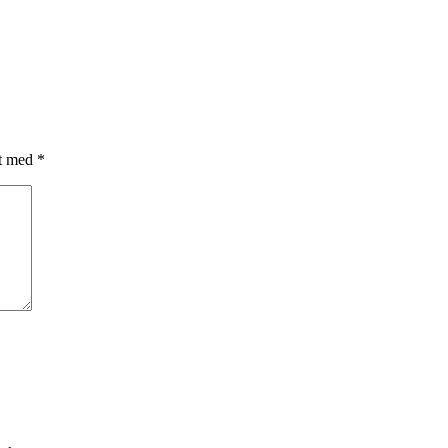
et med
*