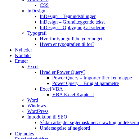
CSS
InDesign
InDesign – Tegnindstillinger
InDesign – Grundlæggende tekst
InDesign – Opbygning af siderne
Typografi
Hvorfor typografi betyder noget
Hvem er typografien til for?
Nyheder
Kontakt
Emner
Excel
Hvad er Power Query?
Power Query – Importer filer i en mappe
Power Query – Brug af parametre
Excel VBA
VBA Excel Kapitel 1
Word
Windows
WordPress
Introduktion til SEO
Sådan arbejder søgemaskiner: crawling, indekseri
Undersøgelse af nøgleord
Diginotes