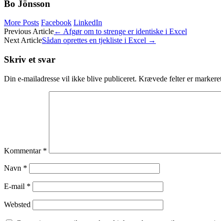
Bo Jönsson
More Posts
Facebook
LinkedIn
Post
Previous Article
←
Afgør om to strenge er identiske i Excel
Next Article
Sådan oprettes en tjekliste i Excel
→
navigation
Skriv et svar
Din e-mailadresse vil ikke blive publiceret.
Krævede felter er marker
Kommentar
*
Navn
*
E-mail
*
Websted