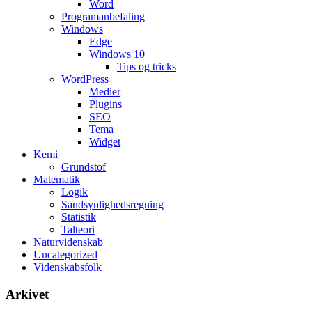
Word
Programanbefaling
Windows
Edge
Windows 10
Tips og tricks
WordPress
Medier
Plugins
SEO
Tema
Widget
Kemi
Grundstof
Matematik
Logik
Sandsynlighedsregning
Statistik
Talteori
Naturvidenskab
Uncategorized
Videnskabsfolk
Arkivet