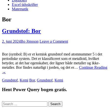
Diginotes
Excel tidsskrifter
Matematik
Bor
Grundstof: Bor
2. juni 2024
Bo Jönsson
Leave a Comment
Bor (symbol: B) er et kemisk grundstof med atomnummer 5 i det
periodiske system. Det er klassificeret som et metalloid, hvilket
betyder, at det har egenskaber, der ligner både metaller og ikke-
metaller. Bor findes naturligt i jorden, og det er…
Continue Reading
→
Grundstof
,
Kemi
Bor
,
Grundstof
,
Kemi
Hent Power Query bogen gratis.
Search
for: