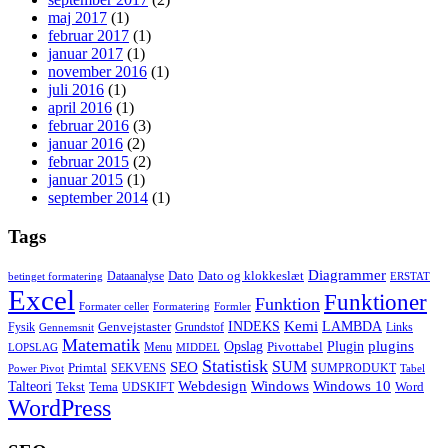
maj 2017
(1)
februar 2017
(1)
januar 2017
(1)
november 2016
(1)
juli 2016
(1)
april 2016
(1)
februar 2016
(3)
januar 2016
(2)
februar 2015
(2)
januar 2015
(1)
september 2014
(1)
Tags
Diagrammer
Dato
Dato og klokkeslæt
Dataanalyse
betinget formatering
ERSTAT
Excel
Funktioner
Funktion
Formater celler
Formatering
Formler
Kemi
INDEKS
LAMBDA
Genvejstaster
Fysik
Grundstof
Links
Gennemsnit
Matematik
Opslag
Plugin
plugins
Pivottabel
Menu
LOPSLAG
MIDDEL
Statistisk
SUM
SEO
Primtal
SEKVENS
SUMPRODUKT
Power Pivot
Tabel
Windows
Talteori
Webdesign
Windows 10
Tekst
Tema
Word
UDSKIFT
WordPress