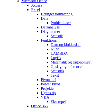
Microsoft Office
Access
Excel
Betinget formatering
Data
Problemløser
Dataanalyse
Diagrammer
Statistik
Funktioner
Dato og klokkeslæt
Kube
LAMBDA
Logisk
Matematik og trigonometri
Opslag og referencer
Statistisk
Tekst
Pivottabel
Power Pivot
Projekter
Ugens tip
VBA
Eksempel
Office 365