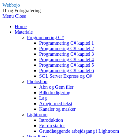
Webbojo
IT og Fotografering
Menu
Close
Home
Materiale
Programmering C#
Programmering C# kapitel 1
Programmering C# kapitel 2
Programmering C# kapitel 3
Programmering C# kapitel 4
Programmering C# kapitel 5
Programmering C# kapitel 6
SQL Server Express og C#
Photoshop
Åbn og Gem filer
Billedredigering
Lag
Arbejd med tekst
Kanaler og masker
Lightroom
Introduktion
Før du starter
Grundlæggende arbejdsgang i Lightroom
WordPress