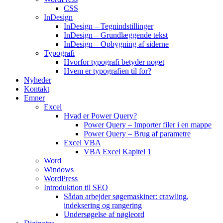
CSS
InDesign
InDesign – Tegnindstillinger
InDesign – Grundlæggende tekst
InDesign – Opbygning af siderne
Typografi
Hvorfor typografi betyder noget
Hvem er typografien til for?
Nyheder
Kontakt
Emner
Excel
Hvad er Power Query?
Power Query – Importer filer i en mappe
Power Query – Brug af parametre
Excel VBA
VBA Excel Kapitel 1
Word
Windows
WordPress
Introduktion til SEO
Sådan arbejder søgemaskiner: crawling,
indeksering og rangering
Undersøgelse af nøgleord