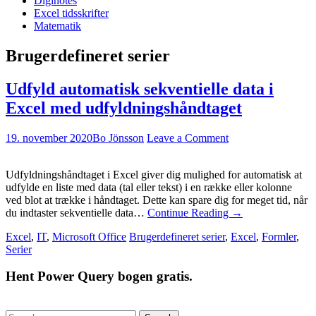
Diginotes
Excel tidsskrifter
Matematik
Brugerdefineret serier
Udfyld automatisk sekventielle data i
Excel med udfyldningshåndtaget
19. november 2020
Bo Jönsson
Leave a Comment
Udfyldningshåndtaget i Excel giver dig mulighed for automatisk at
udfylde en liste med data (tal eller tekst) i en række eller kolonne
ved blot at trække i håndtaget. Dette kan spare dig for meget tid, når
du indtaster sekventielle data…
Continue Reading
→
Excel
,
IT
,
Microsoft Office
Brugerdefineret serier
,
Excel
,
Formler
,
Serier
Hent Power Query bogen gratis.
Search