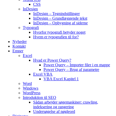
CSS
InDesign
InDesign – Tegnindstillinger
InDesign – Grundlæggende tekst
InDesign – Opbygning af siderne
Typografi
Hvorfor typografi betyder noget
Hvem er typografien til for?
Nyheder
Kontakt
Emner
Excel
Hvad er Power Query?
Power Query – Importer filer i en mappe
Power Query – Brug af parametre
Excel VBA
VBA Excel Kapitel 1
Word
Windows
WordPress
Introduktion til SEO
Sådan arbejder søgemaskiner: crawling,
indeksering og rangering
Undersøgelse af nøgleord