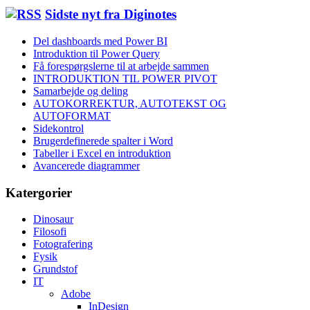
Sidste nyt fra Diginotes
Del dashboards med Power BI
Introduktion til Power Query
Få forespørgslerne til at arbejde sammen
INTRODUKTION TIL POWER PIVOT
Samarbejde og deling
AUTOKORREKTUR, AUTOTEKST OG
AUTOFORMAT
Sidekontrol
Brugerdefinerede spalter i Word
Tabeller i Excel en introduktion
Avancerede diagrammer
Katergorier
Dinosaur
Filosofi
Fotografering
Fysik
Grundstof
IT
Adobe
InDesign