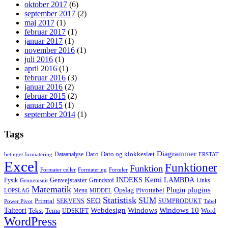
oktober 2017
(6)
september 2017
(2)
maj 2017
(1)
februar 2017
(1)
januar 2017
(1)
november 2016
(1)
juli 2016
(1)
april 2016
(1)
februar 2016
(3)
januar 2016
(2)
februar 2015
(2)
januar 2015
(1)
september 2014
(1)
Tags
Diagrammer
Dato
Dato og klokkeslæt
Dataanalyse
betinget formatering
ERSTAT
Excel
Funktioner
Funktion
Formater celler
Formatering
Formler
Kemi
INDEKS
LAMBDA
Genvejstaster
Fysik
Grundstof
Links
Gennemsnit
Matematik
Opslag
Plugin
plugins
Pivottabel
Menu
LOPSLAG
MIDDEL
Statistisk
SUM
SEO
Primtal
SEKVENS
SUMPRODUKT
Power Pivot
Tabel
Windows
Talteori
Webdesign
Windows 10
Tekst
Tema
Word
UDSKIFT
WordPress