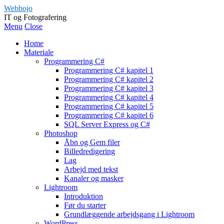
Webbojo
IT og Fotografering
Menu
Close
Home
Materiale
Programmering C#
Programmering C# kapitel 1
Programmering C# kapitel 2
Programmering C# kapitel 3
Programmering C# kapitel 4
Programmering C# kapitel 5
Programmering C# kapitel 6
SQL Server Express og C#
Photoshop
Åbn og Gem filer
Billedredigering
Lag
Arbejd med tekst
Kanaler og masker
Lightroom
Introduktion
Før du starter
Grundlæggende arbejdsgang i Lightroom
WordPress