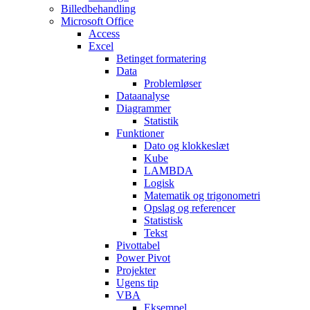
Billedbehandling
Microsoft Office
Access
Excel
Betinget formatering
Data
Problemløser
Dataanalyse
Diagrammer
Statistik
Funktioner
Dato og klokkeslæt
Kube
LAMBDA
Logisk
Matematik og trigonometri
Opslag og referencer
Statistisk
Tekst
Pivottabel
Power Pivot
Projekter
Ugens tip
VBA
Eksempel