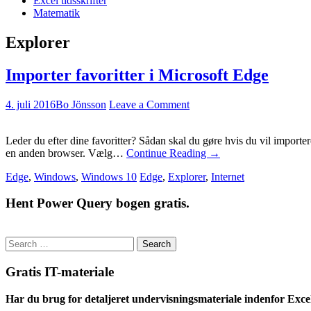
Excel tidsskrifter
Matematik
Explorer
Importer favoritter i Microsoft Edge
4. juli 2016
Bo Jönsson
Leave a Comment
Leder du efter dine favoritter? Sådan skal du gøre hvis du vil importe
en anden browser. Vælg…
Continue Reading
→
Edge
,
Windows
,
Windows 10
Edge
,
Explorer
,
Internet
Hent Power Query bogen gratis.
Search
for:
Gratis IT-materiale
Har du brug for detaljeret undervisningsmateriale indenfor Exce