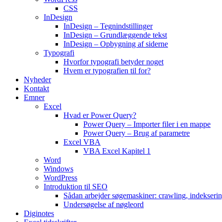
CSS
InDesign
InDesign – Tegnindstillinger
InDesign – Grundlæggende tekst
InDesign – Opbygning af siderne
Typografi
Hvorfor typografi betyder noget
Hvem er typografien til for?
Nyheder
Kontakt
Emner
Excel
Hvad er Power Query?
Power Query – Importer filer i en mappe
Power Query – Brug af parametre
Excel VBA
VBA Excel Kapitel 1
Word
Windows
WordPress
Introduktion til SEO
Sådan arbejder søgemaskiner: crawling, indekseri
Undersøgelse af nøgleord
Diginotes