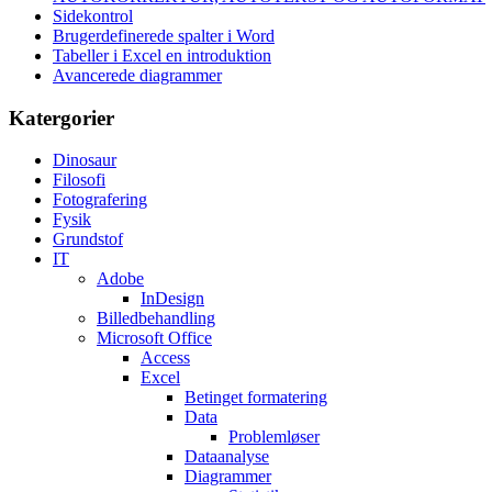
Sidekontrol
Brugerdefinerede spalter i Word
Tabeller i Excel en introduktion
Avancerede diagrammer
Katergorier
Dinosaur
Filosofi
Fotografering
Fysik
Grundstof
IT
Adobe
InDesign
Billedbehandling
Microsoft Office
Access
Excel
Betinget formatering
Data
Problemløser
Dataanalyse
Diagrammer