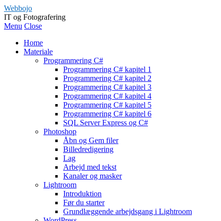
Webbojo
IT og Fotografering
Menu
Close
Home
Materiale
Programmering C#
Programmering C# kapitel 1
Programmering C# kapitel 2
Programmering C# kapitel 3
Programmering C# kapitel 4
Programmering C# kapitel 5
Programmering C# kapitel 6
SQL Server Express og C#
Photoshop
Åbn og Gem filer
Billedredigering
Lag
Arbejd med tekst
Kanaler og masker
Lightroom
Introduktion
Før du starter
Grundlæggende arbejdsgang i Lightroom
WordPress