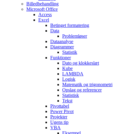
Billedbehandling
Microsoft Office
Access
Excel
Betinget formatering
Data
Problemløser
Dataanalyse
Diagrammer
Statistik
Funktioner
Dato og klokkeslæt
Kube
LAMBDA
Logisk
Matematik og trigonometri
Opslag og referencer
Statistisk
Tekst
Pivottabel
Power Pivot
Projekter
Ugens tip
VBA
Eksempel