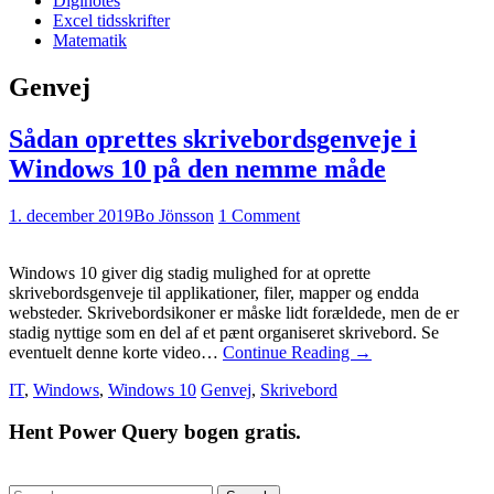
Diginotes
Excel tidsskrifter
Matematik
Genvej
Sådan oprettes skrivebordsgenveje i
Windows 10 på den nemme måde
1. december 2019
Bo Jönsson
1 Comment
Windows 10 giver dig stadig mulighed for at oprette
skrivebordsgenveje til applikationer, filer, mapper og endda
websteder. Skrivebordsikoner er måske lidt forældede, men de er
stadig nyttige som en del af et pænt organiseret skrivebord. Se
eventuelt denne korte video…
Continue Reading
→
IT
,
Windows
,
Windows 10
Genvej
,
Skrivebord
Hent Power Query bogen gratis.
Search