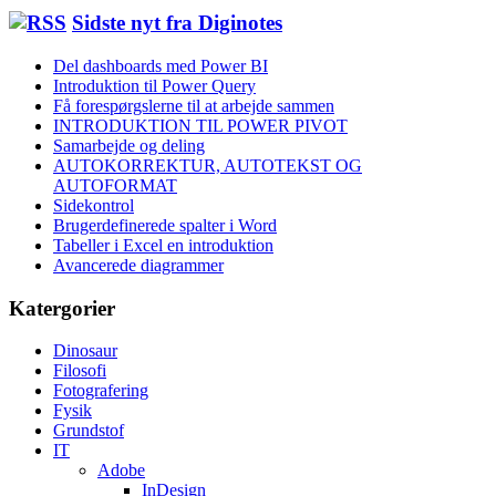
Sidste nyt fra Diginotes
Del dashboards med Power BI
Introduktion til Power Query
Få forespørgslerne til at arbejde sammen
INTRODUKTION TIL POWER PIVOT
Samarbejde og deling
AUTOKORREKTUR, AUTOTEKST OG
AUTOFORMAT
Sidekontrol
Brugerdefinerede spalter i Word
Tabeller i Excel en introduktion
Avancerede diagrammer
Katergorier
Dinosaur
Filosofi
Fotografering
Fysik
Grundstof
IT
Adobe
InDesign