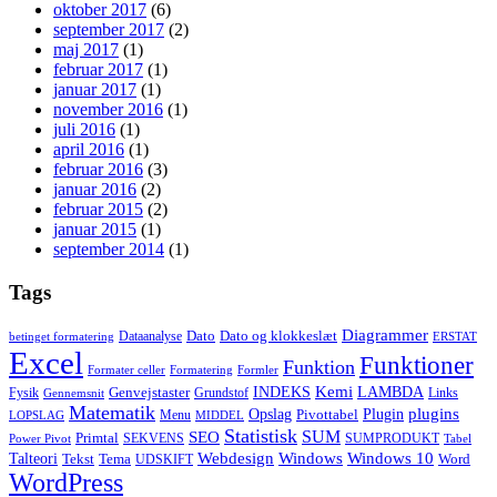
oktober 2017
(6)
september 2017
(2)
maj 2017
(1)
februar 2017
(1)
januar 2017
(1)
november 2016
(1)
juli 2016
(1)
april 2016
(1)
februar 2016
(3)
januar 2016
(2)
februar 2015
(2)
januar 2015
(1)
september 2014
(1)
Tags
Diagrammer
Dato
Dato og klokkeslæt
Dataanalyse
betinget formatering
ERSTAT
Excel
Funktioner
Funktion
Formater celler
Formatering
Formler
Kemi
INDEKS
LAMBDA
Genvejstaster
Fysik
Grundstof
Links
Gennemsnit
Matematik
Opslag
Plugin
plugins
Pivottabel
Menu
LOPSLAG
MIDDEL
Statistisk
SUM
SEO
Primtal
SEKVENS
SUMPRODUKT
Power Pivot
Tabel
Windows
Talteori
Webdesign
Windows 10
Tekst
Tema
Word
UDSKIFT
WordPress