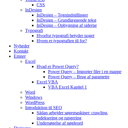
CSS
InDesign
InDesign – Tegnindstillinger
InDesign – Grundlæggende tekst
InDesign – Opbygning af siderne
Typografi
Hvorfor typografi betyder noget
Hvem er typografien til for?
Nyheder
Kontakt
Emner
Excel
Hvad er Power Query?
Power Query – Importer filer i en mappe
Power Query – Brug af parametre
Excel VBA
VBA Excel Kapitel 1
Word
Windows
WordPress
Introduktion til SEO
Sådan arbejder søgemaskiner: crawling,
indeksering og rangering
Undersøgelse af nøgleord