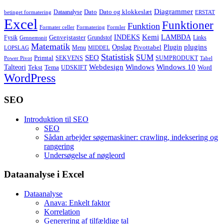
Diagrammer
Dato
Dato og klokkeslæt
Dataanalyse
betinget formatering
ERSTAT
Excel
Funktioner
Funktion
Formater celler
Formatering
Formler
Kemi
INDEKS
LAMBDA
Genvejstaster
Fysik
Grundstof
Links
Gennemsnit
Matematik
Opslag
Plugin
plugins
Pivottabel
Menu
LOPSLAG
MIDDEL
Statistisk
SUM
SEO
Primtal
SEKVENS
SUMPRODUKT
Power Pivot
Tabel
Windows
Talteori
Webdesign
Windows 10
Tekst
Tema
Word
UDSKIFT
WordPress
SEO
Introduktion til SEO
SEO
Sådan arbejder søgemaskiner: crawling, indeksering og
rangering
Undersøgelse af nøgleord
Dataanalyse i Excel
Dataanalyse
Anava: Enkelt faktor
Korrelation
Generering af tilfældige tal