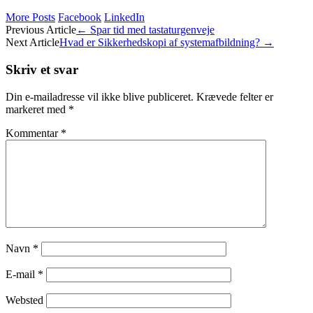
More Posts
Facebook
LinkedIn
Post
Previous Article
←
Spar tid med tastaturgenveje
Next Article
Hvad er Sikkerhedskopi af systemafbildning?
→
navigation
Skriv et svar
Din e-mailadresse vil ikke blive publiceret.
Krævede felter er
markeret med
*
Kommentar
*
Navn
*
E-mail
*
Websted