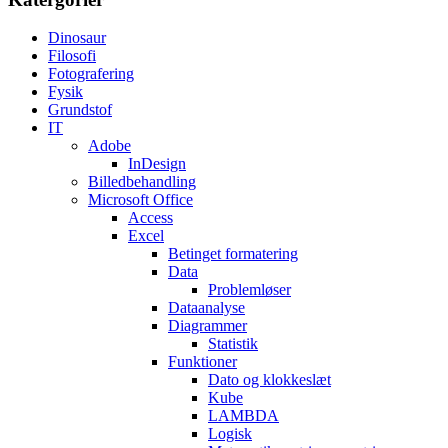
Dinosaur
Filosofi
Fotografering
Fysik
Grundstof
IT
Adobe
InDesign
Billedbehandling
Microsoft Office
Access
Excel
Betinget formatering
Data
Problemløser
Dataanalyse
Diagrammer
Statistik
Funktioner
Dato og klokkeslæt
Kube
LAMBDA
Logisk