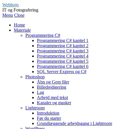
Webbojo
IT og Fotografering
Menu
Close
Home
Materiale
Programmering C#
Programmering C# kapitel 1
Programmering C# kapitel 2
Programmering C# kapitel 3
Programmering C# kapitel 4
Programmering C# kapitel 5
Programmering C# kapitel 6
SQL Server Express og C#
Photoshop
Åbn og Gem filer
Billedredigering
Lag
Arbejd med tekst
Kanaler og masker
Lightroom
Introduktion
Før du starter
Grundlæggende arbejdsgang i Lightroom
WordPress