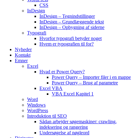
CSS
InDesign
InDesign – Tegnindstillinger
InDesign – Grundlæggende tekst
InDesign – Opbygning af siderne
Typografi
Hvorfor typografi betyder noget
Hvem er typografien til for?
Nyheder
Kontakt
Emner
Excel
Hvad er Power Query?
Power Query – Importer filer i en mappe
Power Query – Brug af parametre
Excel VBA
VBA Excel Kapitel 1
Word
Windows
WordPress
Introduktion til SEO
Sådan arbejder søgemaskiner: crawling,
indeksering og rangering
Undersøgelse af nøgleord