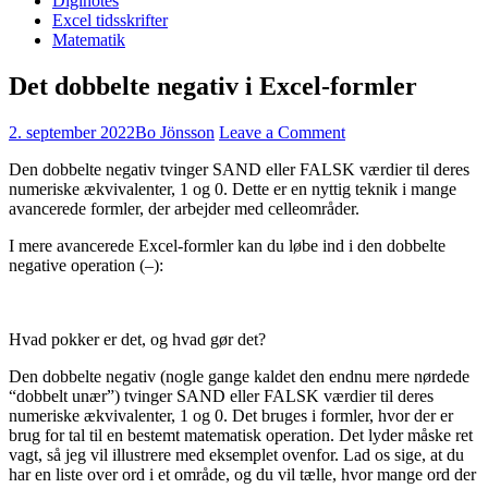
Diginotes
Excel tidsskrifter
Matematik
Det dobbelte negativ i Excel-formler
2. september 2022
Bo Jönsson
Leave a Comment
Den dobbelte negativ tvinger SAND eller FALSK værdier til deres
numeriske ækvivalenter, 1 og 0. Dette er en nyttig teknik i mange
avancerede formler, der arbejder med celleområder.
I mere avancerede Excel-formler kan du løbe ind i den dobbelte
negative operation (–):
Hvad pokker er det, og hvad gør det?
Den dobbelte negativ (nogle gange kaldet den endnu mere nørdede
“dobbelt unær”) tvinger SAND eller FALSK værdier til deres
numeriske ækvivalenter, 1 og 0. Det bruges i formler, hvor der er
brug for tal til en bestemt matematisk operation. Det lyder måske ret
vagt, så jeg vil illustrere med eksemplet ovenfor. Lad os sige, at du
har en liste over ord i et område, og du vil tælle, hvor mange ord der