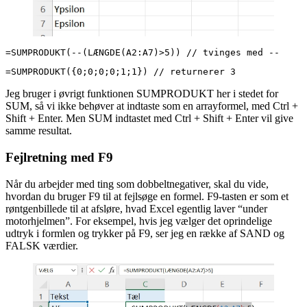
=SUMPRODUKT(--(LÆNGDE(A2:A7)>5)) // tvinges med --
=SUMPRODUKT({0;0;0;0;1;1}) // returnerer 3
Jeg bruger i øvrigt funktionen SUMPRODUKT her i stedet for
SUM, så vi ikke behøver at indtaste som en arrayformel, med Ctrl +
Shift + Enter. Men SUM indtastet med Ctrl + Shift + Enter vil give
samme resultat.
Fejlretning med F9
Når du arbejder med ting som dobbeltnegativer, skal du vide,
hvordan du bruger F9 til at fejlsøge en formel. F9-tasten er som et
røntgenbillede til at afsløre, hvad Excel egentlig laver “under
motorhjelmen”. For eksempel, hvis jeg vælger det oprindelige
udtryk i formlen og trykker på F9, ser jeg en række af SAND og
FALSK værdier.