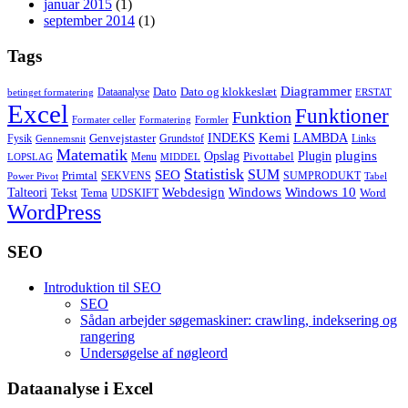
januar 2015
(1)
september 2014
(1)
Tags
Diagrammer
Dato
Dato og klokkeslæt
Dataanalyse
betinget formatering
ERSTAT
Excel
Funktioner
Funktion
Formater celler
Formatering
Formler
Kemi
INDEKS
LAMBDA
Genvejstaster
Fysik
Grundstof
Links
Gennemsnit
Matematik
Opslag
Plugin
plugins
Pivottabel
Menu
LOPSLAG
MIDDEL
Statistisk
SUM
SEO
Primtal
SEKVENS
SUMPRODUKT
Power Pivot
Tabel
Windows
Talteori
Webdesign
Windows 10
Tekst
Tema
Word
UDSKIFT
WordPress
SEO
Introduktion til SEO
SEO
Sådan arbejder søgemaskiner: crawling, indeksering og
rangering
Undersøgelse af nøgleord
Dataanalyse i Excel