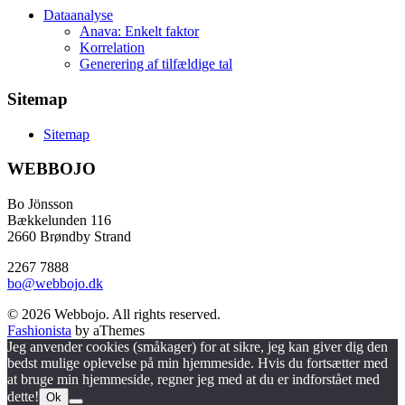
Dataanalyse
Anava: Enkelt faktor
Korrelation
Generering af tilfældige tal
Sitemap
Sitemap
WEBBOJO
Bo Jönsson
Bækkelunden 116
2660 Brøndby Strand
2267 7888
bo@webbojo.dk
© 2026 Webbojo. All rights reserved.
Fashionista
by aThemes
Jeg anvender cookies (småkager) for at sikre, jeg kan giver dig den
bedst mulige oplevelse på min hjemmeside. Hvis du fortsætter med
at bruge min hjemmeside, regner jeg med at du er indforstået med
dette!
Ok