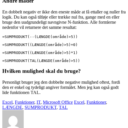
Andre måder
En dobbelt negativ er ikke den eneste måde at få ettaller og nuller fra
logik. Du kan også tilføje eller trække nul fra, gange med en eller
bruge den uudgrundeligt navngivne N-funktion. Alle formlerne
nedenfor vil returnere det samme resultat:
=SUMPRODUKT(--(LÆNGDE(område)>5))
=SUMPRODUKT((LÆNGDE(område)>5)+0)
=SUMPRODUKT((LÆNGDE(område)>5)*1)
=SUMPRODUKT(TAL(LÆNGDE(område)>5))
Hvilken mulighed skal du bruge?
Personligt bruger jeg den dobbelte negative mulighed oftest, fordi
den er enkel og tydeligt angiver formålet. Men jeg kan også godt
lide funktionen TAL.
Excel
,
Funktioner
,
IT
,
Microsoft Office
Excel
,
Funktioner
,
LÆNGDE
,
SUMPRODUKT
,
TAL