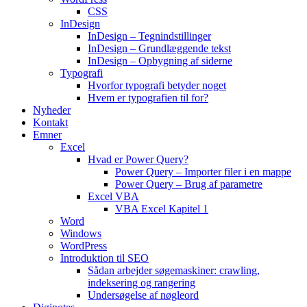
CSS
InDesign
InDesign – Tegnindstillinger
InDesign – Grundlæggende tekst
InDesign – Opbygning af siderne
Typografi
Hvorfor typografi betyder noget
Hvem er typografien til for?
Nyheder
Kontakt
Emner
Excel
Hvad er Power Query?
Power Query – Importer filer i en mappe
Power Query – Brug af parametre
Excel VBA
VBA Excel Kapitel 1
Word
Windows
WordPress
Introduktion til SEO
Sådan arbejder søgemaskiner: crawling,
indeksering og rangering
Undersøgelse af nøgleord