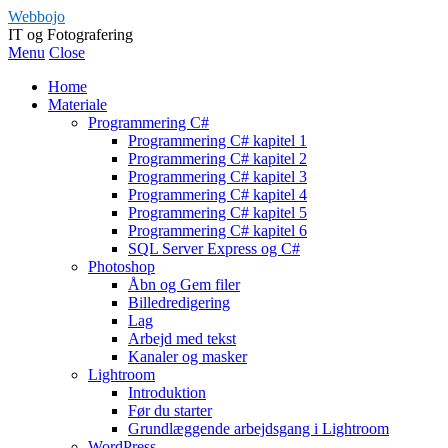
Webbojo
IT og Fotografering
Menu
Close
Home
Materiale
Programmering C#
Programmering C# kapitel 1
Programmering C# kapitel 2
Programmering C# kapitel 3
Programmering C# kapitel 4
Programmering C# kapitel 5
Programmering C# kapitel 6
SQL Server Express og C#
Photoshop
Åbn og Gem filer
Billedredigering
Lag
Arbejd med tekst
Kanaler og masker
Lightroom
Introduktion
Før du starter
Grundlæggende arbejdsgang i Lightroom
WordPress