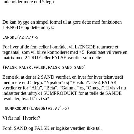
indeholder mere end 5 tegn.
Du kan bygge en simpel formel til at gøre dette med funktionen
LÆNGDE og dette udtryk:
LÆNGDE(A2:A7)>5
For hver af de fem celler i området vil LÆNGDE returnere et
tegnantal, som vil blive kontrolleret med >5. Resultatet vil være en
matrix med 2 TRUE eller FALSE værdier som dette:
{FALSK;FALSK;FALSK;FALSK;SAND;SAND}
Bemærk, at der er 2 SAND værdier, en hver for hver tekstværdi
med mere end 5 tegn: “Ypsilon” og “Epsilon”. De 4 FALSK
værdier er for “Alfa”, ”Beta”, ”Gamma” og “Omega”. Hvis vi nu
indsætter det udtryk i SUMPRODUKT for at tælle de SANDE
resultater, hvad får vi så?
=SUMPRODUKT(LÆNGDE(A2:A7)>5)
Vi får nul. Hvorfor?
Fordi SAND og FALSK er logiske værdier, ikke tal.