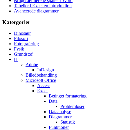
Brugerdefinerede spalter i Word
Tabeller i Excel en introduktion
Avancerede diagrammer
Katergorier
Dinosaur
Filosofi
Fotografering
Fysik
Grundstof
IT
Adobe
InDesign
Billedbehandling
Microsoft Office
Access
Excel
Betinget formatering
Data
Problemløser
Dataanalyse
Diagrammer
Statistik
Funktioner