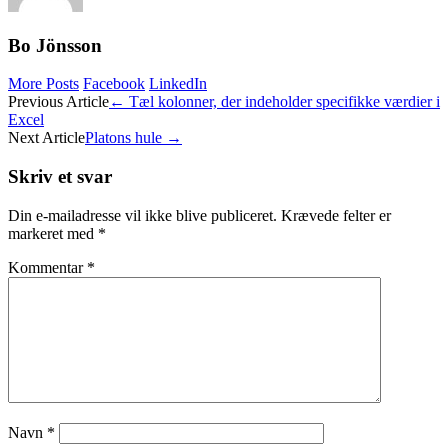
Bo Jönsson
More Posts
Facebook
LinkedIn
Post
Previous Article
←
Tæl kolonner, der indeholder specifikke værdier i
Excel
navigation
Next Article
Platons hule
→
Skriv et svar
Din e-mailadresse vil ikke blive publiceret.
Krævede felter er
markeret med
*
Kommentar
*
Navn
*