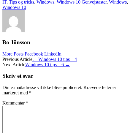
IT
,
Tips og tricks
,
Windows
,
Windows 10
Genvejstaster
,
Windows
,
Windows 10
Bo Jönsson
More Posts
Facebook
LinkedIn
Post
Previous Article
←
Windows 10 tips – 4
Next Article
Windows 10 tips – 6
→
navigation
Skriv et svar
Din e-mailadresse vil ikke blive publiceret.
Krævede felter er
markeret med
*
Kommentar
*