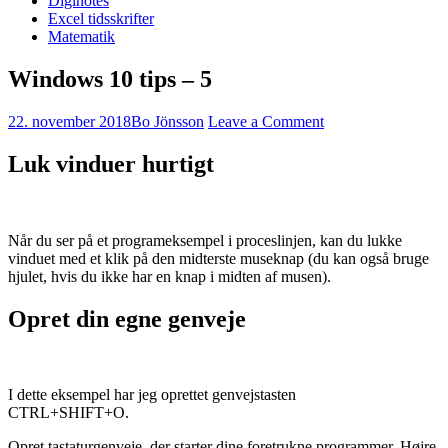
Diginotes
Excel tidsskrifter
Matematik
Windows 10 tips – 5
22. november 2018
Bo Jönsson
Leave a Comment
Luk vinduer hurtigt
Når du ser på et programeksempel i proceslinjen, kan du lukke
vinduet med et klik på den midterste museknap (du kan også bruge
hjulet, hvis du ikke har en knap i midten af musen).
Opret din egne genveje
I dette eksempel har jeg oprettet genvejstasten
CTRL+SHIFT+O.
Opret tastaturgenveje, der starter dine foretrukne programmer. Højre