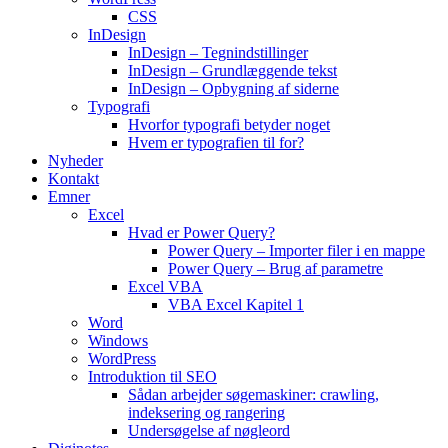
CSS
InDesign
InDesign – Tegnindstillinger
InDesign – Grundlæggende tekst
InDesign – Opbygning af siderne
Typografi
Hvorfor typografi betyder noget
Hvem er typografien til for?
Nyheder
Kontakt
Emner
Excel
Hvad er Power Query?
Power Query – Importer filer i en mappe
Power Query – Brug af parametre
Excel VBA
VBA Excel Kapitel 1
Word
Windows
WordPress
Introduktion til SEO
Sådan arbejder søgemaskiner: crawling,
indeksering og rangering
Undersøgelse af nøgleord