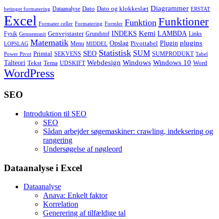
Diagrammer
Dato
Dato og klokkeslæt
Dataanalyse
betinget formatering
ERSTAT
Excel
Funktioner
Funktion
Formater celler
Formatering
Formler
Kemi
INDEKS
LAMBDA
Genvejstaster
Fysik
Grundstof
Links
Gennemsnit
Matematik
Opslag
Plugin
plugins
Pivottabel
Menu
LOPSLAG
MIDDEL
Statistisk
SUM
SEO
Primtal
SEKVENS
SUMPRODUKT
Power Pivot
Tabel
Windows
Talteori
Webdesign
Windows 10
Tekst
Tema
Word
UDSKIFT
WordPress
SEO
Introduktion til SEO
SEO
Sådan arbejder søgemaskiner: crawling, indeksering og
rangering
Undersøgelse af nøgleord
Dataanalyse i Excel
Dataanalyse
Anava: Enkelt faktor
Korrelation
Generering af tilfældige tal