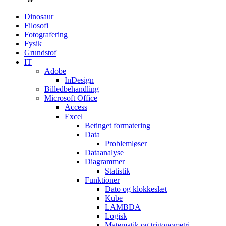
Dinosaur
Filosofi
Fotografering
Fysik
Grundstof
IT
Adobe
InDesign
Billedbehandling
Microsoft Office
Access
Excel
Betinget formatering
Data
Problemløser
Dataanalyse
Diagrammer
Statistik
Funktioner
Dato og klokkeslæt
Kube
LAMBDA
Logisk
Matematik og trigonometri