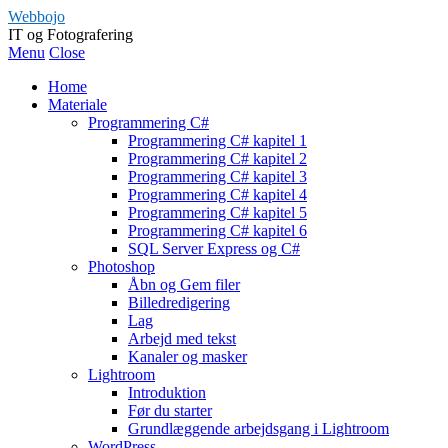
Webbojo
IT og Fotografering
Menu
Close
Home
Materiale
Programmering C#
Programmering C# kapitel 1
Programmering C# kapitel 2
Programmering C# kapitel 3
Programmering C# kapitel 4
Programmering C# kapitel 5
Programmering C# kapitel 6
SQL Server Express og C#
Photoshop
Åbn og Gem filer
Billedredigering
Lag
Arbejd med tekst
Kanaler og masker
Lightroom
Introduktion
Før du starter
Grundlæggende arbejdsgang i Lightroom
WordPress