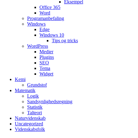
Eksempel
Office 365
Word
Programanbefaling
Windows
Edge
Windows 10
Tips og tricks
WordPress
Medier
Plugins
SEO
Tema
Widget
Kemi
Grundstof
Matematik
Logik
Sandsynlighedsregning
Statistik
Talteori
Naturvidenskab
Uncategorized
Videnskabsfolk