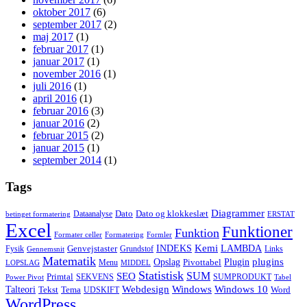
oktober 2017
(6)
september 2017
(2)
maj 2017
(1)
februar 2017
(1)
januar 2017
(1)
november 2016
(1)
juli 2016
(1)
april 2016
(1)
februar 2016
(3)
januar 2016
(2)
februar 2015
(2)
januar 2015
(1)
september 2014
(1)
Tags
Diagrammer
Dato
Dato og klokkeslæt
Dataanalyse
betinget formatering
ERSTAT
Excel
Funktioner
Funktion
Formater celler
Formatering
Formler
Kemi
INDEKS
LAMBDA
Genvejstaster
Fysik
Grundstof
Links
Gennemsnit
Matematik
Opslag
Plugin
plugins
Pivottabel
Menu
LOPSLAG
MIDDEL
Statistisk
SUM
SEO
Primtal
SEKVENS
SUMPRODUKT
Power Pivot
Tabel
Windows
Talteori
Webdesign
Windows 10
Tekst
Tema
Word
UDSKIFT
WordPress