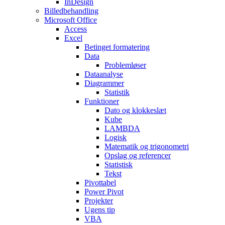
InDesign
Billedbehandling
Microsoft Office
Access
Excel
Betinget formatering
Data
Problemløser
Dataanalyse
Diagrammer
Statistik
Funktioner
Dato og klokkeslæt
Kube
LAMBDA
Logisk
Matematik og trigonometri
Opslag og referencer
Statistisk
Tekst
Pivottabel
Power Pivot
Projekter
Ugens tip
VBA