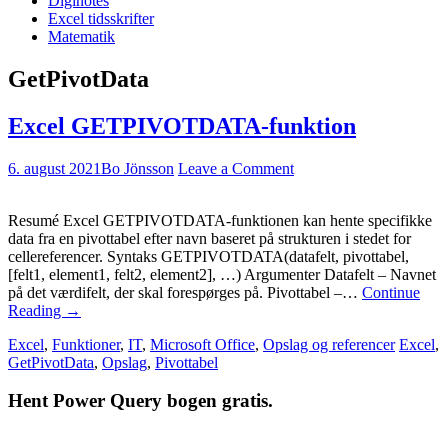
Diginotes
Excel tidsskrifter
Matematik
GetPivotData
Excel GETPIVOTDATA-funktion
6. august 2021
Bo Jönsson
Leave a Comment
Resumé Excel GETPIVOTDATA-funktionen kan hente specifikke
data fra en pivottabel efter navn baseret på strukturen i stedet for
cellereferencer. Syntaks GETPIVOTDATA(datafelt, pivottabel,
[felt1, element1, felt2, element2], …) Argumenter Datafelt – Navnet
på det værdifelt, der skal forespørges på. Pivottabel –…
Continue
Reading
→
Excel
,
Funktioner
,
IT
,
Microsoft Office
,
Opslag og referencer
Excel
,
GetPivotData
,
Opslag
,
Pivottabel
Hent Power Query bogen gratis.