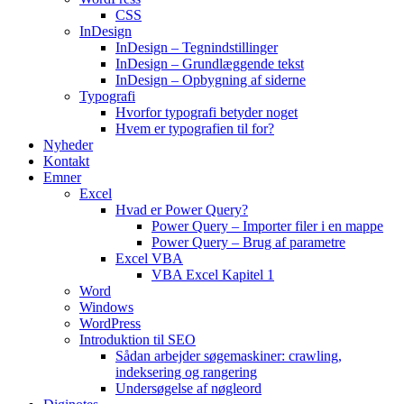
CSS
InDesign
InDesign – Tegnindstillinger
InDesign – Grundlæggende tekst
InDesign – Opbygning af siderne
Typografi
Hvorfor typografi betyder noget
Hvem er typografien til for?
Nyheder
Kontakt
Emner
Excel
Hvad er Power Query?
Power Query – Importer filer i en mappe
Power Query – Brug af parametre
Excel VBA
VBA Excel Kapitel 1
Word
Windows
WordPress
Introduktion til SEO
Sådan arbejder søgemaskiner: crawling,
indeksering og rangering
Undersøgelse af nøgleord