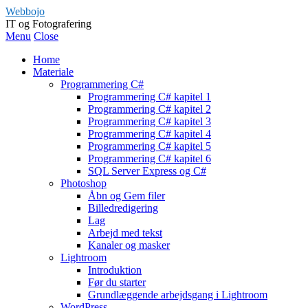
Webbojo
IT og Fotografering
Menu
Close
Home
Materiale
Programmering C#
Programmering C# kapitel 1
Programmering C# kapitel 2
Programmering C# kapitel 3
Programmering C# kapitel 4
Programmering C# kapitel 5
Programmering C# kapitel 6
SQL Server Express og C#
Photoshop
Åbn og Gem filer
Billedredigering
Lag
Arbejd med tekst
Kanaler og masker
Lightroom
Introduktion
Før du starter
Grundlæggende arbejdsgang i Lightroom
WordPress