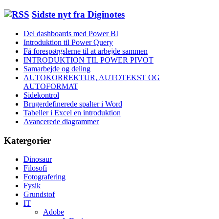
Sidste nyt fra Diginotes
Del dashboards med Power BI
Introduktion til Power Query
Få forespørgslerne til at arbejde sammen
INTRODUKTION TIL POWER PIVOT
Samarbejde og deling
AUTOKORREKTUR, AUTOTEKST OG
AUTOFORMAT
Sidekontrol
Brugerdefinerede spalter i Word
Tabeller i Excel en introduktion
Avancerede diagrammer
Katergorier
Dinosaur
Filosofi
Fotografering
Fysik
Grundstof
IT
Adobe