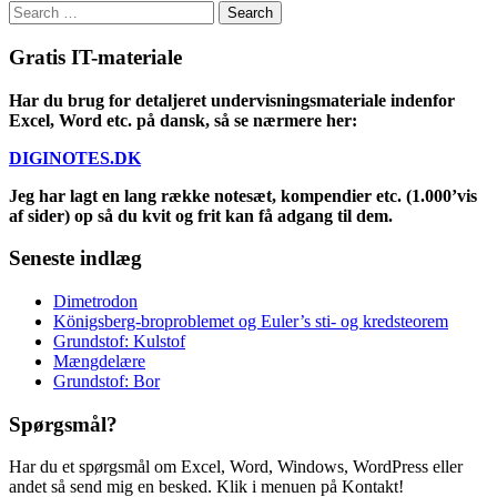
Search
for:
Gratis IT-materiale
Har du brug for detaljeret undervisningsmateriale indenfor
Excel, Word etc. på dansk, så se nærmere her:
DIGINOTES.DK
Jeg har lagt en lang række notesæt, kompendier etc. (1.000’vis
af sider) op så du kvit og frit kan få adgang til dem.
Seneste indlæg
Dimetrodon
Königsberg-broproblemet og Euler’s sti- og kredsteorem
Grundstof: Kulstof
Mængdelære
Grundstof: Bor
Spørgsmål?
Har du et spørgsmål om Excel, Word, Windows, WordPress eller
andet så send mig en besked. Klik i menuen på Kontakt!