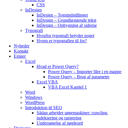
CSS
InDesign
InDesign – Tegnindstillinger
InDesign – Grundlæggende tekst
InDesign – Opbygning af siderne
Typografi
Hvorfor typografi betyder noget
Hvem er typografien til for?
Nyheder
Kontakt
Emner
Excel
Hvad er Power Query?
Power Query – Importer filer i en mappe
Power Query – Brug af parametre
Excel VBA
VBA Excel Kapitel 1
Word
Windows
WordPress
Introduktion til SEO
Sådan arbejder søgemaskiner: crawling,
indeksering og rangering
Undersøgelse af nøgleord