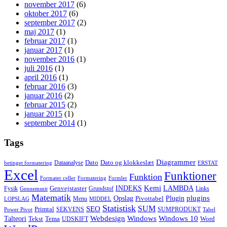
november 2017
(6)
oktober 2017
(6)
september 2017
(2)
maj 2017
(1)
februar 2017
(1)
januar 2017
(1)
november 2016
(1)
juli 2016
(1)
april 2016
(1)
februar 2016
(3)
januar 2016
(2)
februar 2015
(2)
januar 2015
(1)
september 2014
(1)
Tags
Diagrammer
Dato
Dato og klokkeslæt
Dataanalyse
betinget formatering
ERSTAT
Excel
Funktioner
Funktion
Formater celler
Formatering
Formler
Kemi
INDEKS
LAMBDA
Genvejstaster
Fysik
Grundstof
Links
Gennemsnit
Matematik
Opslag
Plugin
plugins
Pivottabel
Menu
LOPSLAG
MIDDEL
Statistisk
SUM
SEO
Primtal
SEKVENS
SUMPRODUKT
Power Pivot
Tabel
Windows
Talteori
Webdesign
Windows 10
Tekst
Tema
Word
UDSKIFT