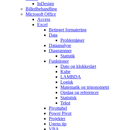
InDesign
Billedbehandling
Microsoft Office
Access
Excel
Betinget formatering
Data
Problemløser
Dataanalyse
Diagrammer
Statistik
Funktioner
Dato og klokkeslæt
Kube
LAMBDA
Logisk
Matematik og trigonometri
Opslag og referencer
Statistisk
Tekst
Pivottabel
Power Pivot
Projekter
Ugens tip
VBA