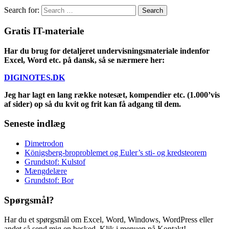
Search for:
Gratis IT-materiale
Har du brug for detaljeret undervisningsmateriale indenfor
Excel, Word etc. på dansk, så se nærmere her:
DIGINOTES.DK
Jeg har lagt en lang række notesæt, kompendier etc. (1.000’vis
af sider) op så du kvit og frit kan få adgang til dem.
Seneste indlæg
Dimetrodon
Königsberg-broproblemet og Euler’s sti- og kredsteorem
Grundstof: Kulstof
Mængdelære
Grundstof: Bor
Spørgsmål?
Har du et spørgsmål om Excel, Word, Windows, WordPress eller
andet så send mig en besked. Klik i menuen på Kontakt!