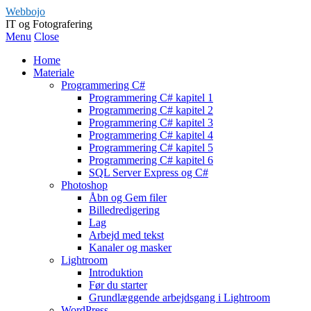
Webbojo
IT og Fotografering
Menu
Close
Home
Materiale
Programmering C#
Programmering C# kapitel 1
Programmering C# kapitel 2
Programmering C# kapitel 3
Programmering C# kapitel 4
Programmering C# kapitel 5
Programmering C# kapitel 6
SQL Server Express og C#
Photoshop
Åbn og Gem filer
Billedredigering
Lag
Arbejd med tekst
Kanaler og masker
Lightroom
Introduktion
Før du starter
Grundlæggende arbejdsgang i Lightroom
WordPress