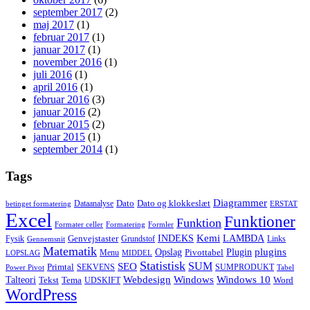
september 2017
(2)
maj 2017
(1)
februar 2017
(1)
januar 2017
(1)
november 2016
(1)
juli 2016
(1)
april 2016
(1)
februar 2016
(3)
januar 2016
(2)
februar 2015
(2)
januar 2015
(1)
september 2014
(1)
Tags
Diagrammer
Dato
Dato og klokkeslæt
Dataanalyse
betinget formatering
ERSTAT
Excel
Funktioner
Funktion
Formater celler
Formatering
Formler
Kemi
INDEKS
LAMBDA
Genvejstaster
Fysik
Grundstof
Links
Gennemsnit
Matematik
Opslag
Plugin
plugins
Pivottabel
Menu
LOPSLAG
MIDDEL
Statistisk
SUM
SEO
Primtal
SEKVENS
SUMPRODUKT
Power Pivot
Tabel
Windows
Talteori
Webdesign
Windows 10
Tekst
Tema
Word
UDSKIFT
WordPress