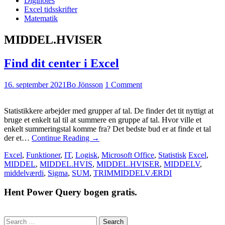
Diginotes
Excel tidsskrifter
Matematik
MIDDEL.HVISER
Find dit center i Excel
16. september 2021
Bo Jönsson
1 Comment
Statistikkere arbejder med grupper af tal. De finder det tit nyttigt at
bruge et enkelt tal til at summere en gruppe af tal. Hvor ville et
enkelt summeringstal komme fra? Det bedste bud er at finde et tal
der et…
Continue Reading
→
Excel
,
Funktioner
,
IT
,
Logisk
,
Microsoft Office
,
Statistisk
Excel
,
MIDDEL
,
MIDDEL.HVIS
,
MIDDEL.HVISER
,
MIDDELV
,
middelværdi
,
Sigma
,
SUM
,
TRIMMIDDELVÆRDI
Hent Power Query bogen gratis.
Search