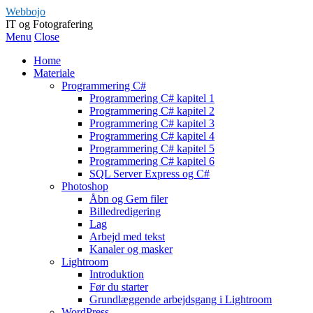
Webbojo
IT og Fotografering
Menu
Close
Home
Materiale
Programmering C#
Programmering C# kapitel 1
Programmering C# kapitel 2
Programmering C# kapitel 3
Programmering C# kapitel 4
Programmering C# kapitel 5
Programmering C# kapitel 6
SQL Server Express og C#
Photoshop
Åbn og Gem filer
Billedredigering
Lag
Arbejd med tekst
Kanaler og masker
Lightroom
Introduktion
Før du starter
Grundlæggende arbejdsgang i Lightroom
WordPress