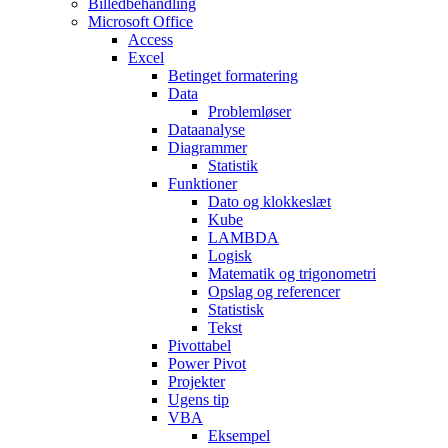
Billedbehandling
Microsoft Office
Access
Excel
Betinget formatering
Data
Problemløser
Dataanalyse
Diagrammer
Statistik
Funktioner
Dato og klokkeslæt
Kube
LAMBDA
Logisk
Matematik og trigonometri
Opslag og referencer
Statistisk
Tekst
Pivottabel
Power Pivot
Projekter
Ugens tip
VBA
Eksempel