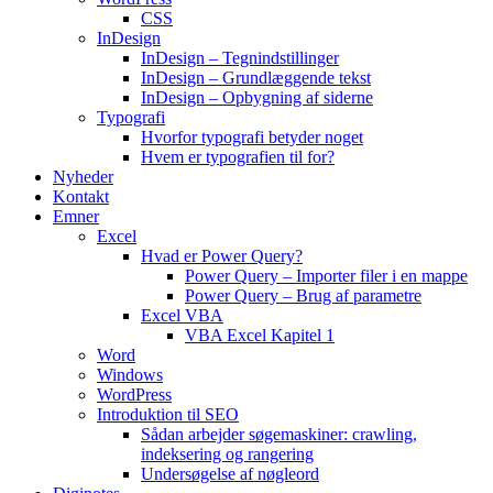
CSS
InDesign
InDesign – Tegnindstillinger
InDesign – Grundlæggende tekst
InDesign – Opbygning af siderne
Typografi
Hvorfor typografi betyder noget
Hvem er typografien til for?
Nyheder
Kontakt
Emner
Excel
Hvad er Power Query?
Power Query – Importer filer i en mappe
Power Query – Brug af parametre
Excel VBA
VBA Excel Kapitel 1
Word
Windows
WordPress
Introduktion til SEO
Sådan arbejder søgemaskiner: crawling,
indeksering og rangering
Undersøgelse af nøgleord