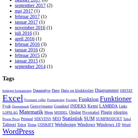
september 2017
(2)
maj 2017
(1)
februar 2017
(1)
januar 2017
(1)
november 2016
(1)
juli 2016
(1)
april 2016
(1)
februar 2016
(3)
januar 2016
(2)
februar 2015
(2)
januar 2015
(1)
september 2014
(1)
Tags
Diagrammer
Dato
Dato og klokkeslæt
Dataanalyse
betinget formatering
ERSTAT
Excel
Funktioner
Funktion
Formater celler
Formatering
Formler
Kemi
INDEKS
LAMBDA
Genvejstaster
Fysik
Grundstof
Links
Gennemsnit
Matematik
Opslag
Plugin
plugins
Pivottabel
Menu
LOPSLAG
MIDDEL
Statistisk
SUM
SEO
Primtal
SEKVENS
SUMPRODUKT
Power Pivot
Tabel
Windows
Talteori
Webdesign
Windows 10
Tekst
Tema
Word
UDSKIFT
WordPress