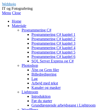
Webbojo
IT og Fotografering
Menu
Close
Home
Materiale
Programmering C#
Programmering C# kapitel 1
Programmering C# kapitel 2
Programmering C# kapitel 3
Programmering C# kapitel 4
Programmering C# kapitel 5
Programmering C# kapitel 6
SQL Server Express og C#
Photoshop
Åbn og Gem filer
Billedredigering
Lag
Arbejd med tekst
Kanaler og masker
Lightroom
Introduktion
Før du starter
Grundlæggende arbejdsgang i Lightroom
WordPress