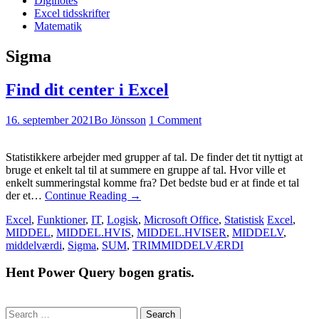
Diginotes
Excel tidsskrifter
Matematik
Sigma
Find dit center i Excel
16. september 2021
Bo Jönsson
1 Comment
Statistikkere arbejder med grupper af tal. De finder det tit nyttigt at
bruge et enkelt tal til at summere en gruppe af tal. Hvor ville et
enkelt summeringstal komme fra? Det bedste bud er at finde et tal
der et…
Continue Reading
→
Excel
,
Funktioner
,
IT
,
Logisk
,
Microsoft Office
,
Statistisk
Excel
,
MIDDEL
,
MIDDEL.HVIS
,
MIDDEL.HVISER
,
MIDDELV
,
middelværdi
,
Sigma
,
SUM
,
TRIMMIDDELVÆRDI
Hent Power Query bogen gratis.
Search