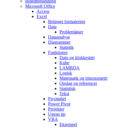
Billedbehandling
Microsoft Office
Access
Excel
Betinget formatering
Data
Problemløser
Dataanalyse
Diagrammer
Statistik
Funktioner
Dato og klokkeslæt
Kube
LAMBDA
Logisk
Matematik og trigonometri
Opslag og referencer
Statistisk
Tekst
Pivottabel
Power Pivot
Projekter
Ugens tip
VBA
Eksempel