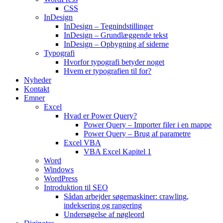
CSS
InDesign
InDesign – Tegnindstillinger
InDesign – Grundlæggende tekst
InDesign – Opbygning af siderne
Typografi
Hvorfor typografi betyder noget
Hvem er typografien til for?
Nyheder
Kontakt
Emner
Excel
Hvad er Power Query?
Power Query – Importer filer i en mappe
Power Query – Brug af parametre
Excel VBA
VBA Excel Kapitel 1
Word
Windows
WordPress
Introduktion til SEO
Sådan arbejder søgemaskiner: crawling,
indeksering og rangering
Undersøgelse af nøgleord