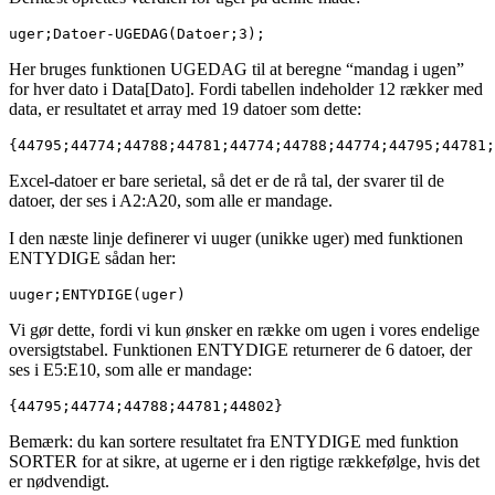
uger;Datoer-UGEDAG(Datoer;3);
Her bruges funktionen UGEDAG til at beregne “mandag i ugen”
for hver dato i Data[Dato]. Fordi tabellen indeholder 12 rækker med
data, er resultatet et array med 19 datoer som dette:
{44795;44774;44788;44781;44774;44788;44774;44795;44781;
Excel-datoer er bare serietal, så det er de rå tal, der svarer til de
datoer, der ses i A2:A20, som alle er mandage.
I den næste linje definerer vi uuger (unikke uger) med funktionen
ENTYDIGE sådan her:
uuger;ENTYDIGE(uger)
Vi gør dette, fordi vi kun ønsker en række om ugen i vores endelige
oversigtstabel. Funktionen ENTYDIGE returnerer de 6 datoer, der
ses i E5:E10, som alle er mandage:
{44795;44774;44788;44781;44802}
Bemærk: du kan sortere resultatet fra ENTYDIGE med funktion
SORTER for at sikre, at ugerne er i den rigtige rækkefølge, hvis det
er nødvendigt.