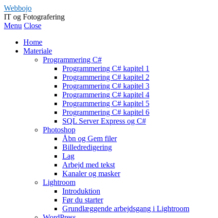
Webbojo
IT og Fotografering
Menu
Close
Home
Materiale
Programmering C#
Programmering C# kapitel 1
Programmering C# kapitel 2
Programmering C# kapitel 3
Programmering C# kapitel 4
Programmering C# kapitel 5
Programmering C# kapitel 6
SQL Server Express og C#
Photoshop
Åbn og Gem filer
Billedredigering
Lag
Arbejd med tekst
Kanaler og masker
Lightroom
Introduktion
Før du starter
Grundlæggende arbejdsgang i Lightroom
WordPress