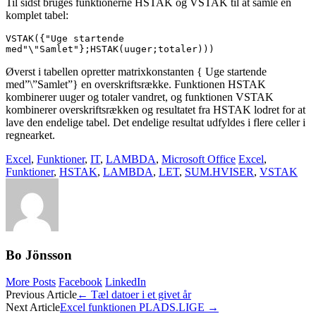
Til sidst bruges funktionerne HSTAK og VSTAK til at samle en
komplet tabel:
VSTAK({"Uge startende 
med"\"Samlet"};HSTAK(uuger;totaler)))
Øverst i tabellen opretter matrixkonstanten { Uge startende
med”\”Samlet”} en overskriftsrække. Funktionen HSTAK
kombinerer uuger og totaler vandret, og funktionen VSTAK
kombinerer overskriftsrækken og resultatet fra HSTAK lodret for at
lave den endelige tabel. Det endelige resultat udfyldes i flere celler i
regnearket.
Excel
,
Funktioner
,
IT
,
LAMBDA
,
Microsoft Office
Excel
,
Funktioner
,
HSTAK
,
LAMBDA
,
LET
,
SUM.HVISER
,
VSTAK
Bo Jönsson
More Posts
Facebook
LinkedIn
Post
Previous Article
←
Tæl datoer i et givet år
Next Article
Excel funktionen PLADS.LIGE
→