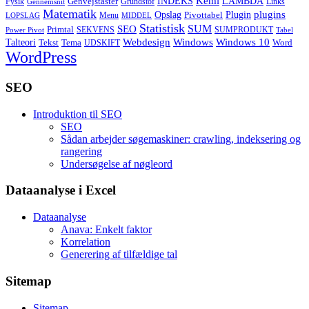
Kemi
INDEKS
LAMBDA
Genvejstaster
Fysik
Grundstof
Links
Gennemsnit
Matematik
Opslag
Plugin
plugins
Pivottabel
Menu
LOPSLAG
MIDDEL
Statistisk
SUM
SEO
Primtal
SEKVENS
SUMPRODUKT
Power Pivot
Tabel
Windows
Talteori
Webdesign
Windows 10
Tekst
Tema
Word
UDSKIFT
WordPress
SEO
Introduktion til SEO
SEO
Sådan arbejder søgemaskiner: crawling, indeksering og
rangering
Undersøgelse af nøgleord
Dataanalyse i Excel
Dataanalyse
Anava: Enkelt faktor
Korrelation
Generering af tilfældige tal
Sitemap
Sitemap