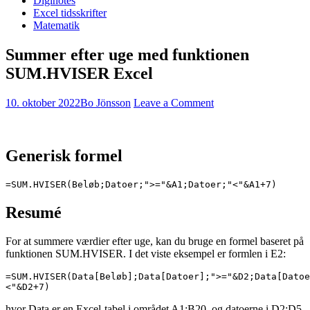
Diginotes
Excel tidsskrifter
Matematik
Summer efter uge med funktionen
SUM.HVISER Excel
10. oktober 2022
Bo Jönsson
Leave a Comment
Generisk formel
=SUM.HVISER(Beløb;Datoer;">="&A1;Datoer;"<"&A1+7)
Resumé
For at summere værdier efter uge, kan du bruge en formel baseret på
funktionen SUM.HVISER. I det viste eksempel er formlen i E2:
=SUM.HVISER(Data[Beløb];Data[Datoer];">="&D2;Data[Datoe
<"&D2+7)
hvor Data er en Excel-tabel i området A1:B20, og datoerne i D2:D5