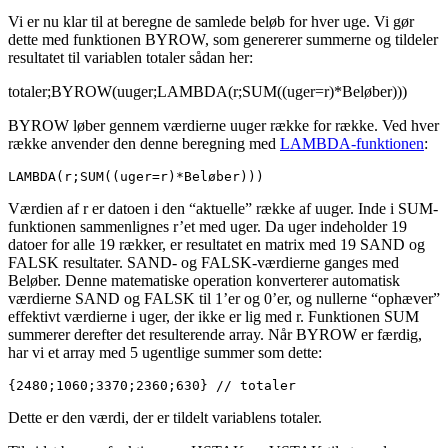
Vi er nu klar til at beregne de samlede beløb for hver uge. Vi gør
dette med funktionen BYROW, som genererer summerne og tildeler
resultatet til variablen totaler sådan her:
totaler;BYROW(uuger;LAMBDA(r;SUM((uger=r)*Beløber)))
BYROW løber gennem værdierne uuger række for række. Ved hver
række anvender den denne beregning med
LAMBDA-funktionen
:
LAMBDA(r;SUM((uger=r)*Beløber)))
Værdien af r er datoen i den “aktuelle” række af uuger. Inde i SUM-
funktionen sammenlignes r’et med uger. Da uger indeholder 19
datoer for alle 19 rækker, er resultatet en matrix med 19 SAND og
FALSK resultater. SAND- og FALSK-værdierne ganges med
Beløber. Denne matematiske operation konverterer automatisk
værdierne SAND og FALSK til 1’er og 0’er, og nullerne “ophæver”
effektivt værdierne i uger, der ikke er lig med r. Funktionen SUM
summerer derefter det resulterende array. Når BYROW er færdig,
har vi et array med 5 ugentlige summer som dette:
{2480;1060;3370;2360;630} // totaler
Dette er den værdi, der er tildelt variablens totaler.