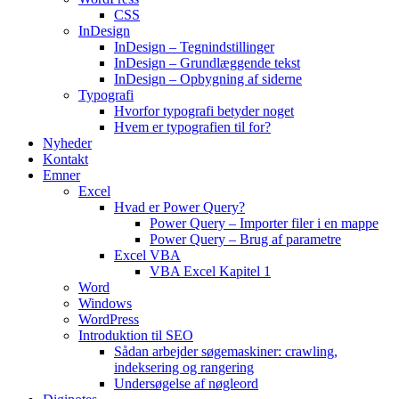
CSS
InDesign
InDesign – Tegnindstillinger
InDesign – Grundlæggende tekst
InDesign – Opbygning af siderne
Typografi
Hvorfor typografi betyder noget
Hvem er typografien til for?
Nyheder
Kontakt
Emner
Excel
Hvad er Power Query?
Power Query – Importer filer i en mappe
Power Query – Brug af parametre
Excel VBA
VBA Excel Kapitel 1
Word
Windows
WordPress
Introduktion til SEO
Sådan arbejder søgemaskiner: crawling,
indeksering og rangering
Undersøgelse af nøgleord