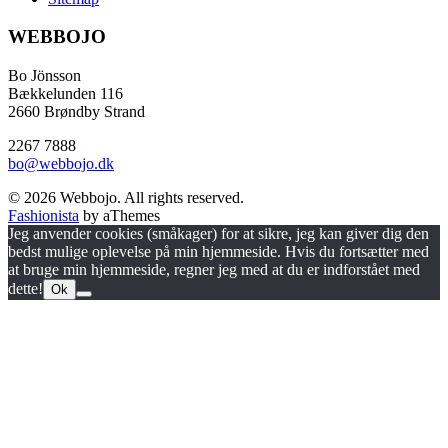
WEBBOJO
Bo Jönsson
Bækkelunden 116
2660 Brøndby Strand
2267 7888
bo@webbojo.dk
© 2026 Webbojo. All rights reserved.
Fashionista
by aThemes
Jeg anvender cookies (småkager) for at sikre, jeg kan giver dig den
bedst mulige oplevelse på min hjemmeside. Hvis du fortsætter med
at bruge min hjemmeside, regner jeg med at du er indforstået med
dette!
Ok