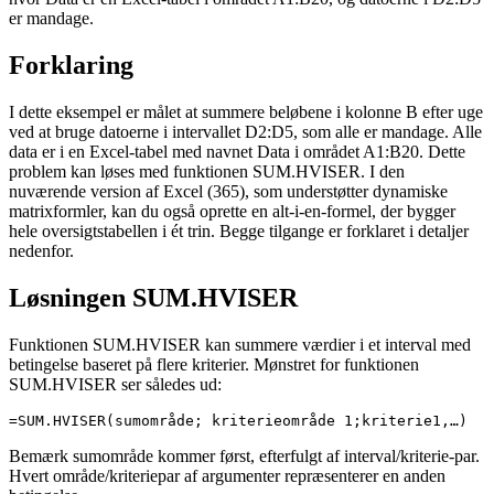
er mandage.
Forklaring
I dette eksempel er målet at summere beløbene i kolonne B efter uge
ved at bruge datoerne i intervallet D2:D5, som alle er mandage. Alle
data er i en Excel-tabel med navnet Data i området A1:B20. Dette
problem kan løses med funktionen SUM.HVISER. I den
nuværende version af Excel (365), som understøtter dynamiske
matrixformler, kan du også oprette en alt-i-en-formel, der bygger
hele oversigtstabellen i ét trin. Begge tilgange er forklaret i detaljer
nedenfor.
Løsningen SUM.HVISER
Funktionen SUM.HVISER kan summere værdier i et interval med
betingelse baseret på flere kriterier. Mønstret for funktionen
SUM.HVISER ser således ud:
=SUM.HVISER(sumområde; kriterieområde 1;kriterie1,…)
Bemærk sumområde kommer først, efterfulgt af interval/kriterie-par.
Hvert område/kriteriepar af argumenter repræsenterer en anden