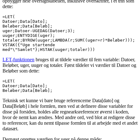
opbygger hele oversigtstabellen, inklusive overskrifter, i ét trin som
dette:
=LET(
Datoer;Data[Dato];
Beløber;Data[Beløb];
uger;Datoer-UGEDAG(Datoer;3);
uuger;ENTYDIGE(uger);
totaler;BYROW(uuger;LAMBDA(r;SUM((uger=r)*Beløber)));
VSTAK({"Uge startende 
med"\"Samlet"};HSTAK(uuger;totaler)))
LET-funktionen
bruges til at tildele værdier til fem variable: Datoer,
Beløber, uger, uuger og totaler. Først tildeler vi værdier til Datoer og
Beløber som dette:
=LET(
Datoer;Data[Dato];
Beløber;Data[Beløb];
Teknisk set kunne vi bare bruge referencerne Data[dato] og
Data[Beløb] i hele formlen, men ved at definere disse variabler for
disse på forsiden, holdes alle regnearksreferencer øverst i koden,
hvor de nemt kan ændres. Med andre ord, ved blot at redigere disse
to referencer, kan du nemt tilpasse formlen til at arbejde med et andet
datasæt.
Dernæst oprettes værdien for uger på denne måde: