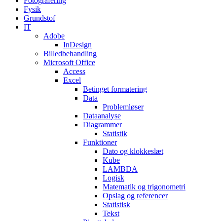
Fotografering
Fysik
Grundstof
IT
Adobe
InDesign
Billedbehandling
Microsoft Office
Access
Excel
Betinget formatering
Data
Problemløser
Dataanalyse
Diagrammer
Statistik
Funktioner
Dato og klokkeslæt
Kube
LAMBDA
Logisk
Matematik og trigonometri
Opslag og referencer
Statistisk
Tekst