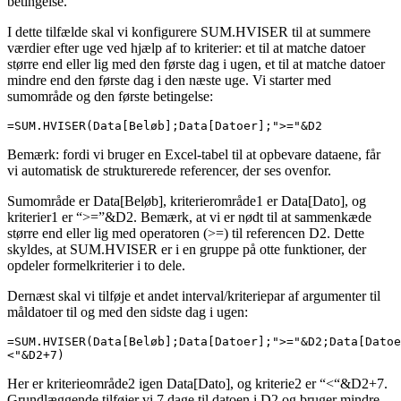
betingelse.
I dette tilfælde skal vi konfigurere SUM.HVISER til at summere
værdier efter uge ved hjælp af to kriterier: et til at matche datoer
større end eller lig med den første dag i ugen, et til at matche datoer
mindre end den første dag i den næste uge. Vi starter med
sumområde og den første betingelse:
=SUM.HVISER(Data[Beløb];Data[Datoer];">="&D2
Bemærk: fordi vi bruger en Excel-tabel til at opbevare dataene, får
vi automatisk de strukturerede referencer, der ses ovenfor.
Sumområde er Data[Beløb], kriterierområde1 er Data[Dato], og
kriterier1 er “>=”&D2. Bemærk, at vi er nødt til at sammenkæde
større end eller lig med operatoren (>=) til referencen D2. Dette
skyldes, at SUM.HVISER er i en gruppe på otte funktioner, der
opdeler formelkriterier i to dele.
Dernæst skal vi tilføje et andet interval/kriteriepar af argumenter til
måldatoer til og med den sidste dag i ugen:
=SUM.HVISER(Data[Beløb];Data[Datoer];">="&D2;Data[Datoe
<"&D2+7)
Her er kriterieområde2 igen Data[Dato], og kriterie2 er “<“&D2+7.
Grundlæggende tilføjer vi 7 dage til datoen i D2 og bruger mindre