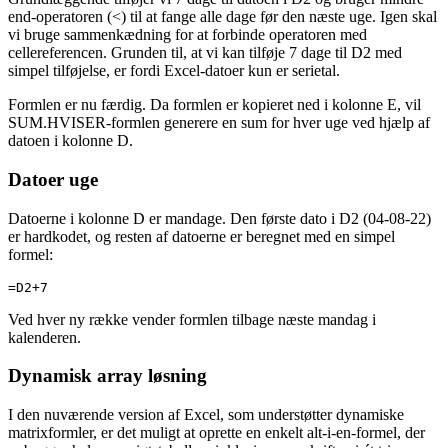
end-operatoren (<) til at fange alle dage før den næste uge. Igen skal
vi bruge sammenkædning for at forbinde operatoren med
cellereferencen. Grunden til, at vi kan tilføje 7 dage til D2 med
simpel tilføjelse, er fordi Excel-datoer kun er serietal.
Formlen er nu færdig. Da formlen er kopieret ned i kolonne E, vil
SUM.HVISER-formlen generere en sum for hver uge ved hjælp af
datoen i kolonne D.
Datoer uge
Datoerne i kolonne D er mandage. Den første dato i D2 (04-08-22)
er hardkodet, og resten af datoerne er beregnet med en simpel
formel:
=D2+7
Ved hver ny række vender formlen tilbage næste mandag i
kalenderen.
Dynamisk array løsning
I den nuværende version af Excel, som understøtter dynamiske
matrixformler, er det muligt at oprette en enkelt alt-i-en-formel, der